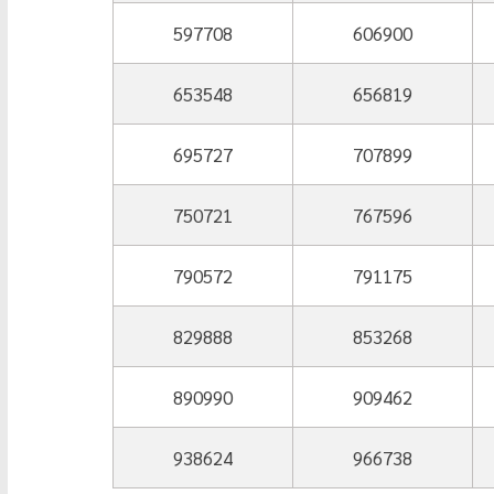
597708
606900
653548
656819
695727
707899
750721
767596
790572
791175
829888
853268
890990
909462
938624
966738