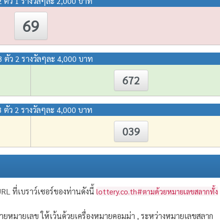
2 ตัว 1 รางวัลๆละ 2,000 บาท
69
3 ตัว 2 รางวัลๆละ 4,000 บาท
672
3 ตัว 2 รางวัลๆละ 4,000 บาท
039
RL ที่เบราว์เซอร์ของท่านดังนี้
lottery.co.th#ตามด้วยหมายเลขสลากทั้ง
ยหมายเลข ให้เว้นด้วยเครื่องหมายคอมม่า , ระหว่างหมายเลขสลาก