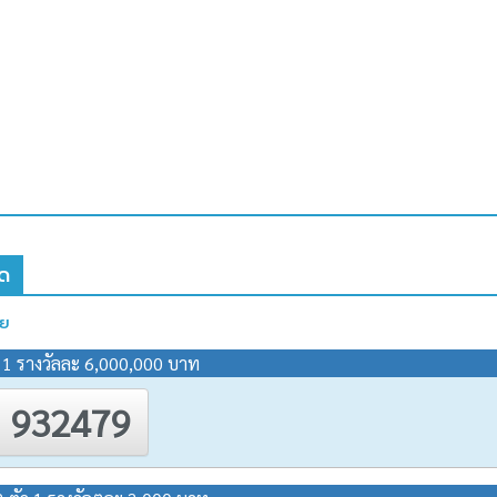
ุด
วย
ี่ 1 รางวัลละ 6,000,000 บาท
932479