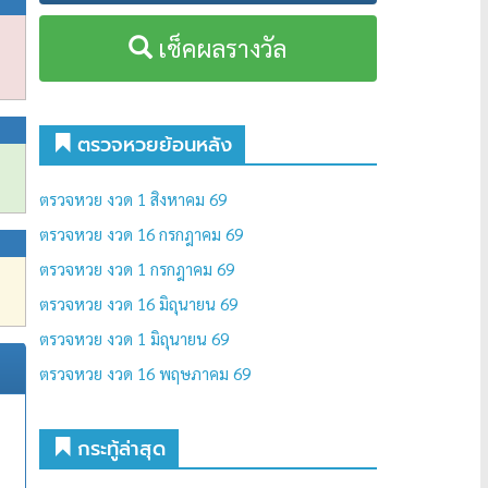
เช็คผลรางวัล
ตรวจหวยย้อนหลัง
ตรวจหวย งวด 1 สิงหาคม 69
ตรวจหวย งวด 16 กรกฎาคม 69
ตรวจหวย งวด 1 กรกฎาคม 69
ตรวจหวย งวด 16 มิถุนายน 69
ตรวจหวย งวด 1 มิถุนายน 69
ตรวจหวย งวด 16 พฤษภาคม 69
กระทู้ล่าสุด