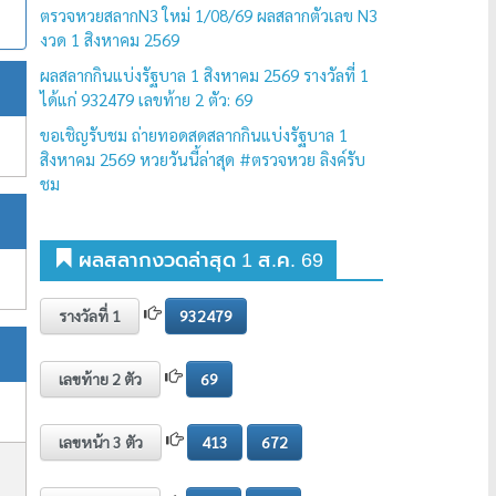
ตรวจหวยสลากN3 ใหม่ 1/08/69 ผลสลากตัวเลข N3
งวด 1 สิงหาคม 2569
ผลสลากกินแบ่งรัฐบาล 1 สิงหาคม 2569 รางวัลที่ 1
ได้แก่ 932479 เลขท้าย 2 ตัว: 69
ขอเชิญรับชม ถ่ายทอดสดสลากกินแบ่งรัฐบาล 1
สิงหาคม 2569 หวยวันนี้ล่าสุด #ตรวจหวย ลิงค์รับ
ชม
ผลสลากงวดล่าสุด 1 ส.ค. 69
รางวัลที่ 1
932479
เลขท้าย 2 ตัว
69
เลขหน้า 3 ตัว
413
672