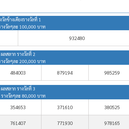
งวัลข้างเคียงรางวัลที่ 1
 รางวัลๆละ 100,000 บาท
932480
ผลสลาก รางวัลที่ 2
 รางวัลๆละ 200,000 บาท
484003
879194
985259
ผลสลาก รางวัลที่ 3
0 รางวัลๆละ 80,000 บาท
354653
371610
380525
761407
771930
978165