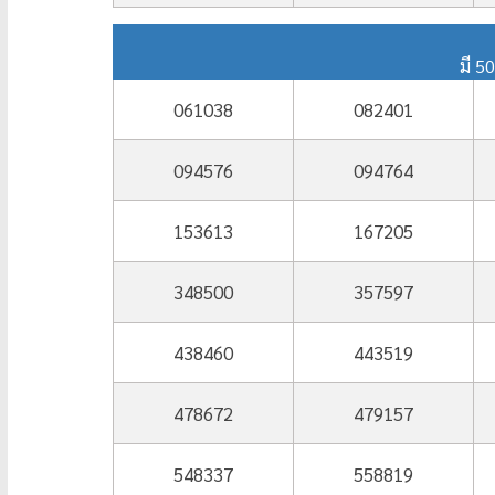
มี 5
061038
082401
094576
094764
153613
167205
348500
357597
438460
443519
478672
479157
548337
558819