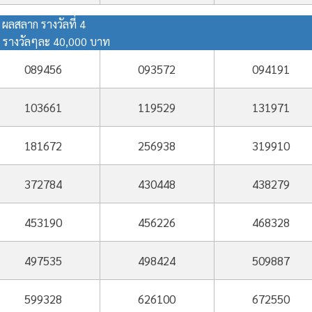
ผลสลาก รางวัลที่ 4
0 รางวัลๆละ 40,000 บาท
089456
093572
094191
103661
119529
131971
181672
256938
319910
372784
430448
438279
453190
456226
468328
497535
498424
509887
599328
626100
672550