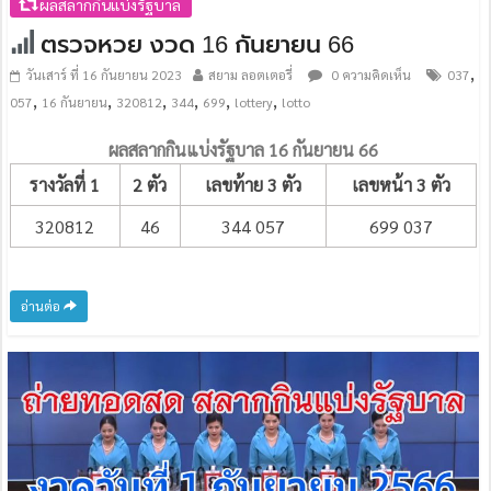
ผลสลากกินแบ่งรัฐบาล
ตรวจหวย งวด 16 กันยายน 66
,
วันเสาร์ ที่ 16 กันยายน 2023
สยาม ลอตเตอรี่
0 ความคิดเห็น
037
,
,
,
,
,
,
057
16 กันยายน
320812
344
699
lottery
lotto
ผลสลากกินแบ่งรัฐบาล 16 กันยายน 66
รางวัลที่ 1
2 ตัว
เลขท้าย 3 ตัว
เลขหน้า 3 ตัว
320812
46
344 057
699 037
อ่านต่อ