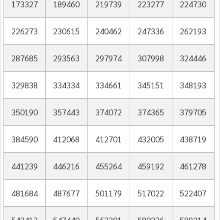
173327
189460
219739
223277
224730
226273
230615
240462
247336
262193
287685
293563
297974
307998
324446
329838
334334
334661
345151
348193
350190
357443
374072
374365
379705
384590
412068
412701
432005
438719
441239
446216
455264
459192
461278
481684
487677
501179
517022
522407