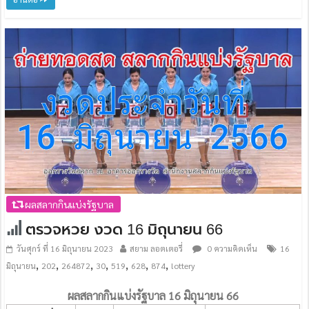
ผลสลากกินแบ่งรัฐบาล
ตรวจหวย งวด 16 มิถุนายน 66
วันศุกร์ ที่ 16 มิถุนายน 2023
สยาม ลอตเตอรี่
0 ความคิดเห็น
16
,
,
,
,
,
,
,
มิถุนายน
202
264872
30
519
628
874
lottery
ผลสลากกินแบ่งรัฐบาล 16 มิถุนายน 66