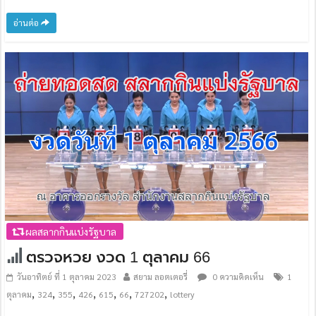
อ่านต่อ
ผลสลากกินแบ่งรัฐบาล
ตรวจหวย งวด 1 ตุลาคม 66
วันอาทิตย์ ที่ 1 ตุลาคม 2023
สยาม ลอตเตอรี่
0 ความคิดเห็น
1
,
,
,
,
,
,
,
ตุลาคม
324
355
426
615
66
727202
lottery