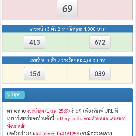
69
เลขหน้า 3 ตัว 2 รางวัลๆละ 4,000 บาท
413
672
เลขท้าย 3 ตัว 2 รางวัลๆละ 4,000 บาท
154
039
Tips!
ตรวจหวย
ง่ายๆ เพียงพิมพ์ URL ที่
งวดล่าสุด (1 ส.ค. 2569)
เบราว์เซอร์ของท่านดังนี้
lottery.co.th#ตามด้วยหมายเลขสลาก
ทั้งหกหลัก
ยกตัวอย่างเช่น
(กรณีตรวจหลาย
lottery.co.th#161256