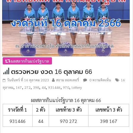
ผลสลากกินแบ่งรัฐบาล
ตรวจหวย งวด 16 ตุลาคม 66
วันจันทร์ ที่ 16 ตุลาคม 2023
สยาม ลอตเตอรี่
0 ความคิดเห็น
16
,
,
,
,
,
,
,
ตุลาคม
167
272
398
44
931446
970
lottery
ผลสลากกินแบ่งรัฐบาล 16 ตุลาคม 66
รางวัลที่ 1
2 ตัว
เลขท้าย 3 ตัว
เลขหน้า 3 ตัว
931446
44
970 272
398 167