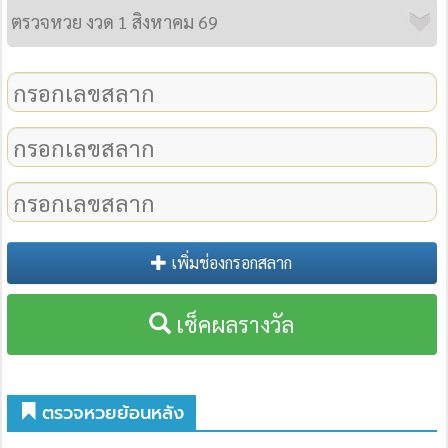
เพิ่มช่องกรอกสลาก
เช็คผลรางวัล
ตรวจหวยย้อนหลัง