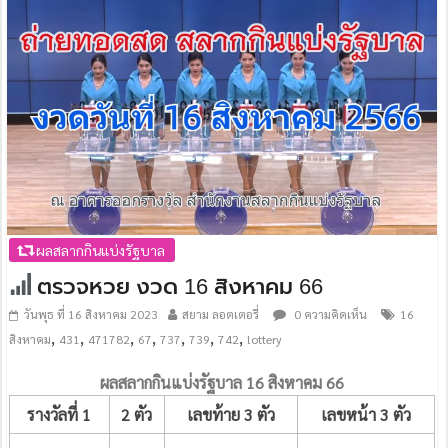
ผลสลากกินแบ่งรัฐบาล
ตรวจหวย งวด 16 สิงหาคม 66
วันพุธ ที่ 16 สิงหาคม 2023
สยาม ลอตเตอรี่
0 ความคิดเห็น
16
,
,
,
,
,
,
,
สิงหาคม
431
471782
67
737
739
742
lottery
ผลสลากกินแบ่งรัฐบาล 16 สิงหาคม 66
รางวัลที่ 1
2 ตัว
เลขท้าย 3 ตัว
เลขหน้า 3 ตัว