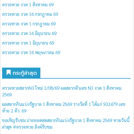
ตรวจหวย งวด 1 สิงหาคม 69
ตรวจหวย งวด 16 กรกฎาคม 69
ตรวจหวย งวด 1 กรกฎาคม 69
ตรวจหวย งวด 16 มิถุนายน 69
ตรวจหวย งวด 1 มิถุนายน 69
ตรวจหวย งวด 16 พฤษภาคม 69
กระทู้ล่าสุด
ตรวจหวยสลากN3 ใหม่ 1/08/69 ผลสลากตัวเลข N3 งวด 1 สิงหาคม
2569
ผลสลากกินแบ่งรัฐบาล 1 สิงหาคม 2569 รางวัลที่ 1 ได้แก่ 932479 เลข
ท้าย 2 ตัว: 69
ขอเชิญรับชม ถ่ายทอดสดสลากกินแบ่งรัฐบาล 1 สิงหาคม 2569 หวยวันนี้
ล่าสุด #ตรวจหวย ลิงค์รับชม