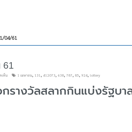
1/04/61
 61
,
,
,
,
,
,
,
ดเห็น
1 เมษายน
131
412073
638
787
85
924
lottery
กรางวัลสลากกินแบ่งรัฐบา