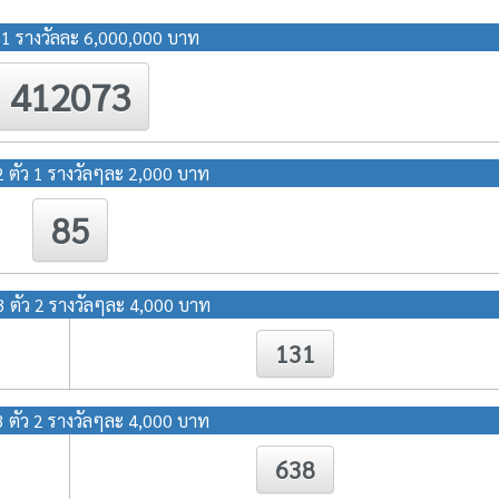
ี่ 1 รางวัลละ 6,000,000 บาท
412073
2 ตัว 1 รางวัลๆละ 2,000 บาท
85
3 ตัว 2 รางวัลๆละ 4,000 บาท
131
3 ตัว 2 รางวัลๆละ 4,000 บาท
638