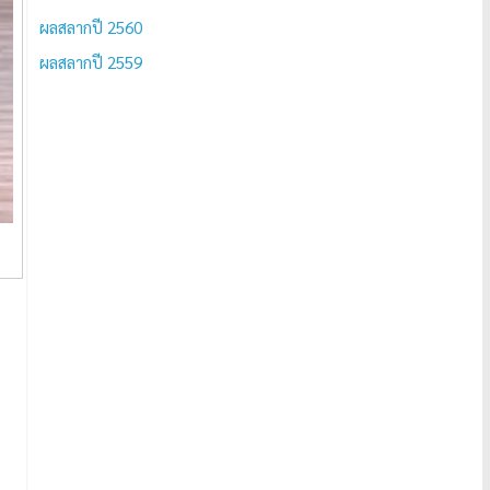
ผลสลากปี 2560
ผลสลากปี 2559