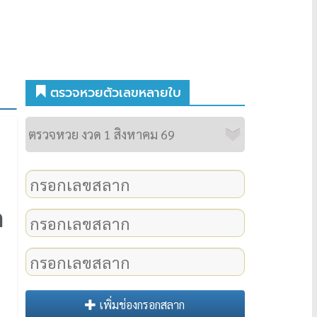
ตรวจหวยตัวเลขหลายใบ
ล
เพิ่มช่องกรอกสลาก