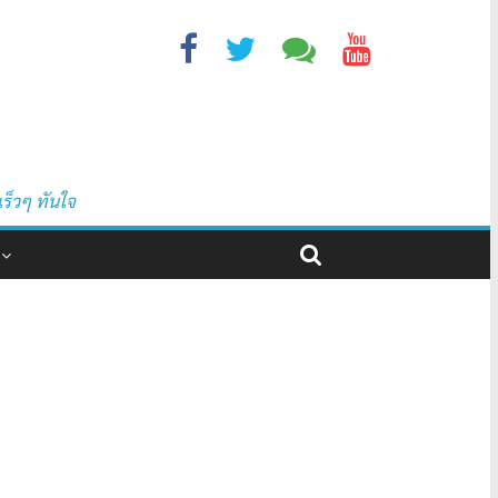
ร็วๆ ทันใจ