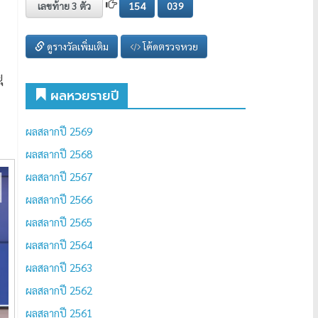
เลขท้าย 3 ตัว
154
039
ดูรางวัลเพิ่มเติม
โค้ดตรวจหวย
ุ
ผลหวยรายปี
ผลสลากปี 2569
ผลสลากปี 2568
ผลสลากปี 2567
ผลสลากปี 2566
ผลสลากปี 2565
ผลสลากปี 2564
ผลสลากปี 2563
ผลสลากปี 2562
ผลสลากปี 2561