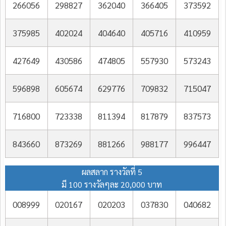
266056
298827
362040
366405
373592
375985
402024
404640
405716
410959
427649
430586
474805
557930
573243
596898
605674
629776
709832
715047
716800
723338
811394
817879
837573
843660
873269
881266
988177
996447
ผลสลาก รางวัลที่ 5
มี 100 รางวัลๆละ 20,000 บาท
008999
020167
020203
037830
040682