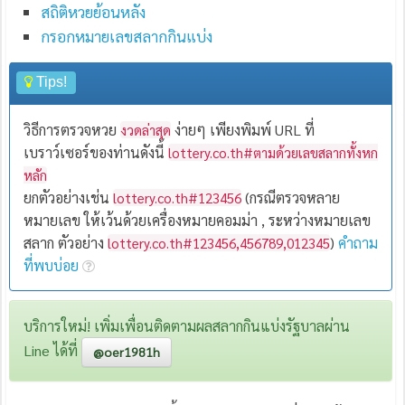
สถิติหวยย้อนหลัง
กรอกหมายเลขสลากกินแบ่ง
Tips!
วิธีการตรวจหวย
ง่ายๆ เพียงพิมพ์ URL ที่
งวดล่าสุด
เบราว์เซอร์ของท่านดังนี้
lottery.co.th#ตามด้วยเลขสลากทั้งหก
หลัก
ยกตัวอย่างเช่น
(กรณีตรวจหลาย
lottery.co.th#123456
หมายเลข ให้เว้นด้วยเครื่องหมายคอมม่า , ระหว่างหมายเลข
สลาก ตัวอย่าง
)
คำถาม
lottery.co.th#123456,456789,012345
ที่พบบ่อย
บริการใหม่! เพิ่มเพื่อนติดตามผลสลากกินแบ่งรัฐบาลผ่าน
Line ได้ที่
@oer1981h