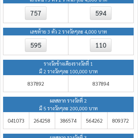
757
594
เลขท้าย 3 ตัว 2 รางวัลๆละ 4,000 บาท
595
110
รางวัลข้างเคียงรางวัลที่ 1
มี 2 รางวัลๆละ 100,000 บาท
837892
837894
ผลสลาก รางวัลที่ 2
มี 5 รางวัลๆละ 200,000 บาท
041073
264258
386574
564262
809372
ผลสลาก รางวัลที่ 3