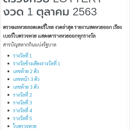
งวด 1 ตุลาคม 2563
ตรวจผลหวยลอตเตอรี่ไทย งวดล่าสุด รายงานสดหวยออก เรียง
เบอร์ใบตรวจหวย แสดงตารางหวยออกทุกรางวัล
สารบัญสลากกินแบ่งรัฐบาล
รางวัลที่ 1
รางวัลข้างเคียงรางวัลที่ 1
เลขท้าย 2 ตัว
เลขหน้า 3 ตัว
เลขท้าย 3 ตัว
รางวัลที่ 2
รางวัลที่ 3
รางวัลที่ 4
รางวัลที่ 5
ใบตรวจหวย