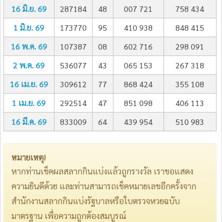
16 มิ.ย. 69
287184
48
007 721
758 434
1 มิ.ย. 69
173770
95
410 938
848 415
16 พ.ค. 69
107387
08
602 716
298 091
2 พ.ค. 69
536077
43
065 153
267 318
16 เม.ย. 69
309612
77
868 424
355 108
1 เม.ย. 69
292514
47
851 098
406 113
16 มี.ค. 69
833009
64
439 954
510 983
หมายเหตุ!
หากท่านเช็คผลสลากกินแบ่งแล้วถูกรางวัล เราขอแสดง
ความยินดีด้วย และท่านสามารถเช็คหมายเลขอีกครั้งจาก
สำนักงานสลากกินแบ่งรัฐบาลหรือใบตรวจหวยฉบับ
มาตรฐาน เพื่อความถูกต้องสมบูรณ์