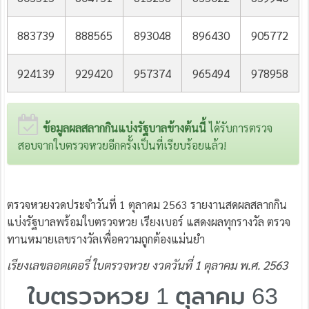
883739
888565
893048
896430
905772
924139
929420
957374
965494
978958
ข้อมูลผลสลากกินแบ่งรัฐบาลข้างต้นนี้
ได้รับการตรวจ
สอบจากใบตรวจหวยอีกครั้งเป็นที่เรียบร้อยแล้ว!
ตรวจหวยงวดประจำวันที่ 1 ตุลาคม 2563 รายงานสดผลสลากกิน
แบ่งรัฐบาลพร้อมใบตรวจหวย เรียงเบอร์ แสดงผลทุกรางวัล ตรวจ
ทานหมายเลขรางวัลเพื่อความถูกต้องแม่นยำ
เรียงเลขลอตเตอรี่ ใบตรวจหวย งวดวันที่ 1 ตุลาคม พ.ศ. 2563
ใบตรวจหวย 1 ตุลาคม 63