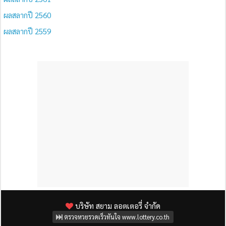
ผลสลากปี 2560
ผลสลากปี 2559
บริษัท สยาม ลอตเตอรี่ จำกัด
ตรวจหวยรวดเร็วทันใจ www.lottery.co.th