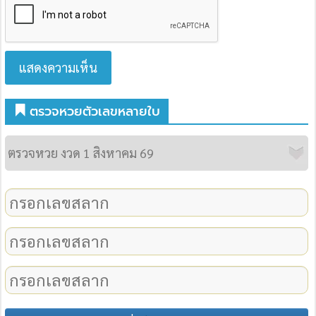
ตรวจหวยตัวเลขหลายใบ