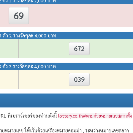
2 ตัว 1 รางวัลๆละ 2,000 บาท
69
3 ตัว 2 รางวัลๆละ 4,000 บาท
672
3 ตัว 2 รางวัลๆละ 4,000 บาท
039
RL ที่เบราว์เซอร์ของท่านดังนี้
lottery.co.th#ตามด้วยหมายเลขสลากทั้ง
ยหมายเลข ให้เว้นด้วยเครื่องหมายคอมม่า , ระหว่างหมายเลขสลาก