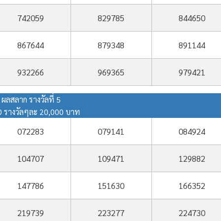
742059
829785
844650
867644
879348
891144
932266
969365
979421
ผลสลาก รางวัลที่ 5
00 รางวัลๆละ 20,000 บาท
072283
079141
084924
104707
109471
129882
147786
151630
166352
219739
223277
224730