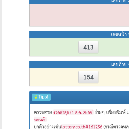
เลขท้าย 
เลขหน้า 
413
เลขท้าย 
154
Tips!
ตรวจหวย
ง่ายๆ เพียงพิมพ์ U
งวดล่าสุด (1 ส.ค. 2569)
หกหลัก
ยกตัวอย่างเช่น
(กรณีตรวจหลา
lottery.co.th#161256