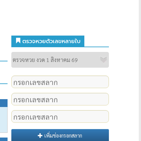
ตรวจหวยตัวเลขหลายใบ
เพิ่มช่องกรอกสลาก