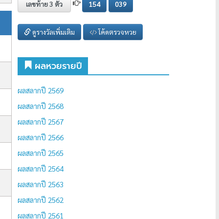
เลขท้าย 3 ตัว
154
039
ดูรางวัลเพิ่มเติม
โค้ดตรวจหวย
ผลหวยรายปี
ผลสลากปี 2569
ผลสลากปี 2568
ผลสลากปี 2567
ผลสลากปี 2566
ผลสลากปี 2565
ผลสลากปี 2564
ผลสลากปี 2563
ผลสลากปี 2562
ผลสลากปี 2561