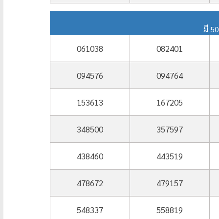
มี 5
061038
082401
094576
094764
153613
167205
348500
357597
438460
443519
478672
479157
548337
558819