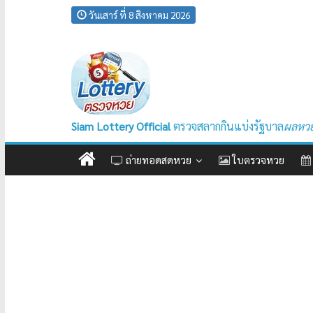
วันเสาร์ ที่ 8 สิงหาคม 2026
Siam Lottery Official
ตรวจสลากกินแบ่งรัฐบาล
ผลหวย
ถ่ายทอดสดหวย
ใบตรวจหวย