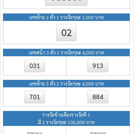
เลขท้าย 2 ตัว 1 รางวัลๆละ 2,000 บาท
02
เลขหน้า 3 ตัว 2 รางวัลๆละ 4,000 บาท
031
913
เลขท้าย 3 ตัว 2 รางวัลๆละ 4,000 บาท
701
884
รางวัลข้างเคียงรางวัลที่ 1
มี 2 รางวัลๆละ 100,000 บาท