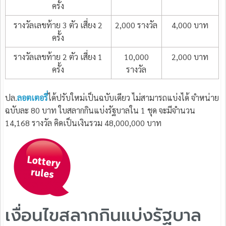
ครั้ง
รางวัลเลขท้าย 3 ตัว เสี่ยง 2
2,000 รางวัล
4,000 บาท
ครั้ง
รางวัลเลขท้าย 2 ตัว เสี่ยง 1
10,000
2,000 บาท
ครั้ง
รางวัล
ปล.
ลอตเตอรี่
ได้ปรับใหม่เป็นฉบับเดียว ไม่สามารถแบ่งได้ จำหน่าย
ฉบับละ 80 บาท ใบสลากกินแบ่งรัฐบาลใน 1 ชุด จะมีจำนวน
14,168 รางวัล คิดเป็นเงินรวม 48,000,000 บาท
เงื่อนไขสลากกินแบ่งรัฐบาล