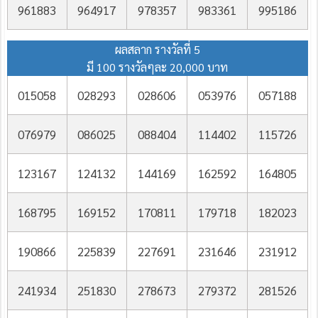
961883
964917
978357
983361
995186
ผลสลาก รางวัลที่ 5
มี 100 รางวัลๆละ 20,000 บาท
015058
028293
028606
053976
057188
076979
086025
088404
114402
115726
123167
124132
144169
162592
164805
168795
169152
170811
179718
182023
190866
225839
227691
231646
231912
241934
251830
278673
279372
281526