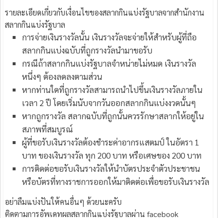
รายละเอียดเกี่ยวกับเงื่อนไขของสลากกินแบ่งรัฐบาลจากสำนักงาน
สลากกินแบ่งรัฐบาล
การจ่ายเงินรางวัลนั้น เงินรางวัลจะจ่ายให้สำหรับผู้ที่ถือ
สลากกินแบ่งฉบับที่ถูกรางวัลนำมาขอรับ
กรณีถ้าสลากกินแบ่งรัฐบาลจำหน่ายไม่หมด เงินรางวัล
หนึ่งๆ ต้องลดลงตามส่วน
หากท่านใดที่ถูกรางวัลสามารถนำไปขึ้นเงินรางวัลภายใน
เวลา 2 ปี โดยเริ่มนับจากวันออกสลากกินแบ่งงวดนั้นๆ
หากถูกรางวัล สลากฉบับที่ถูกนั้นควรรักษาสลากให้อยู่ใน
สภาพที่สมบูรณ์
ผู้ที่ขอรับเงินรางวัลต้องชำระค่าอากรแสตมป์ ในอัตรา 1
บาท ของเงินรางวัล ทุก 200 บาท หรือเศษของ 200 บาท
การติดต่อขอรับเงินรางวัลให้นำบัตรประจำตัวประชาชน
หรือบัตรที่ทางราชการออกให้มาติดต่อเพื่อขอรับเงินรางวัล
อย่าลืมแบ่งปันให้คนอื่นๆ ด้วยนะครับ
ติดตามการอัพเดทผลสลากกินแบ่งรัฐบาลผ่าน facebook