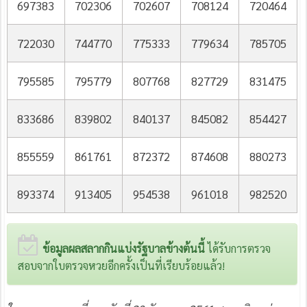
697383
702306
702607
708124
720464
722030
744770
775333
779634
785705
795585
795779
807768
827729
831475
833686
839802
840137
845082
854427
855559
861761
872372
874608
880273
893374
913405
954538
961018
982520
ข้อมูลผลสลากกินแบ่งรัฐบาลข้างต้นนี้
ได้รับการตรวจ
สอบจากใบตรวจหวยอีกครั้งเป็นที่เรียบร้อยแล้ว!