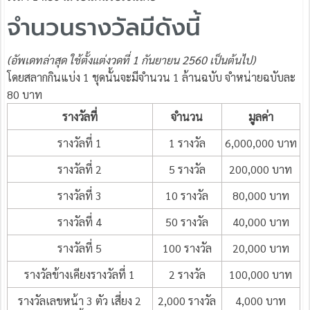
จำนวนรางวัลมีดังนี้
(อัพเดทล่าสุด ใช้ตั้งแต่งวดที่ 1 กันยายน 2560 เป็นต้นไป)
โดยสลากกินแบ่ง 1 ชุดนั้นจะมีจำนวน 1 ล้านฉบับ จำหน่ายฉบับละ
80 บาท
รางวัลที่
จำนวน
มูลค่า
รางวัลที่ 1
1 รางวัล
6,000,000 บาท
รางวัลที่ 2
5 รางวัล
200,000 บาท
รางวัลที่ 3
10 รางวัล
80,000 บาท
รางวัลที่ 4
50 รางวัล
40,000 บาท
รางวัลที่ 5
100 รางวัล
20,000 บาท
รางวัลข้างเคียงรางวัลที่ 1
2 รางวัล
100,000 บาท
รางวัลเลขหน้า 3 ตัว เสี่ยง 2
2,000 รางวัล
4,000 บาท