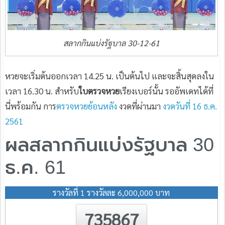
สลากกินแบ่งรัฐบาล 30-12-61
หวยจะเริ่มต้นออกเวลา 14.25 น. เป็นต้นไป และจะสิ้นสุดลงใน
เวลา 16.30 น. สำหรับ
ใบตรวจหวย
เรียงเบอร์นั้น รออัพเดทได้ที่
นี่พร้อมกัน การ
ตรวจหวยย้อนหลัง
งวดที่ผ่านมา
งวดวันที่ 16 ธ.ค.
2561
ผลสลากกินแบ่งรัฐบาล 30
ธ.ค. 61
รางวัลที่ 1 รางวัลละ 6,000,000 บาท
735867