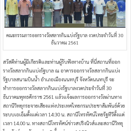
คณะกรรมการออกรางวัลสลากกินแบ่งรัฐบาล งวดประจำวันที่ 30
ธันวาคม 2561
สวัสดีท่านผู้มีเกียรติและท่านผู้รับฟังทางบ้าน ที่นี่สถานที่ออก
รางวัลสลากกินแบ่งรัฐบาล ณ อาคารออกรางวัลสลากกินแบ่ง
รัฐบาลสนามบินน้ำ อำเภอเมืองนนทบุรี จังหวัดนนทบุรี จะ
ทำการออกรางวัลสลากกินแบ่งรัฐบาลงวดประจำวันที่ 30
ธันวาคมพุทธศักราช 2561 แล้วแจ้งผลการออกรางวัลผ่านทาง
สถานีวิทยุกระจายเสียงแห่งประเทศไทยกรมประชาสัมพันธ์ด้วย
ระบบเอเอ็มตั้งแต่เวลา 14:30 น. สถานีโทรทัศน์ไทยรัฐทีวีตั้งแต่
เวลา 14.00 น. ทางสถานีโทรทัศน์ข่าวสปริงนิวส์และสถานีวิทยุ