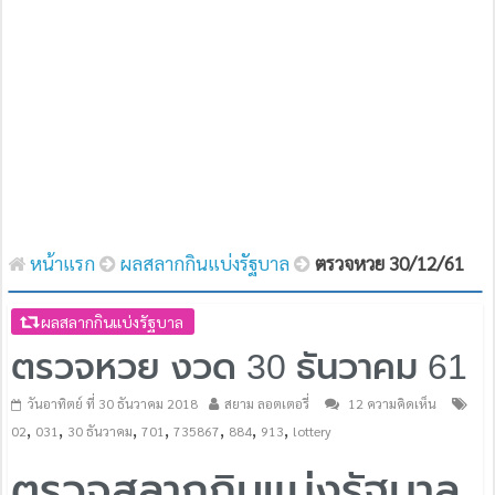
หน้าแรก
ผลสลากกินแบ่งรัฐบาล
ตรวจหวย 30/12/61
ผลสลากกินแบ่งรัฐบาล
ตรวจหวย งวด 30 ธันวาคม 61
วันอาทิตย์ ที่ 30 ธันวาคม 2018
สยาม ลอตเตอรี่
12 ความคิดเห็น
,
,
,
,
,
,
,
02
031
30 ธันวาคม
701
735867
884
913
lottery
ตรวจสลากกินแบ่งรัฐบาล