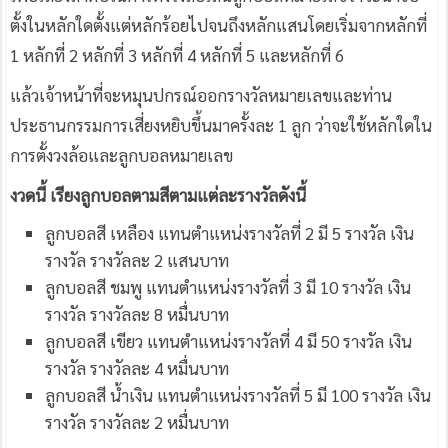
ตั้งในหลักใดตั้งแต่หลักร้อยไปจนถึงหลักแสนโดยเริ่มจากหลักที่
1 หลักที่ 2 หลักที่ 3 หลักที่ 4 หลักที่ 5 และหลักที่ 6
แล้วเจ้าหน้าที่จะหมุนปกรณ์ออกรางวัลหมายเลขและท่าน
ประธานกรรมการเสี่ยงหยิบขึ้นมาครั้งละ 1 ลูก ว่าจะใช้หลักใดใน
การตั้งวงล้อและลูกบอลหมายเลข
งวดนี้ เรียงลูกบอลตามสีตามแต่ละรางวัลดังนี้
ลูกบอลสี เหลือง แทนตำแหน่งรางวัลที่ 2 มี 5 รางวัล เงิน
รางวัล รางวัลละ 2 แสนบาท
ลูกบอลสี ชมพู แทนตำแหน่งรางวัลที่ 3 มี 10 รางวัล เงิน
รางวัล รางวัลละ 8 หมื่นบาท
ลูกบอลสี เขียว แทนตำแหน่งรางวัลที่ 4 มี 50 รางวัล เงิน
รางวัล รางวัลละ 4 หมื่นบาท
ลูกบอลสี น้ำเงิน แทนตำแหน่งรางวัลที่ 5 มี 100 รางวัล เงิน
รางวัล รางวัลละ 2 หมื่นบาท