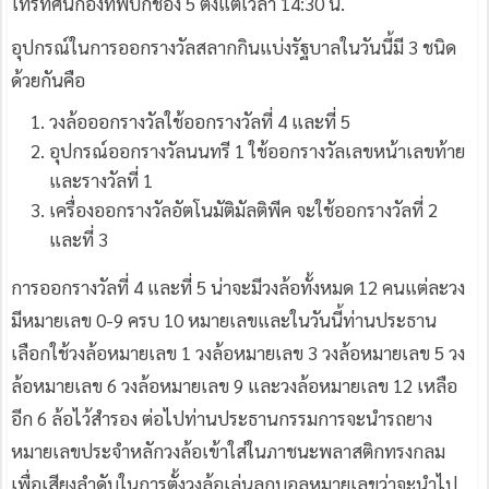
โทรทัศน์กองทัพบกช่อง 5 ตั้งแต่เวลา 14:30 น.
อุปกรณ์ในการออกรางวัลสลากกินแบ่งรัฐบาลในวันนี้มี 3 ชนิด
ด้วยกันคือ
วงล้อออกรางวัลใช้ออกรางวัลที่ 4 และที่ 5
อุปกรณ์ออกรางวัลนนทรี 1 ใช้ออกรางวัลเลขหน้าเลขท้าย
และรางวัลที่ 1
เครื่องออกรางวัลอัตโนมัติมัลติพีค จะใช้ออกรางวัลที่ 2
และที่ 3
การออกรางวัลที่ 4 และที่ 5 น่าจะมีวงล้อทั้งหมด 12 คนแต่ละวง
มีหมายเลข 0-9 ครบ 10 หมายเลขและในวันนี้ท่านประธาน
เลือกใช้วงล้อหมายเลข 1 วงล้อหมายเลข 3 วงล้อหมายเลข 5 วง
ล้อหมายเลข 6 วงล้อหมายเลข 9 และวงล้อหมายเลข 12 เหลือ
อีก 6 ล้อไว้สำรอง ต่อไปท่านประธานกรรมการจะนำรถยาง
หมายเลขประจำหลักวงล้อเข้าใส่ในภาชนะพลาสติกทรงกลม
เพื่อเสียงลำดับในการตั้งวงล้อเล่นลูกบอลหมายเลขว่าจะนำไป