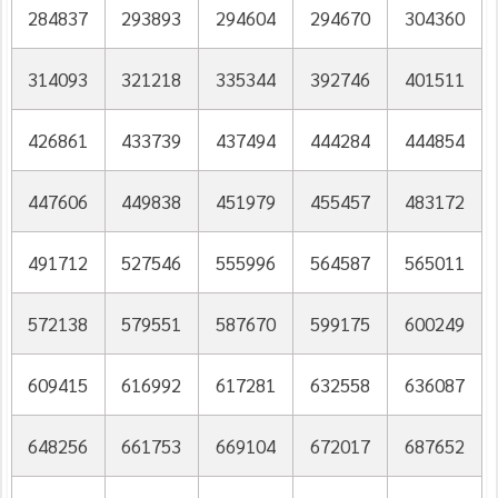
284837
293893
294604
294670
304360
314093
321218
335344
392746
401511
426861
433739
437494
444284
444854
447606
449838
451979
455457
483172
491712
527546
555996
564587
565011
572138
579551
587670
599175
600249
609415
616992
617281
632558
636087
648256
661753
669104
672017
687652