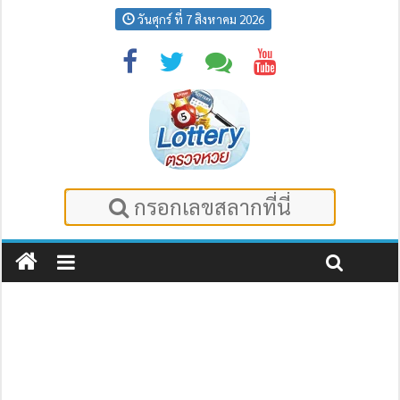
วันศุกร์ ที่ 7 สิงหาคม 2026