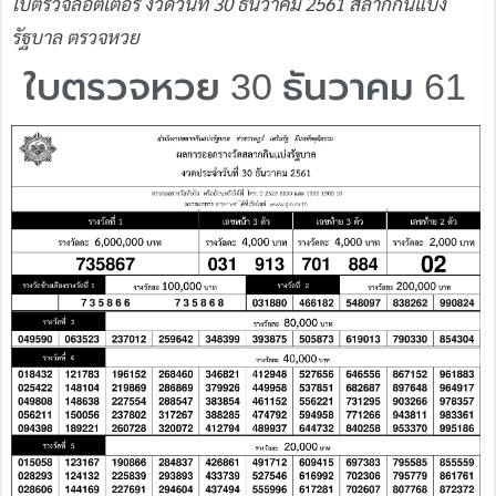
ใบตรวจลอตเตอรี่ งวดวันที่ 30 ธันวาคม 2561 สลากกินแบ่ง
รัฐบาล ตรวจหวย
ใบตรวจหวย 30 ธันวาคม 61