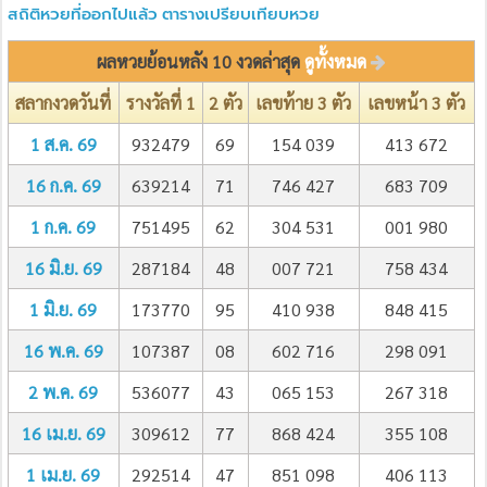
สถิติหวยที่ออกไปแล้ว ตารางเปรียบเทียบหวย
ผลหวยย้อนหลัง 10 งวดล่าสุด
ดูทั้งหมด
สลากงวดวันที่
รางวัลที่ 1
2 ตัว
เลขท้าย 3 ตัว
เลขหน้า 3 ตัว
1 ส.ค. 69
932479
69
154 039
413 672
16 ก.ค. 69
639214
71
746 427
683 709
1 ก.ค. 69
751495
62
304 531
001 980
16 มิ.ย. 69
287184
48
007 721
758 434
1 มิ.ย. 69
173770
95
410 938
848 415
16 พ.ค. 69
107387
08
602 716
298 091
2 พ.ค. 69
536077
43
065 153
267 318
16 เม.ย. 69
309612
77
868 424
355 108
1 เม.ย. 69
292514
47
851 098
406 113