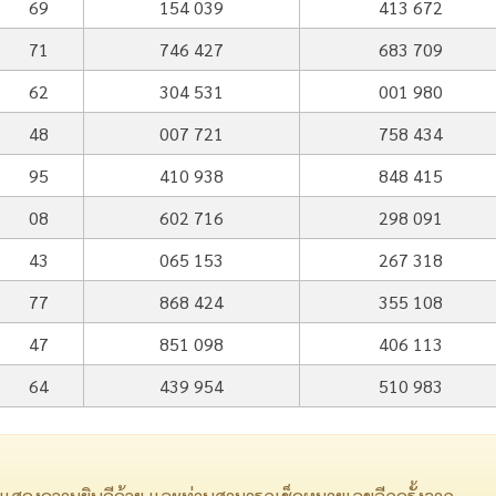
69
154 039
413 672
71
746 427
683 709
62
304 531
001 980
48
007 721
758 434
95
410 938
848 415
08
602 716
298 091
43
065 153
267 318
77
868 424
355 108
47
851 098
406 113
64
439 954
510 983