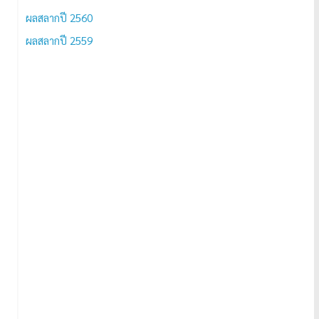
ผลสลากปี 2560
ผลสลากปี 2559