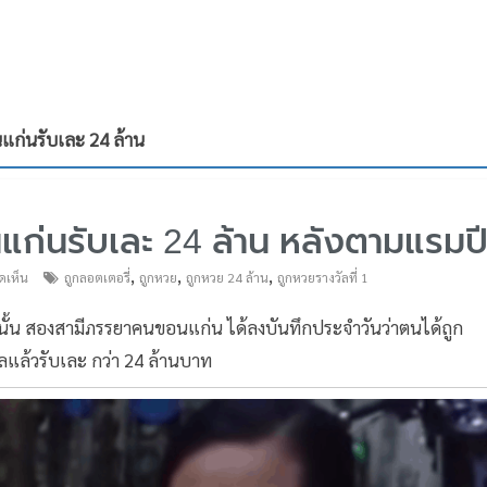
นแก่นรับเละ 24 ล้าน
แก่นรับเละ 24 ล้าน หลังตามแรมป
,
,
,
ดเห็น
ถูกลอตเตอรี่
ถูกหวย
ถูกหวย 24 ล้าน
ถูกหวยรางวัลที่ 1
านั้น สองสามีภรรยาคนขอนแก่น ได้ลงบันทึกประจำวันว่าตนได้ถูก
วัลแล้วรับเละ กว่า 24 ล้านบาท