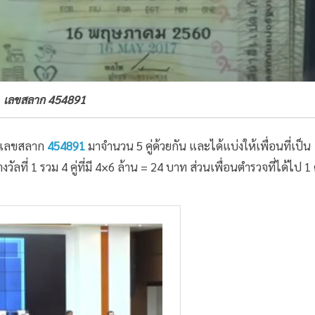
เลขสลาก 454891
้อเลขสลาก
454891
มาจำนวน 5 คู่ด้วยกัน และได้แบ่งให้เพื่อนที่เป็น
ัลที่ 1 รวม 4 คู่ที่มี 4×6 ล้าน = 24 บาท ส่วนเพื่อนตำรวจที่ได้ไป 1 ค