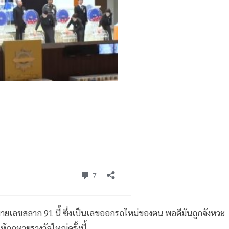
หมายเลขสลาก 91 นี้ ซึ่งเป็นเลขออกรถใหม่ของตน พอดีมันถูกจังหวะ
ูกหวยรางวัลใหญ่ครั้งนี้