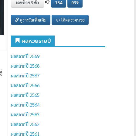
เลขท้าย 3 ตัว
154
039
ดูรางวัลเพิ่มเติม
โค้ดตรวจหวย
ผลหวยรายปี
ผลสลากปี 2569
ผลสลากปี 2568
ู่
ผลสลากปี 2567
ผลสลากปี 2566
ผลสลากปี 2565
ผลสลากปี 2564
ผลสลากปี 2563
ผลสลากปี 2562
ผลสลากปี 2561