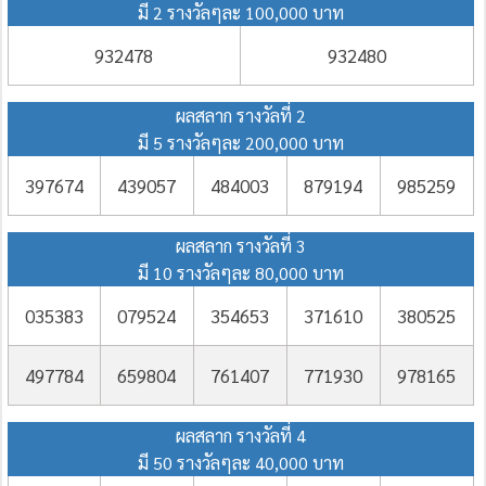
มี 2 รางวัลๆละ 100,000 บาท
932478
932480
ผลสลาก รางวัลที่ 2
มี 5 รางวัลๆละ 200,000 บาท
397674
439057
484003
879194
985259
ผลสลาก รางวัลที่ 3
มี 10 รางวัลๆละ 80,000 บาท
035383
079524
354653
371610
380525
497784
659804
761407
771930
978165
ผลสลาก รางวัลที่ 4
มี 50 รางวัลๆละ 40,000 บาท