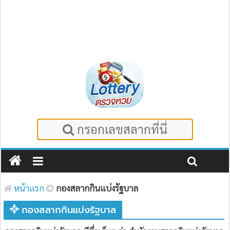
หน้าแรก
กองสลากกินแบ่งรัฐบาล
กองสลากกินแบ่งรัฐบาล