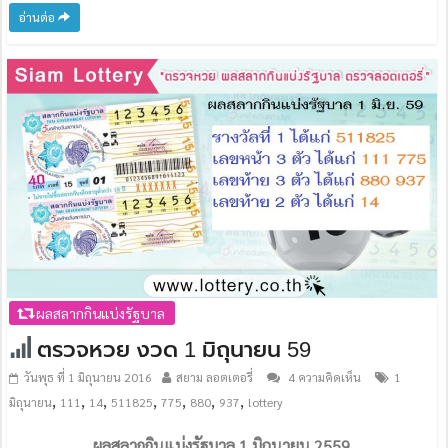
อ่านต่อ
ผลสลากกินแบ่งรัฐบาล
ตรวจหวย งวด 1 มิถุนายน 59
วันพุธ ที่ 1 มิถุนายน 2016
สยาม ลอตเตอรี่
4 ความคิดเห็น
1
,
,
,
,
,
,
,
มิถุนายน
111
14
511825
775
880
937
lottery
ผลสลากกินแบ่งรัฐบาล 1 มิถุนายน 2559