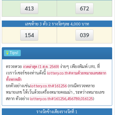
413
672
เลขท้าย 3 ตัว 2 รางวัลๆละ 4,000 บาท
154
039
Tips!
ตรวจหวย
ง่ายๆ เพียงพิมพ์ URL ที่
งวดล่าสุด (1 ส.ค. 2569)
เบราว์เซอร์ของท่านดังนี้
lottery.co.th#ตามด้วยหมายเลขสลาก
ทั้งหกหลัก
ยกตัวอย่างเช่น
(กรณีตรวจหลาย
lottery.co.th#161256
หมายเลข ให้เว้นด้วยเครื่องหมายคอมม่า , ระหว่างหมายเลข
สลาก ตัวอย่าง
)
lottery.co.th#161256,456789,016125
รางวัลข้างเคียงรางวัลที่ 1