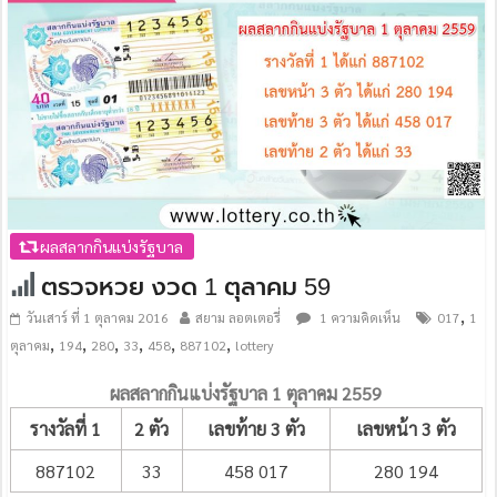
ผลสลากกินแบ่งรัฐบาล
ตรวจหวย งวด 1 ตุลาคม 59
,
วันเสาร์ ที่ 1 ตุลาคม 2016
สยาม ลอตเตอรี่
1 ความคิดเห็น
017
1
,
,
,
,
,
,
ตุลาคม
194
280
33
458
887102
lottery
ผลสลากกินแบ่งรัฐบาล 1 ตุลาคม 2559
รางวัลที่ 1
2 ตัว
เลขท้าย 3 ตัว
เลขหน้า 3 ตัว
887102
33
458 017
280 194