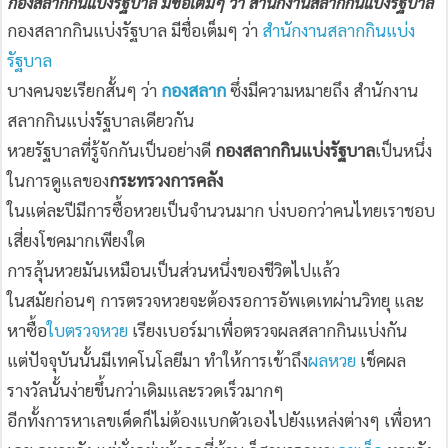
กองสลากกินแบ่งรัฐบาล มีชื่อเต็มๆ ว่า สำนักงานสลากกินแบ่งรัฐบาล
กองสลากกินแบ่งรัฐบาล มีชื่อเต็มๆ ว่า
สำนักงานสลากกินแบ่ง
รัฐบาล
บางคนจะเรียกสั้นๆ ว่า
กองสลาก
ซึ่งมีความหมายถึง สำนักงาน
สลากกินแบ่งรัฐบาลเดียวกัน
หวยรัฐบาลที่รู้จักกันเป็นอย่างดี
กองสลากกินแบ่งรัฐบาล
เป็นหนึ่ง
ในการดูแลของ
กระทรวงการคลัง
ในแต่ละปีมีการซื้อหวยเป็นจำนวนมาก บ่งบอกว่าคนไทยเราชอบ
เสี่ยงโชคมากเพียงใด
การลุ้นหวยมันเหมือนเป็นส่วนหนึ่งของชีวิตไปแล้ว
ในสมัยก่อนๆ การตรวจหวยจะต้องรอการอัพเดเทผ่านวิทยุ และ
หาซื้อ
ใบตรวจหวย
เรียงเบอร์มาเพื่อตรวจผลสลากกินแบ่งกัน
แต่ปัจจุบันนั้นมีเทคโนโลยีมา ทำให้การเข้าถึง
ผลหวย
เช็คผล
รางวัลนั้นง่ายขึ้นกว่าเดิมและรวดเร็วมากๆ
อีกทั้งการหาเลขเด็ดก็ไม่ต้องแบกตัวเองไปยังแหล่งต่างๆ เพื่อหา