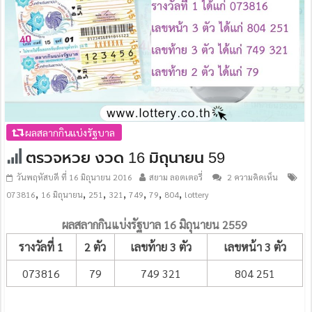
ผลสลากกินแบ่งรัฐบาล
ตรวจหวย งวด 16 มิถุนายน 59
วันพฤหัสบดี ที่ 16 มิถุนายน 2016
สยาม ลอตเตอรี่
2 ความคิดเห็น
,
,
,
,
,
,
,
073816
16 มิถุนายน
251
321
749
79
804
lottery
ผลสลากกินแบ่งรัฐบาล 16 มิถุนายน 2559
รางวัลที่ 1
2 ตัว
เลขท้าย 3 ตัว
เลขหน้า 3 ตัว
073816
79
749 321
804 251