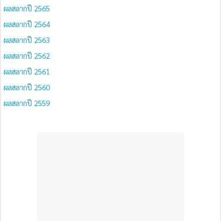
ผลสลากปี 2565
ผลสลากปี 2564
ผลสลากปี 2563
ผลสลากปี 2562
ผลสลากปี 2561
ผลสลากปี 2560
ผลสลากปี 2559