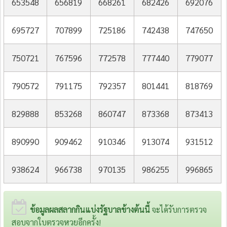
653548
656819
668261
682426
692076
695727
707899
725186
742438
747650
750721
767596
772578
777440
779077
790572
791175
792357
801441
818769
829888
853268
860747
873368
873413
890990
909462
910346
913074
931512
938624
966738
970135
986255
996865
ข้อมูลผลสลากกินแบ่งรัฐบาลข้างต้นนี้
จะได้รับการตรวจ
สอบจากใบตรวจหวยอีกครั้ง!