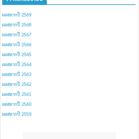
ผลสลากปี 2569
ผลสลากปี 2568
ผลสลากปี 2567
ผลสลากปี 2566
ผลสลากปี 2565
ผลสลากปี 2564
ผลสลากปี 2563
ผลสลากปี 2562
ผลสลากปี 2561
ผลสลากปี 2560
ผลสลากปี 2559