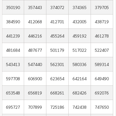
350190
357443
374072
374365
379705
384590
412068
412701
432005
438719
441239
446216
455264
459192
461278
481684
487677
501179
517022
522407
543413
547440
562301
580336
589314
597708
606900
623654
642164
649490
653548
656819
668261
682426
692076
695727
707899
725186
742438
747650