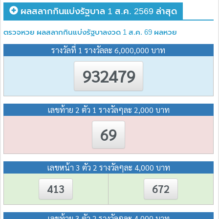
ผลสลากกินแบ่งรัฐบาล 1 ส.ค. 2569 ล่าสุด
ตรวจหวย ผลสลากกินแบ่งรัฐบาลงวด 1 ส.ค. 69 ผลหวย
รางวัลที่ 1 รางวัลละ 6,000,000 บาท
932479
เลขท้าย 2 ตัว 1 รางวัลๆละ 2,000 บาท
69
เลขหน้า 3 ตัว 2 รางวัลๆละ 4,000 บาท
413
672
เลขท้าย 3 ตัว 2 รางวัลๆละ 4,000 บาท