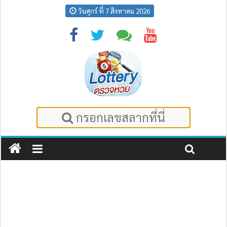
วันศุกร์ ที่ 7 สิงหาคม 2026