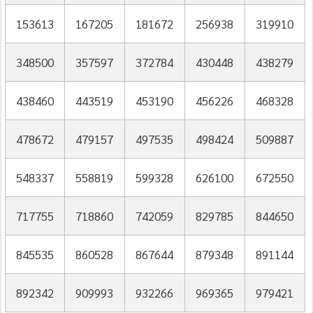
153613
167205
181672
256938
319910
348500
357597
372784
430448
438279
438460
443519
453190
456226
468328
478672
479157
497535
498424
509887
548337
558819
599328
626100
672550
717755
718860
742059
829785
844650
845535
860528
867644
879348
891144
892342
909993
932266
969365
979421