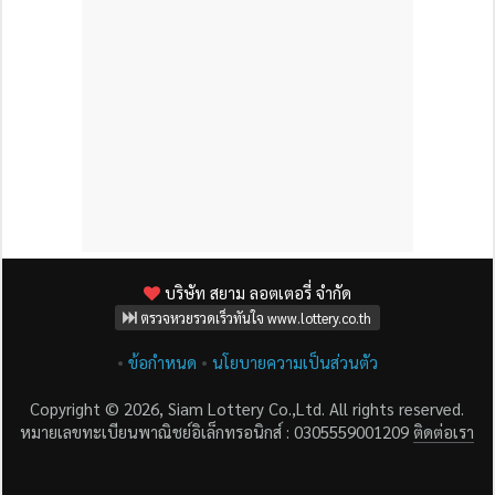
บริษัท สยาม ลอตเตอรี่ จำกัด
ตรวจหวยรวดเร็วทันใจ www.lottery.co.th
•
ข้อกำหนด
•
นโยบายความเป็นส่วนตัว
Copyright © 2026, Siam Lottery Co.,Ltd. All rights reserved.
หมายเลขทะเบียนพาณิชย์อิเล็กทรอนิกส์ : 0305559001209
ติดต่อเรา