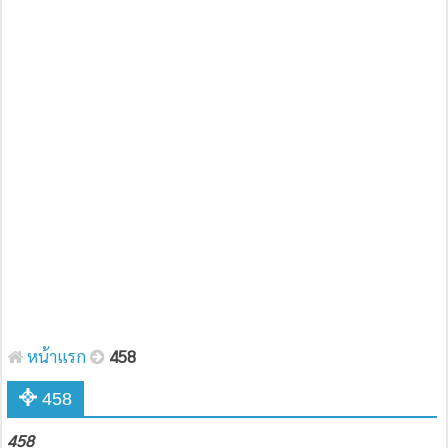
หน้าแรก
458
458
458