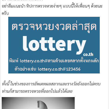
อย่าลืมแนะนำ ทิปการตรวจหวยง่ายๆ แบบนี้ให้เพื่อนๆ ด้วยนะ
ครับ
ทั้งนี้ ในช่วงของการอัพเดทผลสลากและรางวัลยังออกไม่ครบ
ท่านก็สามารถตรวจหวยที่ออกไปแล้วได้เลย