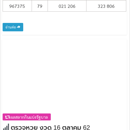
967375
79
021 206
323 806
อ่านต่อ
ผลสลากกินแบ่งรัฐบาล
ตรวจหวย งวด 16 ตุลาคม 62