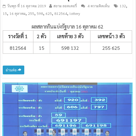
,
วันพุธ ที่ 16 ตุลาคม 2019
สยาม ลอตเตอรี่
4 ความคิดเห็น
132
,
,
,
,
,
,
15
16 ตุลาคม
255
598
625
812564
lottery
ผลสลากกินแบ่งรัฐบาล 16 ตุลาคม 62
รางวัลที่ 1
2 ตัว
เลขท้าย 3 ตัว
เลขหน้า 3 ตัว
812564
15
598 132
255 625
อ่านต่อ