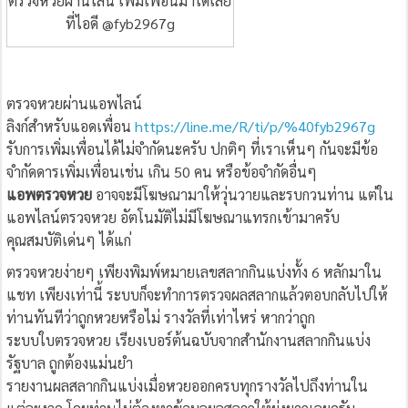
ตรวจหวยผ่านไลน์ เพิ่มเพื่อนมาได้เลย
ที่ไอดี @fyb2967g
ตรวจหวยผ่านแอพไลน์
ลิงก์สำหรับแอดเพื่อน
https://line.me/R/ti/p/%40fyb2967g
รับการเพิ่มเพื่อนได้ไม่จำกัดนะครับ ปกติๆ ที่เราเห็นๆ กันจะมีข้อ
จำกัดดารเพิ่มเพื่อนเช่น เกิน 50 คน หรือข้อจำกัดอื่นๆ
แอพตรวจหวย
อาจจะมีโฆษณามาให้วุ่นวายและรบกวนท่าน แต่ใน
แอพไลน์ตรวจหวย อัตโนมัติไม่มีโฆษณาแทรกเข้ามาครับ
คุณสมบัติเด่นๆ ได้แก่
ตรวจหวยง่ายๆ เพียงพิมพ์หมายเลขสลากกินแบ่งทั้ง 6 หลักมาใน
แชท เพียงเท่านี้ ระบบก็จะทำการตรวจผลสลากแล้วตอบกลับไปให้
ท่านทันทีว่าถูกหวยหรือไม่ รางวัลที่เท่าไหร่ หากว่าถูก
ระบบใบตรวจหวย เรียงเบอร์ต้นฉบับจากสำนักงานสลากกินแบ่ง
รัฐบาล ถูกต้องแม่นยำ
รายงานผลสลากกินแบ่งเมื่อหวยออกครบทุกรางวัลไปถึงท่านใน