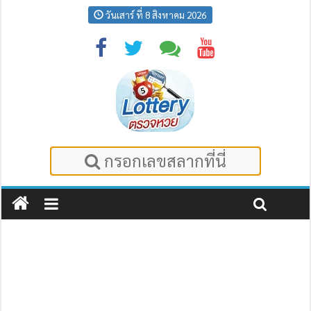
วันเสาร์ ที่ 8 สิงหาคม 2026