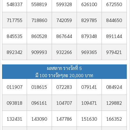
548337
558819
599328
626100
672550
717755
718860
742059
829785
844650
845535
860528
867644
879348
891144
892342
909993
932266
969365
979421
ผลสลาก รางวัลที่ 5
มี 100 รางวัลๆละ 20,000 บาท
011907
018615
072283
079141
084924
093818
096161
104707
109471
129882
132431
143090
147786
151630
166352