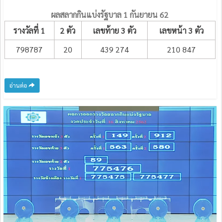
ผลสลากกินแบ่งรัฐบาล 1 กันยายน 62
รางวัลที่ 1
2 ตัว
เลขท้าย 3 ตัว
เลขหน้า 3 ตัว
798787
20
439 274
210 847
อ่านต่อ