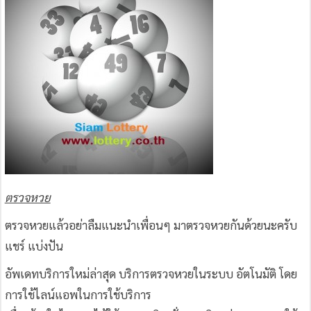
ตรวจหวย
ตรวจหวยแล้วอย่าลืมแนะนำเพื่อนๆ มาตรวจหวยกันด้วยนะครับ
แชร์ แบ่งปัน
อัพเดทบริการใหม่ล่าสุด บริการตรวจหวยในระบบ อัตโนมัติ โดย
การใช้ไลน์แอพในการใช้บริการ