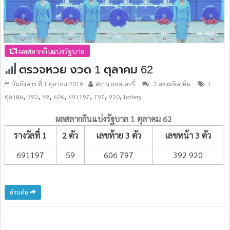
ผลสลากกินแบ่งรัฐบาล
ตรวจหวย งวด 1 ตุลาคม 62
วันอังคาร ที่ 1 ตุลาคม 2019
สยาม ลอตเตอรี่
2 ความคิดเห็น
1
,
,
,
,
,
,
,
ตุลาคม
392
59
606
691197
797
920
lottery
ผลสลากกินแบ่งรัฐบาล 1 ตุลาคม 62
รางวัลที่ 1
2 ตัว
เลขท้าย 3 ตัว
เลขหน้า 3 ตัว
691197
59
606 797
392 920
อ่านต่อ