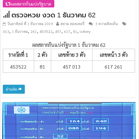
ผลสลากกินแบ่งรัฐบาล
ตรวจหวย งวด 1 ธันวาคม 62
วันอาทิตย์ ที่ 1 ธันวาคม 2019
สยาม ลอตเตอรี่
3 ความคิดเห็น
,
,
,
,
,
,
,
013
1 ธันวาคม
261
453522
457
617
81
lottery
ผลสลากกินแบ่งรัฐบาล 1 ธันวาคม 62
รางวัลที่ 1
2 ตัว
เลขท้าย 3 ตัว
เลขหน้า 3 ตัว
453522
81
457 013
617 261
อ่านต่อ