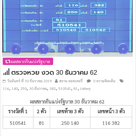
ผลสลากกินแบ่งรัฐบาล
ตรวจหวย งวด 30 ธันวาคม 62
วันจันทร์ ที่ 30 ธันวาคม 2019
สยาม ลอตเตอรี่
0 ความคิดเห็น
,
,
,
,
,
,
,
116
140
250
30 ธันวาคม
382
510541
81
lottery
ผลสลากกินแบ่งรัฐบาล 30 ธันวาคม 62
รางวัลที่ 1
2 ตัว
เลขท้าย 3 ตัว
เลขหน้า 3 ตัว
510541
81
250 140
116 382