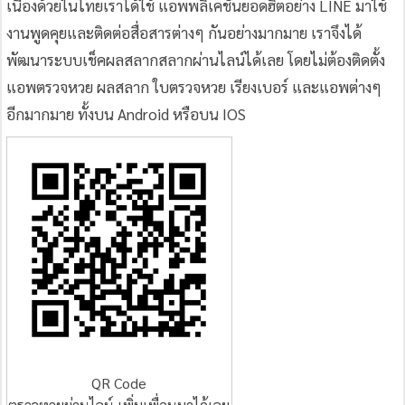
เนื่องด้วยในไทยเราได้ใช้ แอพพลิเคชั่นยอดฮิตอย่าง LINE มาใช้
งานพูดคุยและติดต่อสื่อสารต่างๆ กันอย่างมากมาย เราจึงได้
พัฒนาระบบเช็คผลสลากสลากผ่านไลน์ได้เลย โดยไม่ต้องติดตั้ง
แอพตรวจหวย ผลสลาก ใบตรวจหวย เรียงเบอร์ และแอพต่างๆ
อีกมากมาย ทั้งบน Android หรือบน IOS
QR Code