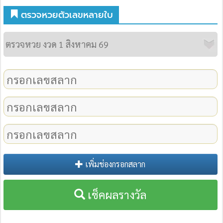
ตรวจหวยตัวเลขหลายใบ
เพิ่มช่องกรอกสลาก
เช็คผลรางวัล