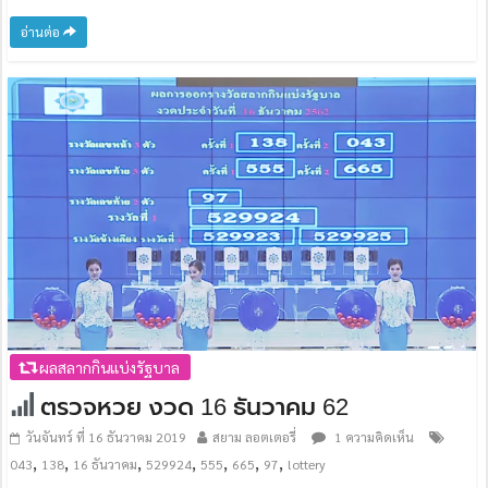
อ่านต่อ
ผลสลากกินแบ่งรัฐบาล
ตรวจหวย งวด 16 ธันวาคม 62
วันจันทร์ ที่ 16 ธันวาคม 2019
สยาม ลอตเตอรี่
1 ความคิดเห็น
,
,
,
,
,
,
,
043
138
16 ธันวาคม
529924
555
665
97
lottery