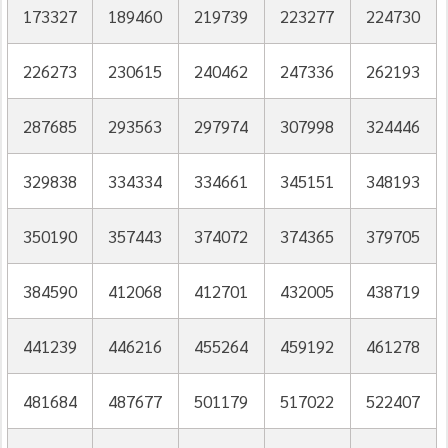
173327
189460
219739
223277
224730
226273
230615
240462
247336
262193
287685
293563
297974
307998
324446
329838
334334
334661
345151
348193
350190
357443
374072
374365
379705
384590
412068
412701
432005
438719
441239
446216
455264
459192
461278
481684
487677
501179
517022
522407