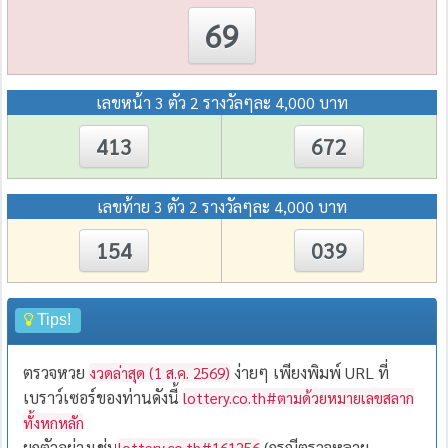
69
เลขหน้า 3 ตัว 2 รางวัลๆละ 4,000 บาท
413
672
เลขท้าย 3 ตัว 2 รางวัลๆละ 4,000 บาท
154
039
Tips!
ตรวจหวย
ง่ายๆ เพียงพิมพ์ URL ที่
งวดล่าสุด (1 ส.ค. 2569)
เบราว์เซอร์ของท่านดังนี้
lottery.co.th#ตามด้วยหมายเลขสลาก
ทั้งหกหลัก
ยกตัวอย่างเช่น
(กรณีตรวจหลาย
lottery.co.th#161256