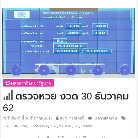
ผลสลากกินแบ่งรัฐบาล
ตรวจหวย งวด 30 ธันวาคม
62
วันจันทร์ ที่ 30 ธันวาคม 2019
สยาม ลอตเตอรี่
0 ความคิดเห็น
,
,
,
,
,
,
,
116
140
250
30 ธันวาคม
382
510541
81
lottery