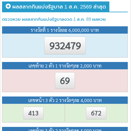
ผลสลากกินแบ่งรัฐบาล 1 ส.ค. 2569 ล่าสุด
ตรวจหวย ผลสลากกินแบ่งรัฐบาลงวด 1 ส.ค. 69 ผลหวย
รางวัลที่ 1 รางวัลละ 6,000,000 บาท
932479
เลขท้าย 2 ตัว 1 รางวัลๆละ 2,000 บาท
69
เลขหน้า 3 ตัว 2 รางวัลๆละ 4,000 บาท
413
672
เลขท้าย 3 ตัว 2 รางวัลๆละ 4,000 บาท