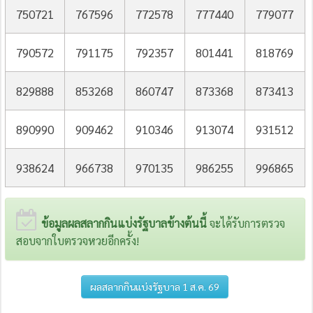
750721
767596
772578
777440
779077
790572
791175
792357
801441
818769
829888
853268
860747
873368
873413
890990
909462
910346
913074
931512
938624
966738
970135
986255
996865
ข้อมูลผลสลากกินแบ่งรัฐบาลข้างต้นนี้
จะได้รับการตรวจ
สอบจากใบตรวจหวยอีกครั้ง!
ผลสลากกินแบ่งรัฐบาล 1 ส.ค. 69