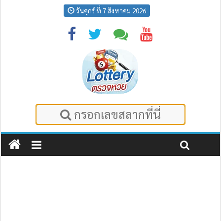
วันศุกร์ ที่ 7 สิงหาคม 2026