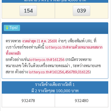
154
039
Tips!
ตรวจหวย
ง่ายๆ เพียงพิมพ์ URL ที่
งวดล่าสุด (1 ส.ค. 2569)
เบราว์เซอร์ของท่านดังนี้
lottery.co.th#ตามด้วยหมายเลขสลาก
ทั้งหกหลัก
ยกตัวอย่างเช่น
(กรณีตรวจหลาย
lottery.co.th#161256
หมายเลข ให้เว้นด้วยเครื่องหมายคอมม่า , ระหว่างหมายเลข
สลาก ตัวอย่าง
)
lottery.co.th#161256,456789,016125
รางวัลข้างเคียงรางวัลที่ 1
มี 2 รางวัลๆละ 100,000 บาท
932478
932480