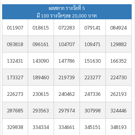
ผลสลาก รางวัลที่ 5
มี 100 รางวัลๆละ 20,000 บาท
011907
018615
072283
079141
084924
093818
096161
104707
109471
129882
132431
143090
147786
151630
166352
173327
189460
219739
223277
224730
226273
230615
240462
247336
262193
287685
293563
297974
307998
324446
329838
334334
334661
345151
348193