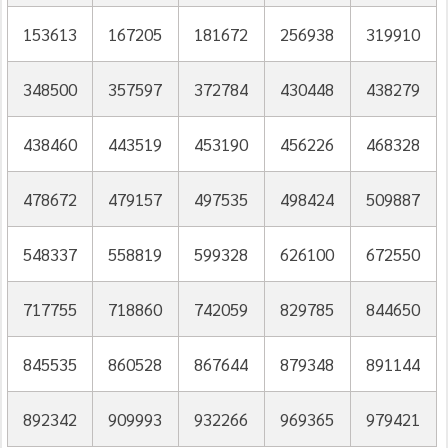
153613
167205
181672
256938
319910
348500
357597
372784
430448
438279
438460
443519
453190
456226
468328
478672
479157
497535
498424
509887
548337
558819
599328
626100
672550
717755
718860
742059
829785
844650
845535
860528
867644
879348
891144
892342
909993
932266
969365
979421