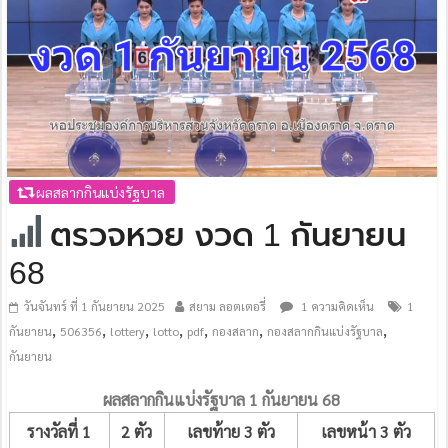
ผลสลากกินแบ่งรัฐบาล
ตรวจหวย งวด 1 กันยายน
68
วันจันทร์ ที่ 1 กันยายน 2025
สยาม ลอตเตอรี่
1 ความคิดเห็น
1
,
,
,
,
,
,
,
กันยายน
506356
lottery
lotto
pdf
กองสลาก
กองสลากกินแบ่งรัฐบาล
กันยายน
ผลสลากกินแบ่งรัฐบาล 1 กันยายน 68
รางวัลที่ 1
2 ตัว
เลขท้าย 3 ตัว
เลขหน้า 3 ตัว