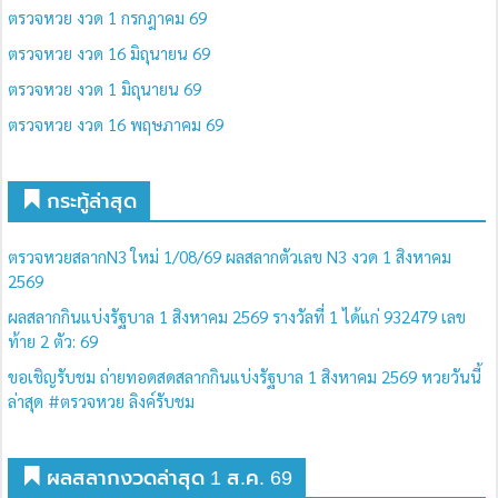
ตรวจหวย งวด 1 กรกฎาคม 69
ตรวจหวย งวด 16 มิถุนายน 69
ตรวจหวย งวด 1 มิถุนายน 69
ตรวจหวย งวด 16 พฤษภาคม 69
กระทู้ล่าสุด
ตรวจหวยสลากN3 ใหม่ 1/08/69 ผลสลากตัวเลข N3 งวด 1 สิงหาคม
2569
ผลสลากกินแบ่งรัฐบาล 1 สิงหาคม 2569 รางวัลที่ 1 ได้แก่ 932479 เลข
ท้าย 2 ตัว: 69
ขอเชิญรับชม ถ่ายทอดสดสลากกินแบ่งรัฐบาล 1 สิงหาคม 2569 หวยวันนี้
ล่าสุด #ตรวจหวย ลิงค์รับชม
ผลสลากงวดล่าสุด 1 ส.ค. 69