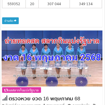
559352
20
307 044
349 134
อ่านต่อ
ผลสลากกินแบ่งรัฐบาล
ตรวจหวย งวด 16 พฤษภาคม 68