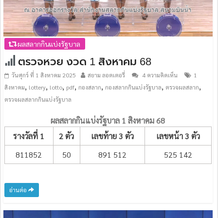
ผลสลากกินแบ่งรัฐบาล
ตรวจหวย งวด 1 สิงหาคม 68
วันศุกร์ ที่ 1 สิงหาคม 2025
สยาม ลอตเตอรี่
4 ความคิดเห็น
1
,
,
,
,
,
,
,
สิงหาคม
lottery
lotto
pdf
กองสลาก
กองสลากกินแบ่งรัฐบาล
ตรวจผลสลาก
ตรวจผลสลากกินแบ่งรัฐบาล
ผลสลากกินแบ่งรัฐบาล 1 สิงหาคม 68
รางวัลที่ 1
2 ตัว
เลขท้าย 3 ตัว
เลขหน้า 3 ตัว
811852
50
891 512
525 142
อ่านต่อ