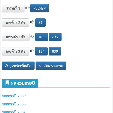
รางวัลที่ 1
932479
เลขท้าย 2 ตัว
69
เลขหน้า 3 ตัว
413
672
เลขท้าย 3 ตัว
154
039
ดูรางวัลเพิ่มเติม
โค้ดตรวจหวย
ผลหวยรายปี
ผลสลากปี 2569
ผลสลากปี 2568
ผลสลากปี 2567