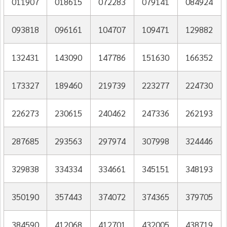
011907
018615
072283
079141
084924
093818
096161
104707
109471
129882
132431
143090
147786
151630
166352
173327
189460
219739
223277
224730
226273
230615
240462
247336
262193
287685
293563
297974
307998
324446
329838
334334
334661
345151
348193
350190
357443
374072
374365
379705
384590
412068
412701
432005
438719