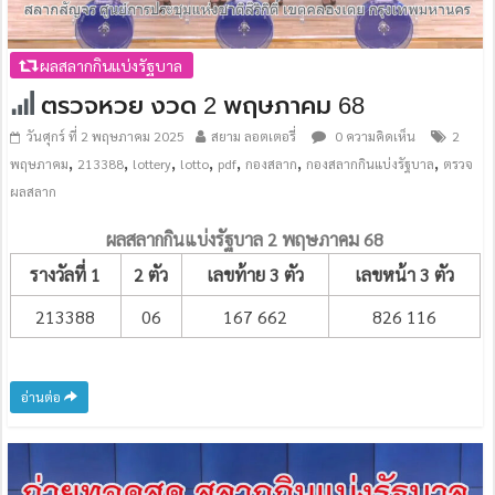
ผลสลากกินแบ่งรัฐบาล
ตรวจหวย งวด 2 พฤษภาคม 68
วันศุกร์ ที่ 2 พฤษภาคม 2025
สยาม ลอตเตอรี่
0 ความคิดเห็น
2
,
,
,
,
,
,
,
พฤษภาคม
213388
lottery
lotto
pdf
กองสลาก
กองสลากกินแบ่งรัฐบาล
ตรวจ
ผลสลาก
ผลสลากกินแบ่งรัฐบาล 2 พฤษภาคม 68
รางวัลที่ 1
2 ตัว
เลขท้าย 3 ตัว
เลขหน้า 3 ตัว
213388
06
167 662
826 116
อ่านต่อ