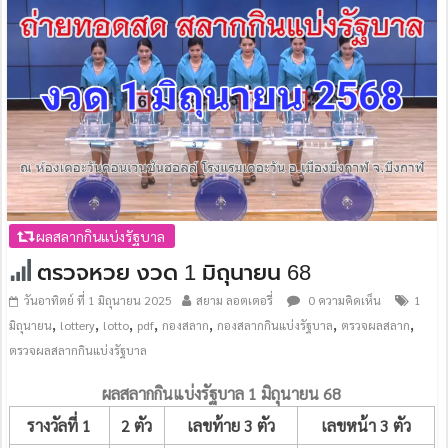
ผลสลากกินแบ่งรัฐบาล
ตรวจหวย งวด 1 มิถุนายน 68
วันอาทิตย์ ที่ 1 มิถุนายน 2025
สยาม ลอตเตอรี่
0 ความคิดเห็น
1
,
,
,
,
,
,
,
มิถุนายน
lottery
lotto
pdf
กองสลาก
กองสลากกินแบ่งรัฐบาล
ตรวจผลสลาก
ตรวจผลสลากกินแบ่งรัฐบาล
ผลสลากกินแบ่งรัฐบาล 1 มิถุนายน 68
รางวัลที่ 1
2 ตัว
เลขท้าย 3 ตัว
เลขหน้า 3 ตัว