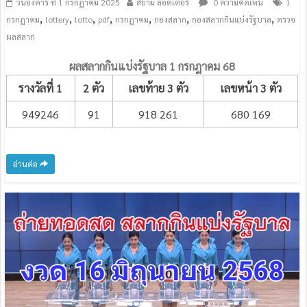
วันอังคาร ที่ 1 กรกฎาคม 2025
สยาม ลอตเตอรี่
0 ความคิดเห็น
1
,
,
,
,
,
,
,
กรกฎาคม
lottery
lotto
pdf
กรกฎาคม
กองสลาก
กองสลากกินแบ่งรัฐบาล
ตรวจ
ผลสลาก
ผลสลากกินแบ่งรัฐบาล 1 กรกฎาคม 68
รางวัลที่ 1
2 ตัว
เลขท้าย 3 ตัว
เลขหน้า 3 ตัว
949246
91
918 261
680 169
อ่านต่อ