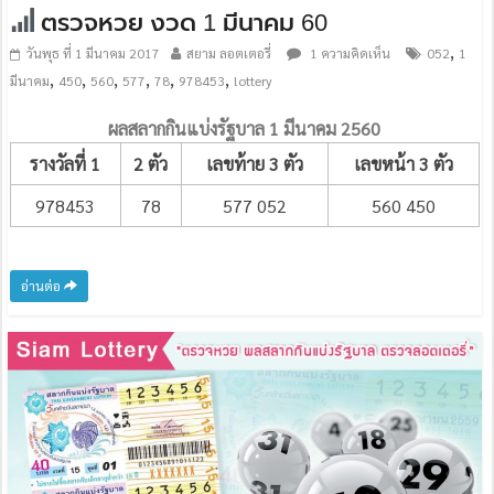
ตรวจหวย งวด 1 มีนาคม 60
,
วันพุธ ที่ 1 มีนาคม 2017
สยาม ลอตเตอรี่
1 ความคิดเห็น
052
1
,
,
,
,
,
,
มีนาคม
450
560
577
78
978453
lottery
ผลสลากกินแบ่งรัฐบาล 1 มีนาคม 2560
รางวัลที่ 1
2 ตัว
เลขท้าย 3 ตัว
เลขหน้า 3 ตัว
978453
78
577 052
560 450
อ่านต่อ