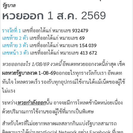
รัฐบาล
หวยออก 1 ส.ค. 2569
รางวัลที่ 1
เลขที่ออกได้แก่ หมายเลข
932479
เลขท้าย 2 ตัว
เลขที่ออกได้แก่ หมายเลข
69
เลขท้าย 3 ตัว
เลขที่ออกได้แก่ หมายเลข
154 039
เลขหน้า 3 ตัว
เลขที่ออกได้แก่ หมายเลข
413 672
หวยออกอะไร 1/08/69 งวดนี้
อัพเดทหวยออกงวดนี้ล่าสุด เช็ค
ผลหวยรัฐบาลงวด 1-08-69
ออกอะไรทุกรางวัลกับเรา อัพเดท
ทันใจ โหลดรวดเร็ว รองรับทุกอุปกรณ์ใช้งานได้แม้เน็ตของผู้ใช้
ไม่แรง
ระหว่าง
หวยกำลังออก
นั้น อาจจะมีการโหลดช้านิดหน่อยเนื่อง
ด้วยปริมาณการใช้งานของผู้ใช้ที่มากเป็นพิเศษ
สำหรับใครที่ไม่อยากพลาดผลสลากกินแบ่งรัฐบาลสามารถ
ติดตามเราได้ผ่านทางSocial Network อย่าง Facebook ที่เพจ