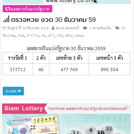
ผลสลากกินแบ่งรัฐบาล
ตรวจหวย งวด 30 ธันวาคม 59
วันศุกร์ ที่ 30 ธันวาคม 2016
สยาม ลอตเตอรี่
1 ความคิดเห็น
30
,
,
,
,
,
,
,
ธันวาคม
304
377712
46
477
769
890
lottery
ผลสลากกินแบ่งรัฐบาล 30 ธันวาคม 2559
รางวัลที่ 1
2 ตัว
เลขท้าย 3 ตัว
เลขหน้า 3 ตัว
377712
46
477 769
890 304
อ่านต่อ