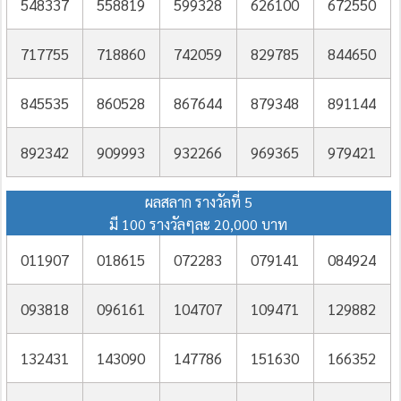
548337
558819
599328
626100
672550
717755
718860
742059
829785
844650
845535
860528
867644
879348
891144
892342
909993
932266
969365
979421
ผลสลาก รางวัลที่ 5
มี 100 รางวัลๆละ 20,000 บาท
011907
018615
072283
079141
084924
093818
096161
104707
109471
129882
132431
143090
147786
151630
166352