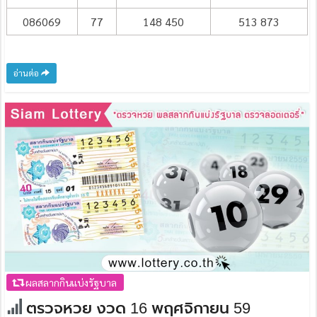
086069
77
148 450
513 873
อ่านต่อ
ผลสลากกินแบ่งรัฐบาล
ตรวจหวย งวด 16 พฤศจิกายน 59