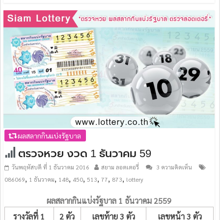
ผลสลากกินแบ่งรัฐบาล
ตรวจหวย งวด 1 ธันวาคม 59
วันพฤหัสบดี ที่ 1 ธันวาคม 2016
สยาม ลอตเตอรี่
3 ความคิดเห็น
,
,
,
,
,
,
,
086069
1 ธันวาคม
148
450
513
77
873
lottery
ผลสลากกินแบ่งรัฐบาล 1 ธันวาคม 2559
รางวัลที่ 1
2 ตัว
เลขท้าย 3 ตัว
เลขหน้า 3 ตัว