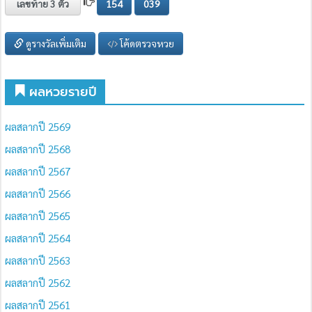
เลขท้าย 3 ตัว
154
039
ดูรางวัลเพิ่มเติม
โค้ดตรวจหวย
ผลหวยรายปี
ผลสลากปี 2569
ผลสลากปี 2568
ผลสลากปี 2567
ผลสลากปี 2566
ผลสลากปี 2565
ผลสลากปี 2564
ผลสลากปี 2563
ผลสลากปี 2562
ผลสลากปี 2561