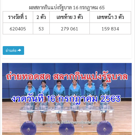
ผลสลากกินแบ่งรัฐบาล 16 กรกฎาคม 65
รางวัลที่ 1
2 ตัว
เลขท้าย 3 ตัว
เลขหน้า 3 ตัว
620405
53
279 061
159 834
อ่านต่อ