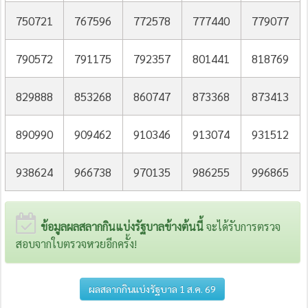
750721
767596
772578
777440
779077
790572
791175
792357
801441
818769
829888
853268
860747
873368
873413
890990
909462
910346
913074
931512
938624
966738
970135
986255
996865
ข้อมูลผลสลากกินแบ่งรัฐบาลข้างต้นนี้
จะได้รับการตรวจ
สอบจากใบตรวจหวยอีกครั้ง!
ผลสลากกินแบ่งรัฐบาล 1 ส.ค. 69