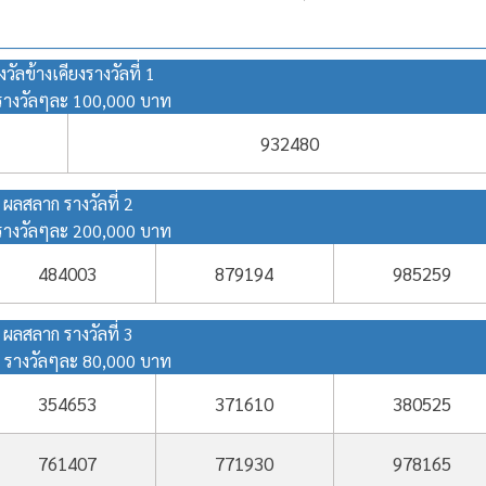
งวัลข้างเคียงรางวัลที่ 1
 รางวัลๆละ 100,000 บาท
932480
ผลสลาก รางวัลที่ 2
 รางวัลๆละ 200,000 บาท
484003
879194
985259
ผลสลาก รางวัลที่ 3
0 รางวัลๆละ 80,000 บาท
354653
371610
380525
761407
771930
978165