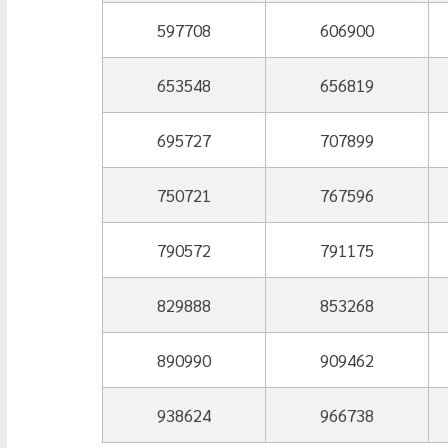
597708
606900
653548
656819
695727
707899
750721
767596
790572
791175
829888
853268
890990
909462
938624
966738