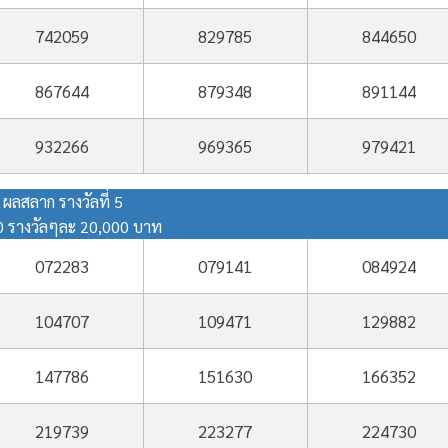
742059
829785
844650
867644
879348
891144
932266
969365
979421
ผลสลาก รางวัลที่ 5
00 รางวัลๆละ 20,000 บาท
072283
079141
084924
104707
109471
129882
147786
151630
166352
219739
223277
224730