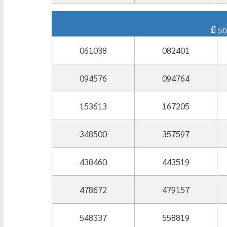
มี 5
061038
082401
094576
094764
153613
167205
348500
357597
438460
443519
478672
479157
548337
558819