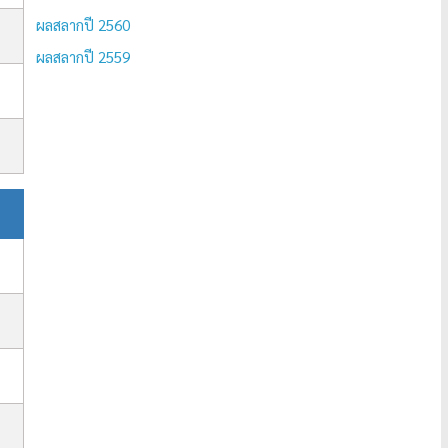
ผลสลากปี 2560
ผลสลากปี 2559