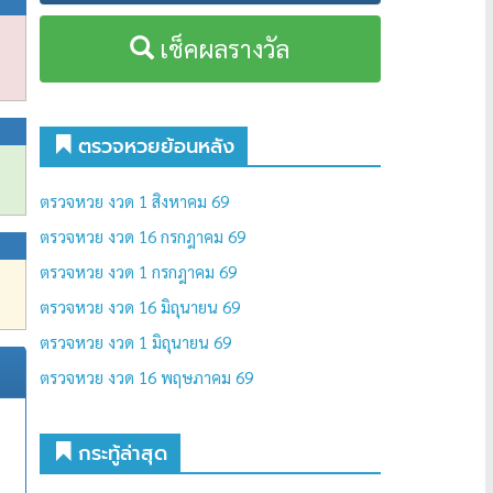
เช็คผลรางวัล
ตรวจหวยย้อนหลัง
ตรวจหวย งวด 1 สิงหาคม 69
ตรวจหวย งวด 16 กรกฎาคม 69
ตรวจหวย งวด 1 กรกฎาคม 69
ตรวจหวย งวด 16 มิถุนายน 69
ตรวจหวย งวด 1 มิถุนายน 69
ตรวจหวย งวด 16 พฤษภาคม 69
กระทู้ล่าสุด