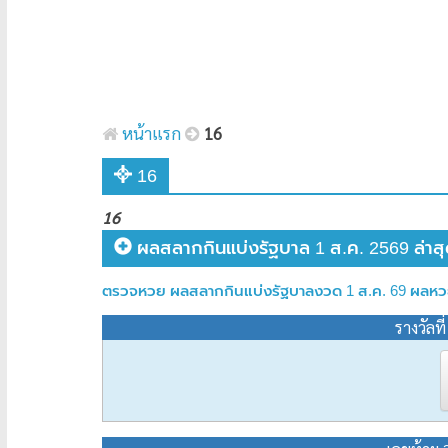
หน้าแรก
16
16
16
ผลสลากกินแบ่งรัฐบาล 1 ส.ค. 2569 ล่าส
ตรวจหวย ผลสลากกินแบ่งรัฐบาลงวด 1 ส.ค. 69 ผลห
รางวัลท