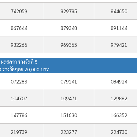
742059
829785
844650
867644
879348
891144
932266
969365
979421
ผลสลาก รางวัลที่ 5
00 รางวัลๆละ 20,000 บาท
072283
079141
084924
104707
109471
129882
147786
151630
166352
219739
223277
224730