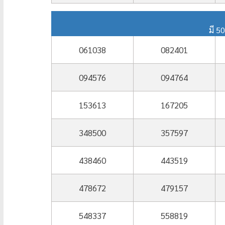
มี 5
061038
082401
094576
094764
153613
167205
348500
357597
438460
443519
478672
479157
548337
558819