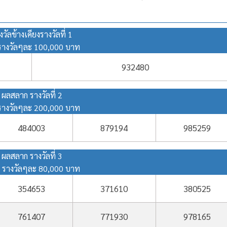
งวัลข้างเคียงรางวัลที่ 1
 รางวัลๆละ 100,000 บาท
932480
ผลสลาก รางวัลที่ 2
 รางวัลๆละ 200,000 บาท
484003
879194
985259
ผลสลาก รางวัลที่ 3
0 รางวัลๆละ 80,000 บาท
354653
371610
380525
761407
771930
978165