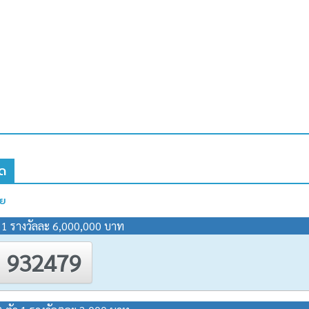
ุด
วย
ี่ 1 รางวัลละ 6,000,000 บาท
932479