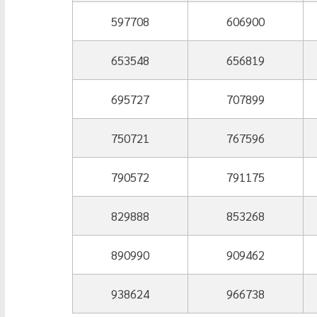
597708
606900
653548
656819
695727
707899
750721
767596
790572
791175
829888
853268
890990
909462
938624
966738