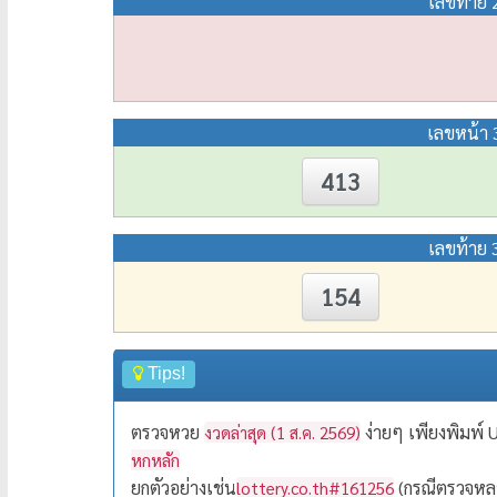
เลขท้าย 
เลขหน้า 
413
เลขท้าย 
154
Tips!
ตรวจหวย
ง่ายๆ เพียงพิมพ์ U
งวดล่าสุด (1 ส.ค. 2569)
หกหลัก
ยกตัวอย่างเช่น
(กรณีตรวจหลา
lottery.co.th#161256