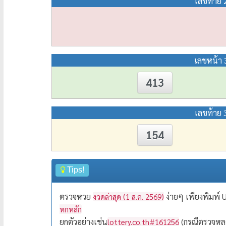
เลขท้าย 
เลขหน้า 
413
เลขท้าย 
154
Tips!
ตรวจหวย
ง่ายๆ เพียงพิมพ์ U
งวดล่าสุด (1 ส.ค. 2569)
หกหลัก
ยกตัวอย่างเช่น
(กรณีตรวจหลา
lottery.co.th#161256