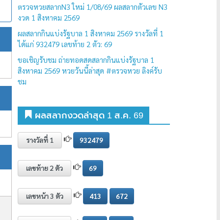
ตรวจหวยสลากN3 ใหม่ 1/08/69 ผลสลากตัวเลข N3
งวด 1 สิงหาคม 2569
ผลสลากกินแบ่งรัฐบาล 1 สิงหาคม 2569 รางวัลที่ 1
ได้แก่ 932479 เลขท้าย 2 ตัว: 69
ขอเชิญรับชม ถ่ายทอดสดสลากกินแบ่งรัฐบาล 1
สิงหาคม 2569 หวยวันนี้ล่าสุด #ตรวจหวย ลิงค์รับ
ชม
ผลสลากงวดล่าสุด 1 ส.ค. 69
รางวัลที่ 1
932479
เลขท้าย 2 ตัว
69
เลขหน้า 3 ตัว
413
672