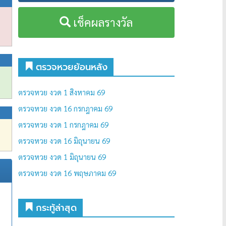
เช็คผลรางวัล
ตรวจหวยย้อนหลัง
ตรวจหวย งวด 1 สิงหาคม 69
ตรวจหวย งวด 16 กรกฎาคม 69
ตรวจหวย งวด 1 กรกฎาคม 69
ตรวจหวย งวด 16 มิถุนายน 69
ตรวจหวย งวด 1 มิถุนายน 69
ตรวจหวย งวด 16 พฤษภาคม 69
กระทู้ล่าสุด