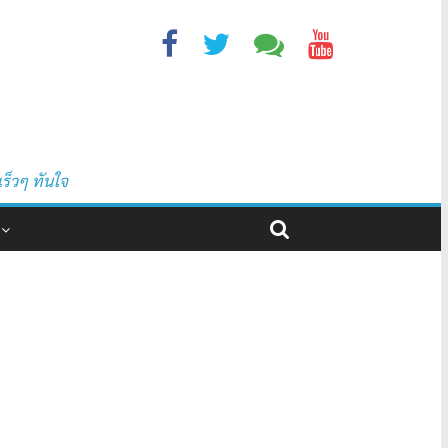
ร็วๆ ทันใจ