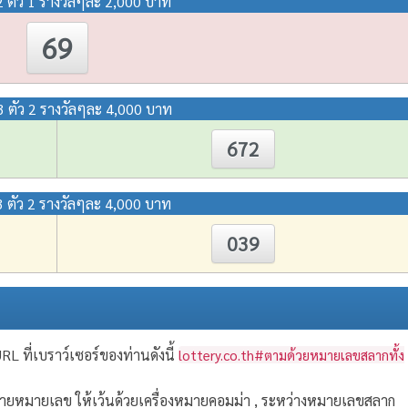
2 ตัว 1 รางวัลๆละ 2,000 บาท
69
3 ตัว 2 รางวัลๆละ 4,000 บาท
672
3 ตัว 2 รางวัลๆละ 4,000 บาท
039
RL ที่เบราว์เซอร์ของท่านดังนี้
lottery.co.th#ตามด้วยหมายเลขสลากทั้ง
ยหมายเลข ให้เว้นด้วยเครื่องหมายคอมม่า , ระหว่างหมายเลขสลาก