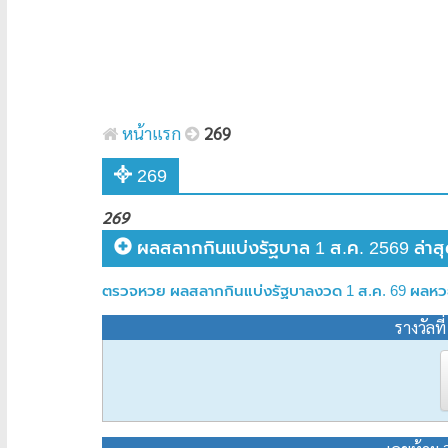
หน้าแรก
269
269
269
ผลสลากกินแบ่งรัฐบาล 1 ส.ค. 2569 ล่าส
ตรวจหวย ผลสลากกินแบ่งรัฐบาลงวด 1 ส.ค. 69 ผลห
รางวัลท