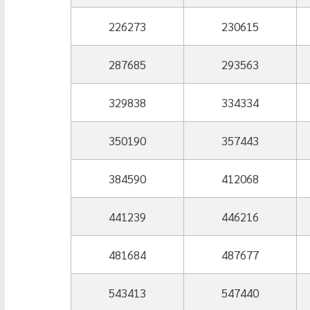
226273
230615
287685
293563
329838
334334
350190
357443
384590
412068
441239
446216
481684
487677
543413
547440