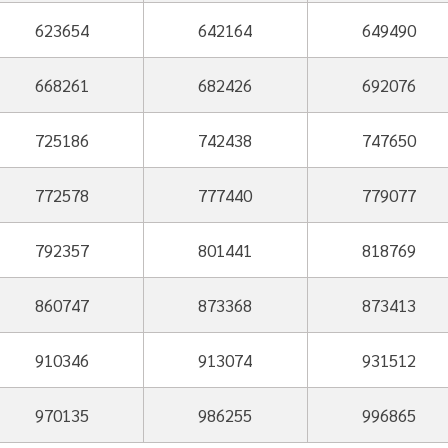
623654
642164
649490
668261
682426
692076
725186
742438
747650
772578
777440
779077
792357
801441
818769
860747
873368
873413
910346
913074
931512
970135
986255
996865