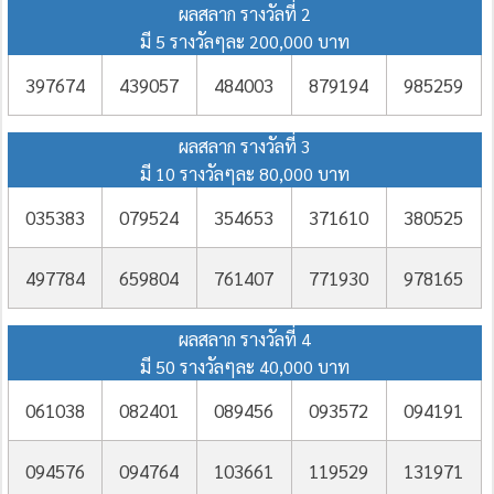
ผลสลาก รางวัลที่ 2
มี 5 รางวัลๆละ 200,000 บาท
397674
439057
484003
879194
985259
ผลสลาก รางวัลที่ 3
มี 10 รางวัลๆละ 80,000 บาท
035383
079524
354653
371610
380525
497784
659804
761407
771930
978165
ผลสลาก รางวัลที่ 4
มี 50 รางวัลๆละ 40,000 บาท
061038
082401
089456
093572
094191
094576
094764
103661
119529
131971