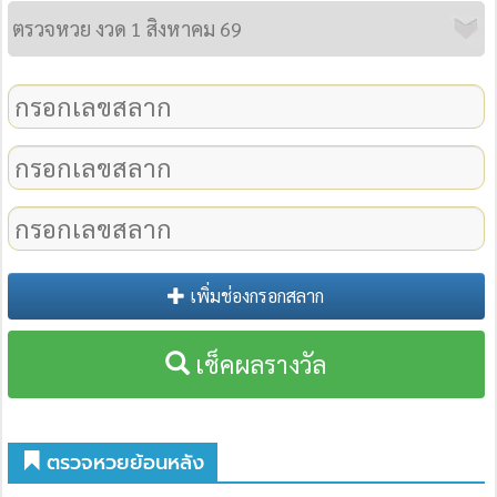
เพิ่มช่องกรอกสลาก
เช็คผลรางวัล
ตรวจหวยย้อนหลัง