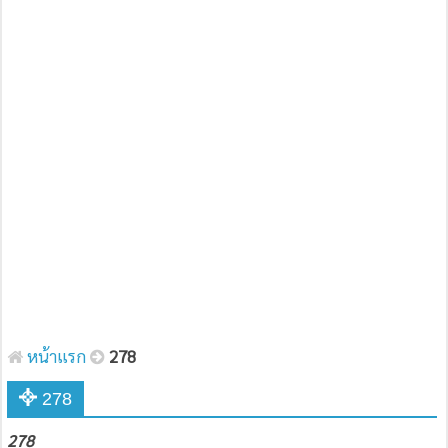
หน้าแรก
278
278
278