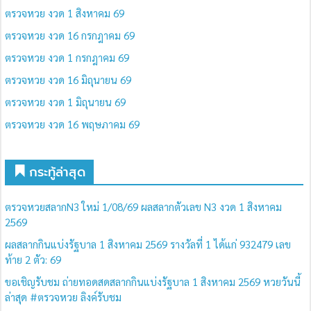
ตรวจหวย งวด 1 สิงหาคม 69
ตรวจหวย งวด 16 กรกฎาคม 69
ตรวจหวย งวด 1 กรกฎาคม 69
ตรวจหวย งวด 16 มิถุนายน 69
ตรวจหวย งวด 1 มิถุนายน 69
ตรวจหวย งวด 16 พฤษภาคม 69
กระทู้ล่าสุด
ตรวจหวยสลากN3 ใหม่ 1/08/69 ผลสลากตัวเลข N3 งวด 1 สิงหาคม
2569
ผลสลากกินแบ่งรัฐบาล 1 สิงหาคม 2569 รางวัลที่ 1 ได้แก่ 932479 เลข
ท้าย 2 ตัว: 69
ขอเชิญรับชม ถ่ายทอดสดสลากกินแบ่งรัฐบาล 1 สิงหาคม 2569 หวยวันนี้
ล่าสุด #ตรวจหวย ลิงค์รับชม