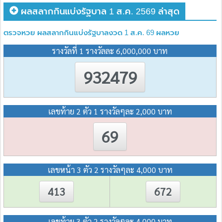
ผลสลากกินแบ่งรัฐบาล 1 ส.ค. 2569 ล่าสุด
ตรวจหวย ผลสลากกินแบ่งรัฐบาลงวด 1 ส.ค. 69 ผลหวย
รางวัลที่ 1 รางวัลละ 6,000,000 บาท
932479
เลขท้าย 2 ตัว 1 รางวัลๆละ 2,000 บาท
69
เลขหน้า 3 ตัว 2 รางวัลๆละ 4,000 บาท
413
672
เลขท้าย 3 ตัว 2 รางวัลๆละ 4,000 บาท