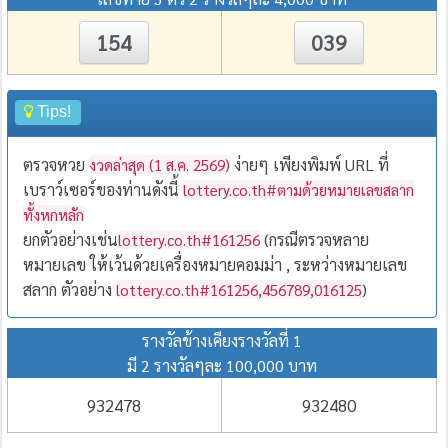
154
039
Tips!
ตรวจหวย
ง่ายๆ เพียงพิมพ์ URL ที่
งวดล่าสุด (1 ส.ค. 2569)
เบราว์เซอร์ของท่านดังนี้
lottery.co.th#ตามด้วยหมายเลขสลาก
ทั้งหกหลัก
ยกตัวอย่างเช่น
(กรณีตรวจหลาย
lottery.co.th#161256
หมายเลข ให้เว้นด้วยเครื่องหมายคอมม่า , ระหว่างหมายเลข
สลาก ตัวอย่าง
)
lottery.co.th#161256,456789,016125
รางวัลข้างเคียงรางวัลที่ 1
มี 2 รางวัลๆละ 100,000 บาท
932478
932480