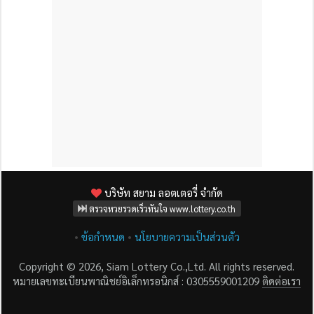
บริษัท สยาม ลอตเตอรี่ จำกัด
ตรวจหวยรวดเร็วทันใจ www.lottery.co.th
•
ข้อกำหนด
•
นโยบายความเป็นส่วนตัว
Copyright © 2026, Siam Lottery Co.,Ltd. All rights reserved.
หมายเลขทะเบียนพาณิชย์อิเล็กทรอนิกส์ : 0305559001209
ติดต่อเรา