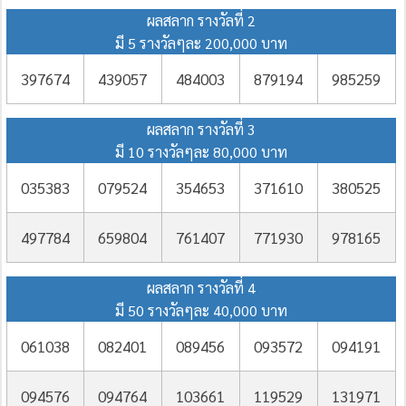
ผลสลาก รางวัลที่ 2
มี 5 รางวัลๆละ 200,000 บาท
397674
439057
484003
879194
985259
ผลสลาก รางวัลที่ 3
มี 10 รางวัลๆละ 80,000 บาท
035383
079524
354653
371610
380525
497784
659804
761407
771930
978165
ผลสลาก รางวัลที่ 4
มี 50 รางวัลๆละ 40,000 บาท
061038
082401
089456
093572
094191
094576
094764
103661
119529
131971