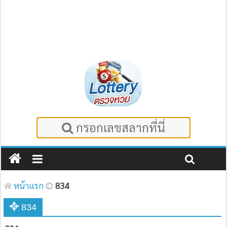
หน้าแรก
834
834