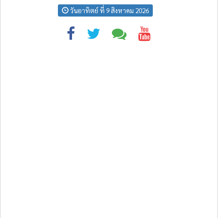
วันอาทิตย์ ที่ 9 สิงหาคม 2026