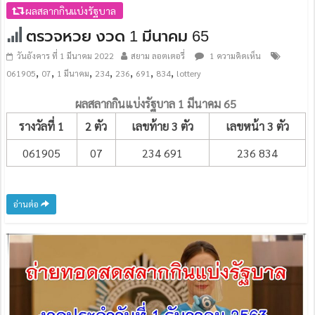
ผลสลากกินแบ่งรัฐบาล
ตรวจหวย งวด 1 มีนาคม 65
วันอังคาร ที่ 1 มีนาคม 2022
สยาม ลอตเตอรี่
1 ความคิดเห็น
,
,
,
,
,
,
,
061905
07
1 มีนาคม
234
236
691
834
lottery
ผลสลากกินแบ่งรัฐบาล 1 มีนาคม 65
รางวัลที่ 1
2 ตัว
เลขท้าย 3 ตัว
เลขหน้า 3 ตัว
061905
07
234 691
236 834
อ่านต่อ