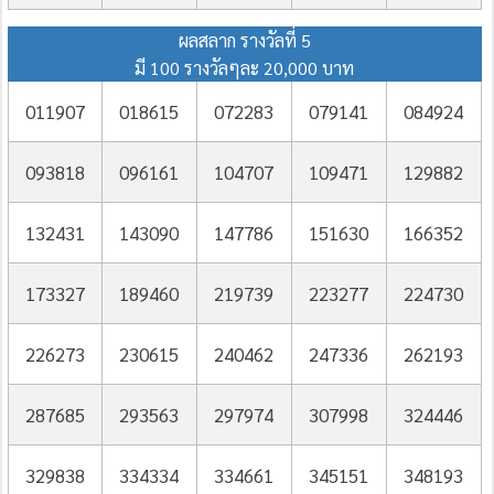
ผลสลาก รางวัลที่ 5
มี 100 รางวัลๆละ 20,000 บาท
011907
018615
072283
079141
084924
093818
096161
104707
109471
129882
132431
143090
147786
151630
166352
173327
189460
219739
223277
224730
226273
230615
240462
247336
262193
287685
293563
297974
307998
324446
329838
334334
334661
345151
348193