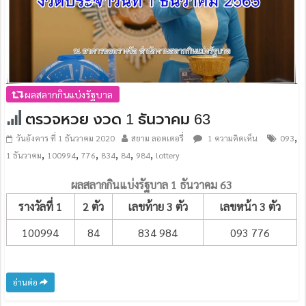
ผลสลากกินแบ่งรัฐบาล
ตรวจหวย งวด 1 ธันวาคม 63
,
วันอังคาร ที่ 1 ธันวาคม 2020
สยาม ลอตเตอรี่
1 ความคิดเห็น
093
,
,
,
,
,
,
1 ธันวาคม
100994
776
834
84
984
lottery
ผลสลากกินแบ่งรัฐบาล 1 ธันวาคม 63
รางวัลที่ 1
2 ตัว
เลขท้าย 3 ตัว
เลขหน้า 3 ตัว
100994
84
834 984
093 776
อ่านต่อ