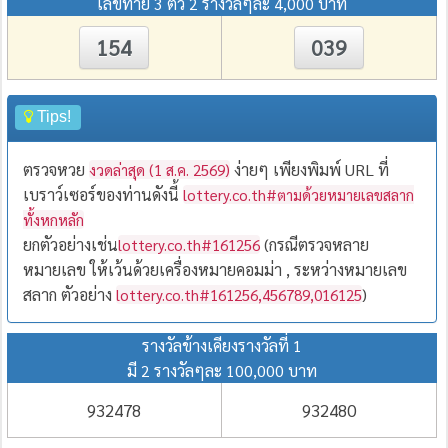
เลขท้าย 3 ตัว 2 รางวัลๆละ 4,000 บาท
154
039
Tips!
ตรวจหวย
ง่ายๆ เพียงพิมพ์ URL ที่
งวดล่าสุด (1 ส.ค. 2569)
เบราว์เซอร์ของท่านดังนี้
lottery.co.th#ตามด้วยหมายเลขสลาก
ทั้งหกหลัก
ยกตัวอย่างเช่น
(กรณีตรวจหลาย
lottery.co.th#161256
หมายเลข ให้เว้นด้วยเครื่องหมายคอมม่า , ระหว่างหมายเลข
สลาก ตัวอย่าง
)
lottery.co.th#161256,456789,016125
รางวัลข้างเคียงรางวัลที่ 1
มี 2 รางวัลๆละ 100,000 บาท
932478
932480