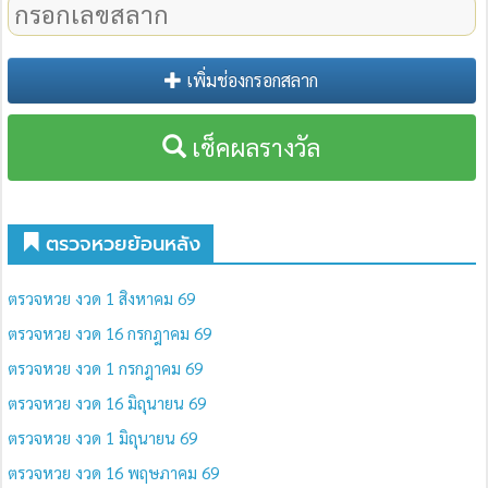
เพิ่มช่องกรอกสลาก
เช็คผลรางวัล
ตรวจหวยย้อนหลัง
ตรวจหวย งวด 1 สิงหาคม 69
ตรวจหวย งวด 16 กรกฎาคม 69
ตรวจหวย งวด 1 กรกฎาคม 69
ตรวจหวย งวด 16 มิถุนายน 69
ตรวจหวย งวด 1 มิถุนายน 69
ตรวจหวย งวด 16 พฤษภาคม 69