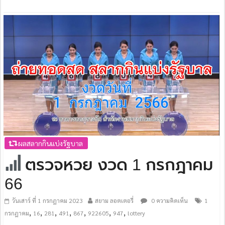
ผลสลากกินแบ่งรัฐบาล
ตรวจหวย งวด 1 กรกฎาคม
66
วันเสาร์ ที่ 1 กรกฎาคม 2023
สยาม ลอตเตอรี่
0 ความคิดเห็น
1
,
,
,
,
,
,
,
กรกฎาคม
16
281
491
867
922605
947
lottery