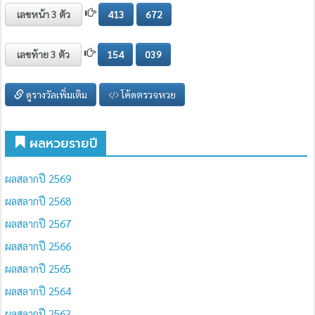
เลขหน้า 3 ตัว
413
672
เลขท้าย 3 ตัว
154
039
ดูรางวัลเพิ่มเติม
โค้ดตรวจหวย
ผลหวยรายปี
ผลสลากปี 2569
ผลสลากปี 2568
ผลสลากปี 2567
ผลสลากปี 2566
ผลสลากปี 2565
ผลสลากปี 2564
ผลสลากปี 2563