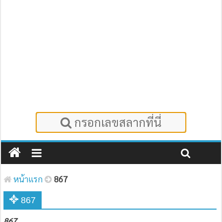
หน้าแรก
867
867
867