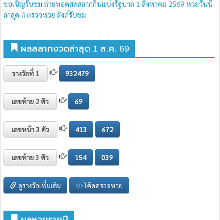
ขอเชิญรับชม ถ่ายทอดสดสลากกินแบ่งรัฐบาล 1 สิงหาคม 2569 หวยวันนี้
ล่าสุด #ตรวจหวย ลิงค์รับชม
ผลสลากงวดล่าสุด 1 ส.ค. 69
รางวัลที่ 1
932479
เลขท้าย 2 ตัว
69
เลขหน้า 3 ตัว
413
672
เลขท้าย 3 ตัว
154
039
ดูรางวัลเพิ่มเติม
โค้ดตรวจหวย
ผลหวยรายปี