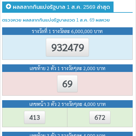
ผลสลากกินแบ่งรัฐบาล 1 ส.ค. 2569 ล่าสุด
ตรวจหวย ผลสลากกินแบ่งรัฐบาลงวด 1 ส.ค. 69 ผลหวย
รางวัลที่ 1 รางวัลละ 6,000,000 บาท
932479
เลขท้าย 2 ตัว 1 รางวัลๆละ 2,000 บาท
69
เลขหน้า 3 ตัว 2 รางวัลๆละ 4,000 บาท
413
672
เลขท้าย 3 ตัว 2 รางวัลๆละ 4,000 บาท