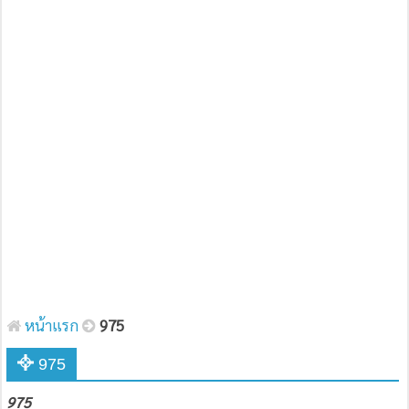
หน้าแรก
975
975
975