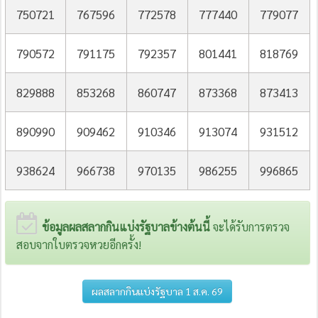
750721
767596
772578
777440
779077
790572
791175
792357
801441
818769
829888
853268
860747
873368
873413
890990
909462
910346
913074
931512
938624
966738
970135
986255
996865
ข้อมูลผลสลากกินแบ่งรัฐบาลข้างต้นนี้
จะได้รับการตรวจ
สอบจากใบตรวจหวยอีกครั้ง!
ผลสลากกินแบ่งรัฐบาล 1 ส.ค. 69