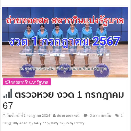
ผลสลากกินแบ่งรัฐบาล
ตรวจหวย งวด 1 กรกฎาคม
67
วันจันทร์ ที่ 1 กรกฎาคม 2024
สยาม ลอตเตอรี่
0 ความคิดเห็น
1
,
,
,
,
,
,
,
กรกฎาคม
434503
647
778
839
89
975
lottery