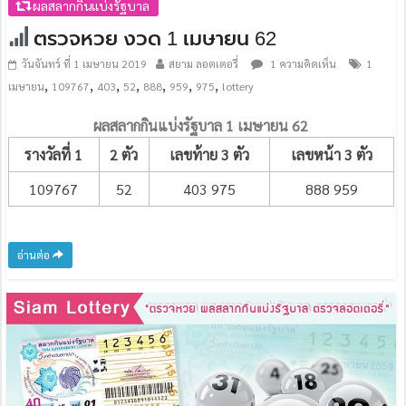
ผลสลากกินแบ่งรัฐบาล
ตรวจหวย งวด 1 เมษายน 62
วันจันทร์ ที่ 1 เมษายน 2019
สยาม ลอตเตอรี่
1 ความคิดเห็น
1
,
,
,
,
,
,
,
เมษายน
109767
403
52
888
959
975
lottery
ผลสลากกินแบ่งรัฐบาล 1 เมษายน 62
รางวัลที่ 1
2 ตัว
เลขท้าย 3 ตัว
เลขหน้า 3 ตัว
109767
52
403 975
888 959
อ่านต่อ