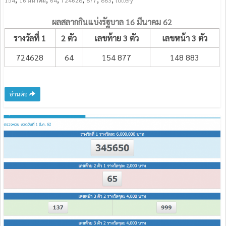
ผลสลากกินแบ่งรัฐบาล 16 มีนาคม 62
รางวัลที่ 1
2 ตัว
เลขท้าย 3 ตัว
เลขหน้า 3 ตัว
724628
64
154 877
148 883
อ่านต่อ