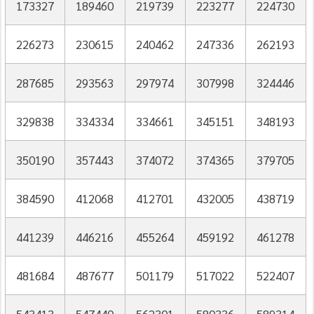
173327
189460
219739
223277
224730
226273
230615
240462
247336
262193
287685
293563
297974
307998
324446
329838
334334
334661
345151
348193
350190
357443
374072
374365
379705
384590
412068
412701
432005
438719
441239
446216
455264
459192
461278
481684
487677
501179
517022
522407