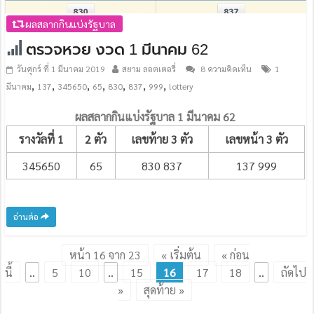
ผลสลากกินแบ่งรัฐบาล
ตรวจหวย งวด 1 มีนาคม 62
วันศุกร์ ที่ 1 มีนาคม 2019
สยาม ลอตเตอรี่
8 ความคิดเห็น
1
,
,
,
,
,
,
,
มีนาคม
137
345650
65
830
837
999
lottery
ผลสลากกินแบ่งรัฐบาล 1 มีนาคม 62
รางวัลที่ 1
2 ตัว
เลขท้าย 3 ตัว
เลขหน้า 3 ตัว
345650
65
830 837
137 999
อ่านต่อ
หน้า 16 จาก 23
« เริ่มต้น
« ก่อน
นี้
..
5
10
..
15
16
17
18
..
ถัดไป
»
สุดท้าย »