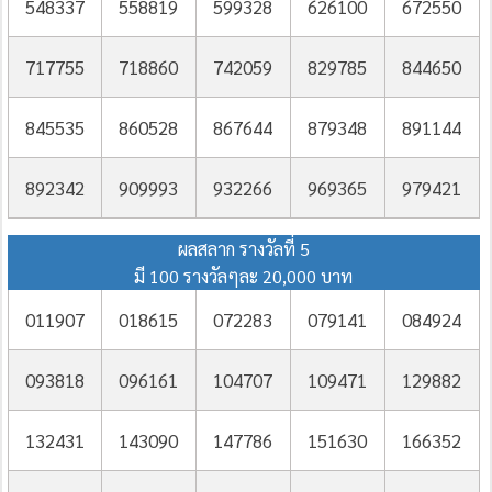
548337
558819
599328
626100
672550
717755
718860
742059
829785
844650
845535
860528
867644
879348
891144
892342
909993
932266
969365
979421
ผลสลาก รางวัลที่ 5
มี 100 รางวัลๆละ 20,000 บาท
011907
018615
072283
079141
084924
093818
096161
104707
109471
129882
132431
143090
147786
151630
166352