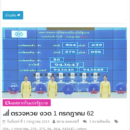
อ่านต่อ
ผลสลากกินแบ่งรัฐบาล
ตรวจหวย งวด 1 กรกฎาคม 62
วันจันทร์ ที่ 1 กรกฎาคม 2019
สยาม ลอตเตอรี่
3 ความคิดเห็น
,
,
,
,
,
,
,
006
1 กรกฎาคม
239
375
86
864
943647
lottery