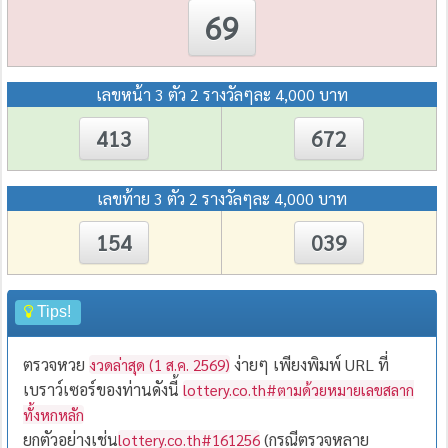
69
เลขหน้า 3 ตัว 2 รางวัลๆละ 4,000 บาท
413
672
เลขท้าย 3 ตัว 2 รางวัลๆละ 4,000 บาท
154
039
Tips!
ตรวจหวย
ง่ายๆ เพียงพิมพ์ URL ที่
งวดล่าสุด (1 ส.ค. 2569)
เบราว์เซอร์ของท่านดังนี้
lottery.co.th#ตามด้วยหมายเลขสลาก
ทั้งหกหลัก
ยกตัวอย่างเช่น
(กรณีตรวจหลาย
lottery.co.th#161256