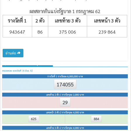
ผลสลากกินแบ่งรัฐบาล 1 กรกฎาคม 62
รางวัลที่ 1
2 ตัว
เลขท้าย 3 ตัว
เลขหน้า 3 ตัว
943647
86
375 006
239 864
อ่านต่อ