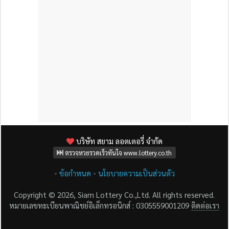
บริษัท สยาม ลอตเตอรี่ จำกัด
ตรวจหวยรวดเร็วทันใจ www.lottery.co.th
•
ข้อกำหนด
•
นโยบายความเป็นส่วนตัว
Copyright © 2026, Siam Lottery Co.,Ltd. All rights reserved.
หมายเลขทะเบียนพาณิชย์อิเล็กทรอนิกส์ : 0305559001209
ติดต่อเรา