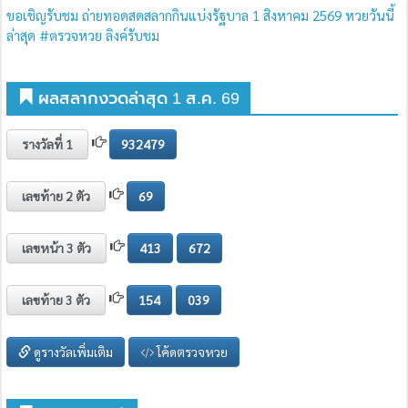
ขอเชิญรับชม ถ่ายทอดสดสลากกินแบ่งรัฐบาล 1 สิงหาคม 2569 หวยวันนี้
ล่าสุด #ตรวจหวย ลิงค์รับชม
ผลสลากงวดล่าสุด 1 ส.ค. 69
รางวัลที่ 1
932479
เลขท้าย 2 ตัว
69
เลขหน้า 3 ตัว
413
672
เลขท้าย 3 ตัว
154
039
ดูรางวัลเพิ่มเติม
โค้ดตรวจหวย