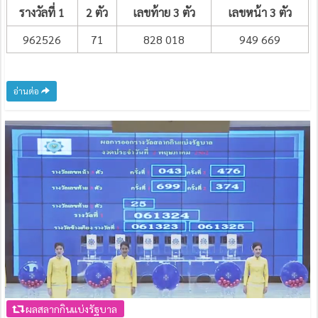
รางวัลที่ 1
2 ตัว
เลขท้าย 3 ตัว
เลขหน้า 3 ตัว
962526
71
828 018
949 669
อ่านต่อ
ผลสลากกินแบ่งรัฐบาล