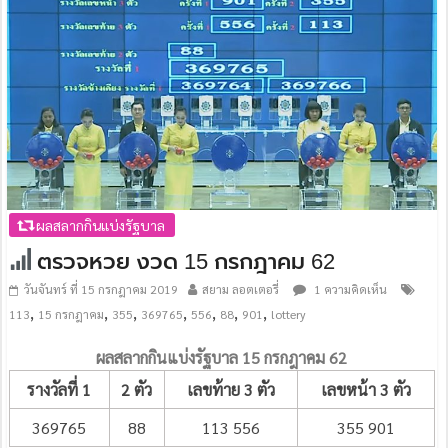
ผลสลากกินแบ่งรัฐบาล
ตรวจหวย งวด 15 กรกฎาคม 62
วันจันทร์ ที่ 15 กรกฎาคม 2019
สยาม ลอตเตอรี่
1 ความคิดเห็น
,
,
,
,
,
,
,
113
15 กรกฎาคม
355
369765
556
88
901
lottery
ผลสลากกินแบ่งรัฐบาล 15 กรกฎาคม 62
รางวัลที่ 1
2 ตัว
เลขท้าย 3 ตัว
เลขหน้า 3 ตัว
369765
88
113 556
355 901