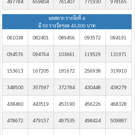
497784
659804
761407
771930
978165
ผลสลาก รางวัลที่ 4
มี 50 รางวัลๆละ 40,000 บาท
061038
082401
089456
093572
094191
094576
094764
103661
119529
131971
153613
167205
181672
256938
319910
348500
357597
372784
430448
438279
438460
443519
453190
456226
468328
478672
479157
497535
498424
509887