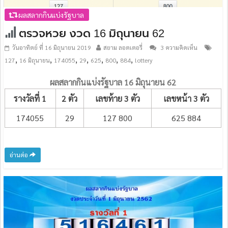
ผลสลากกินแบ่งรัฐบาล
ตรวจหวย งวด 16 มิถุนายน 62
วันอาทิตย์ ที่ 16 มิถุนายน 2019
สยาม ลอตเตอรี่
3 ความคิดเห็น
,
,
,
,
,
,
,
127
16 มิถุนายน
174055
29
625
800
884
lottery
ผลสลากกินแบ่งรัฐบาล 16 มิถุนายน 62
รางวัลที่ 1
2 ตัว
เลขท้าย 3 ตัว
เลขหน้า 3 ตัว
174055
29
127 800
625 884
อ่านต่อ