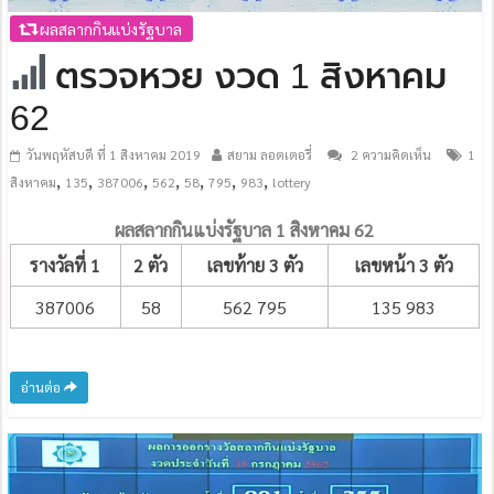
ผลสลากกินแบ่งรัฐบาล
ตรวจหวย งวด 1 สิงหาคม
62
วันพฤหัสบดี ที่ 1 สิงหาคม 2019
สยาม ลอตเตอรี่
2 ความคิดเห็น
1
,
,
,
,
,
,
,
สิงหาคม
135
387006
562
58
795
983
lottery
ผลสลากกินแบ่งรัฐบาล 1 สิงหาคม 62
รางวัลที่ 1
2 ตัว
เลขท้าย 3 ตัว
เลขหน้า 3 ตัว
387006
58
562 795
135 983
อ่านต่อ