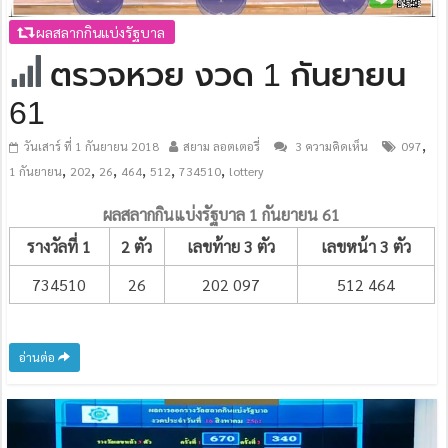
ผลสลากกินแบ่งรัฐบาล
ตรวจหวย งวด 1 กันยายน
61
,
วันเสาร์ ที่ 1 กันยายน 2018
สยาม ลอตเตอรี่
3 ความคิดเห็น
097
,
,
,
,
,
,
1 กันยายน
202
26
464
512
734510
lottery
ผลสลากกินแบ่งรัฐบาล 1 กันยายน 61
รางวัลที่ 1
2 ตัว
เลขท้าย 3 ตัว
เลขหน้า 3 ตัว
734510
26
202 097
512 464
อ่านต่อ