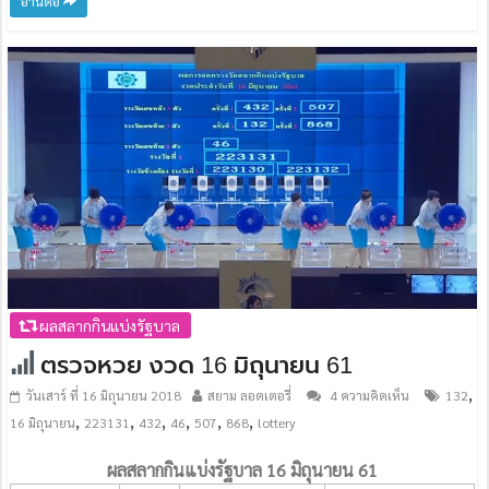
อ่านต่อ
ผลสลากกินแบ่งรัฐบาล
ตรวจหวย งวด 16 มิถุนายน 61
,
วันเสาร์ ที่ 16 มิถุนายน 2018
สยาม ลอตเตอรี่
4 ความคิดเห็น
132
,
,
,
,
,
,
16 มิถุนายน
223131
432
46
507
868
lottery
ผลสลากกินแบ่งรัฐบาล 16 มิถุนายน 61