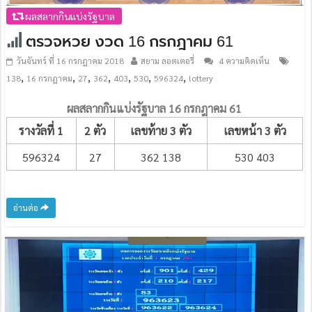
ผลสลากกินแบ่งรัฐบาล
ตรวจหวย งวด 16 กรกฎาคม 61
วันจันทร์ ที่ 16 กรกฎาคม 2018
สยาม ลอตเตอรี่
4 ความคิดเห็น
,
,
,
,
,
,
,
138
16 กรกฎาคม
27
362
403
530
596324
lottery
ผลสลากกินแบ่งรัฐบาล 16 กรกฎาคม 61
รางวัลที่ 1
2 ตัว
เลขท้าย 3 ตัว
เลขหน้า 3 ตัว
596324
27
362 138
530 403
อ่านต่อ