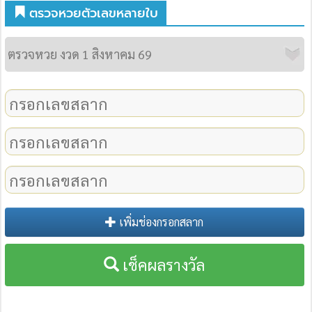
ตรวจหวยตัวเลขหลายใบ
เพิ่มช่องกรอกสลาก
เช็คผลรางวัล