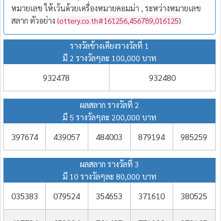
หมายเลข ให้เว้นด้วยเครื่องหมายคอมม่า , ระหว่างหมายเลข
สลาก ตัวอย่าง
)
lottery.co.th#161256,456789,016125
รางวัลข้างเคียงรางวัลที่ 1
มี 2 รางวัลๆละ 100,000 บาท
932478
932480
ผลสลาก รางวัลที่ 2
มี 5 รางวัลๆละ 200,000 บาท
397674
439057
484003
879194
985259
ผลสลาก รางวัลที่ 3
มี 10 รางวัลๆละ 80,000 บาท
035383
079524
354653
371610
380525