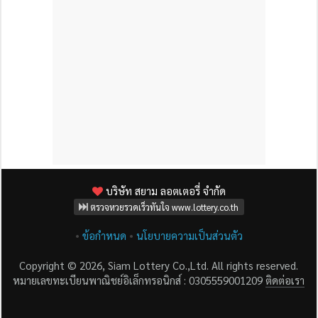
บริษัท สยาม ลอตเตอรี่ จำกัด
ตรวจหวยรวดเร็วทันใจ www.lottery.co.th
•
ข้อกำหนด
•
นโยบายความเป็นส่วนตัว
Copyright © 2026, Siam Lottery Co.,Ltd. All rights reserved.
หมายเลขทะเบียนพาณิชย์อิเล็กทรอนิกส์ : 0305559001209
ติดต่อเรา