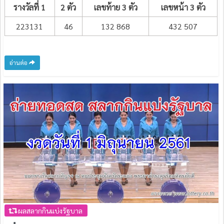
รางวัลที่ 1
2 ตัว
เลขท้าย 3 ตัว
เลขหน้า 3 ตัว
223131
46
132 868
432 507
อ่านต่อ
ผลสลากกินแบ่งรัฐบาล