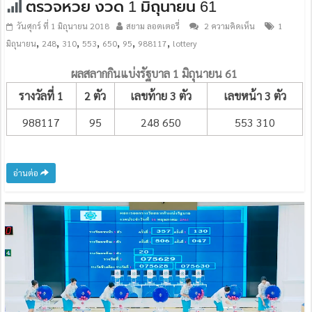
ตรวจหวย งวด 1 มิถุนายน 61
วันศุกร์ ที่ 1 มิถุนายน 2018
สยาม ลอตเตอรี่
2 ความคิดเห็น
1
,
,
,
,
,
,
,
มิถุนายน
248
310
553
650
95
988117
lottery
ผลสลากกินแบ่งรัฐบาล 1 มิถุนายน 61
รางวัลที่ 1
2 ตัว
เลขท้าย 3 ตัว
เลขหน้า 3 ตัว
988117
95
248 650
553 310
อ่านต่อ