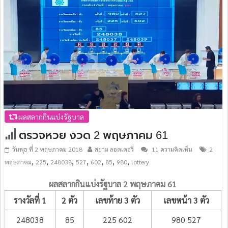
ผลสลากกินแบ่งรัฐบาล
ตรวจหวย งวด 2 พฤษภาคม 61
วันพุธ ที่ 2 พฤษภาคม 2018
สยาม ลอตเตอรี่
11 ความคิดเห็น
2
,
,
,
,
,
,
,
พฤษภาคม
225
248038
527
602
85
980
lottery
ผลสลากกินแบ่งรัฐบาล 2 พฤษภาคม 61
รางวัลที่ 1
2 ตัว
เลขท้าย 3 ตัว
เลขหน้า 3 ตัว
248038
85
225 602
980 527