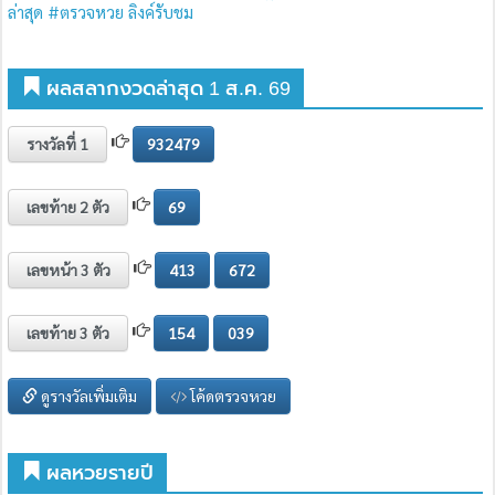
ล่าสุด #ตรวจหวย ลิงค์รับชม
ผลสลากงวดล่าสุด 1 ส.ค. 69
รางวัลที่ 1
932479
เลขท้าย 2 ตัว
69
เลขหน้า 3 ตัว
413
672
เลขท้าย 3 ตัว
154
039
ดูรางวัลเพิ่มเติม
โค้ดตรวจหวย
ผลหวยรายปี