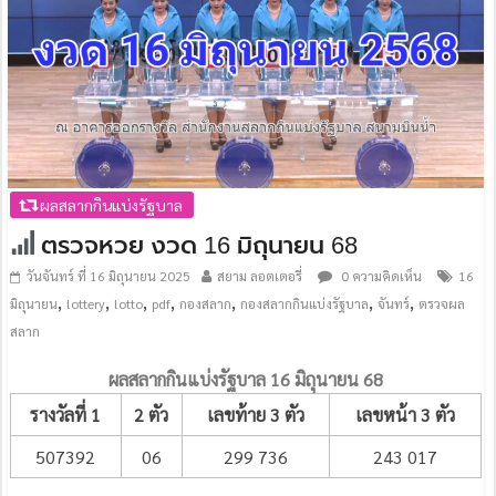
ผลสลากกินแบ่งรัฐบาล
ตรวจหวย งวด 16 มิถุนายน 68
วันจันทร์ ที่ 16 มิถุนายน 2025
สยาม ลอตเตอรี่
0 ความคิดเห็น
16
,
,
,
,
,
,
,
มิถุนายน
lottery
lotto
pdf
กองสลาก
กองสลากกินแบ่งรัฐบาล
จันทร์
ตรวจผล
สลาก
ผลสลากกินแบ่งรัฐบาล 16 มิถุนายน 68
รางวัลที่ 1
2 ตัว
เลขท้าย 3 ตัว
เลขหน้า 3 ตัว
507392
06
299 736
243 017