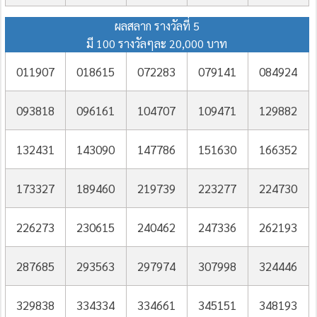
ผลสลาก รางวัลที่ 5
มี 100 รางวัลๆละ 20,000 บาท
011907
018615
072283
079141
084924
093818
096161
104707
109471
129882
132431
143090
147786
151630
166352
173327
189460
219739
223277
224730
226273
230615
240462
247336
262193
287685
293563
297974
307998
324446
329838
334334
334661
345151
348193