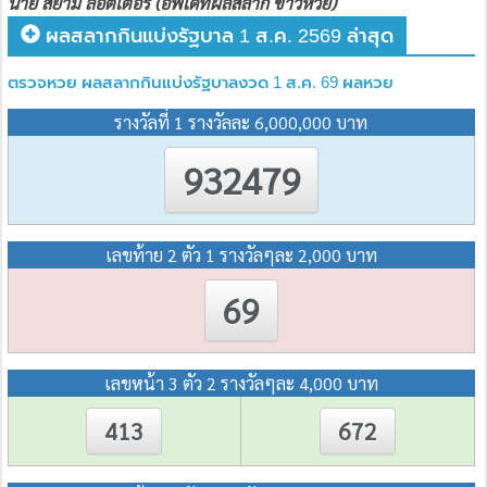
นาย สยาม ลอตเตอรี่ (อัพเดทผลสลาก ข่าวหวย)
ผลสลากกินแบ่งรัฐบาล 1 ส.ค. 2569 ล่าสุด
ตรวจหวย ผลสลากกินแบ่งรัฐบาลงวด 1 ส.ค. 69 ผลหวย
รางวัลที่ 1 รางวัลละ 6,000,000 บาท
932479
เลขท้าย 2 ตัว 1 รางวัลๆละ 2,000 บาท
69
เลขหน้า 3 ตัว 2 รางวัลๆละ 4,000 บาท
413
672