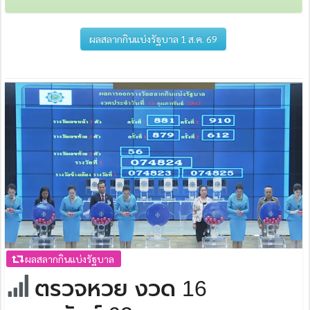
ผลสลากกินแบ่งรัฐบาล 1 ส.ค. 69
ผลสลากกินแบ่งรัฐบาล
ตรวจหวย งวด 16