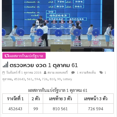
ผลสลากกินแบ่งรัฐบาล
ตรวจหวย งวด 1 ตุลาคม 61
วันจันทร์ ที่ 1 ตุลาคม 2018
สยาม ลอตเตอรี่
1 ความคิดเห็น
1
,
,
,
,
,
,
,
ตุลาคม
452643
561
594
726
810
99
lottery
ผลสลากกินแบ่งรัฐบาล 1 ตุลาคม 61
รางวัลที่ 1
2 ตัว
เลขท้าย 3 ตัว
เลขหน้า 3 ตัว
452643
99
810 561
726 594