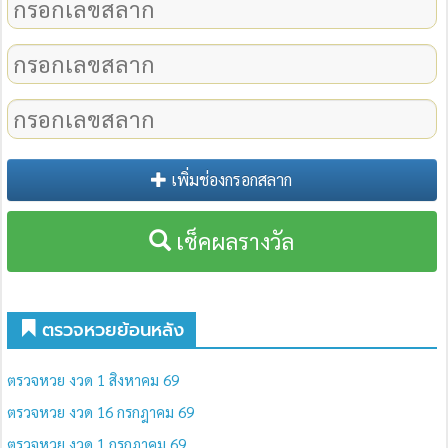
เพิ่มช่องกรอกสลาก
เช็คผลรางวัล
ตรวจหวยย้อนหลัง
ตรวจหวย งวด 1 สิงหาคม 69
ตรวจหวย งวด 16 กรกฎาคม 69
ตรวจหวย งวด 1 กรกฎาคม 69