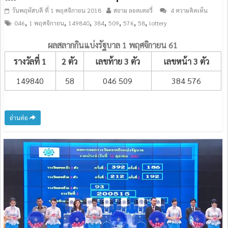
วันพฤหัสบดี ที่ 1 พฤศจิกายน 2018
สยาม ลอตเตอรี่
4 ความคิดเห็น
,
,
,
,
,
,
,
046
1 พฤศจิกายน
149840
384
509
576
58
lottery
ผลสลากกินแบ่งรัฐบาล 1 พฤศจิกายน 61
รางวัลที่ 1
2 ตัว
เลขท้าย 3 ตัว
เลขหน้า 3 ตัว
149840
58
046 509
384 576
อ่านต่อ