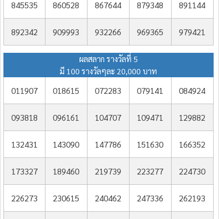
845535
860528
867644
879348
891144
892342
909993
932266
969365
979421
ผลสลาก รางวัลที่ 5
มี 100 รางวัลๆละ 20,000 บาท
011907
018615
072283
079141
084924
093818
096161
104707
109471
129882
132431
143090
147786
151630
166352
173327
189460
219739
223277
224730
226273
230615
240462
247336
262193