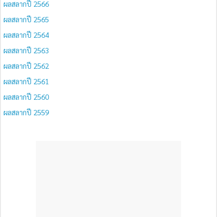
ผลสลากปี 2566
ผลสลากปี 2565
ผลสลากปี 2564
ผลสลากปี 2563
ผลสลากปี 2562
ผลสลากปี 2561
ผลสลากปี 2560
ผลสลากปี 2559