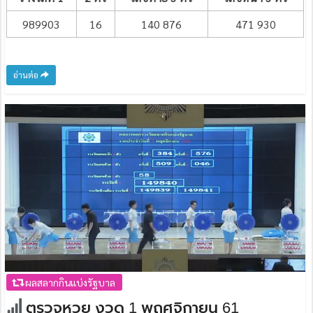
989903
16
140 876
471 930
อ่านต่อ
ผลสลากกินแบ่งรัฐบาล
ตรวจหวย งวด 1 พฤศจิกายน 61