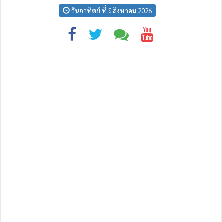
วันอาทิตย์ ที่ 9 สิงหาคม 2026