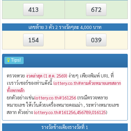
413
672
เลขท้าย 3 ตัว 2 รางวัลๆละ 4,000 บาท
154
039
Tips!
ตรวจหวย
ง่ายๆ เพียงพิมพ์ URL ที่
งวดล่าสุด (1 ส.ค. 2569)
เบราว์เซอร์ของท่านดังนี้
lottery.co.th#ตามด้วยหมายเลขสลาก
ทั้งหกหลัก
ยกตัวอย่างเช่น
(กรณีตรวจหลาย
lottery.co.th#161256
หมายเลข ให้เว้นด้วยเครื่องหมายคอมม่า , ระหว่างหมายเลข
สลาก ตัวอย่าง
)
lottery.co.th#161256,456789,016125
รางวัลข้างเคียงรางวัลที่ 1