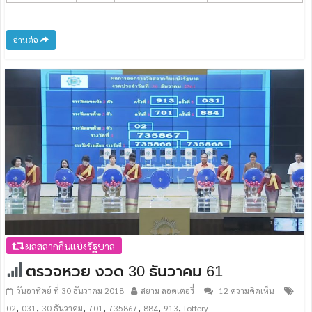
อ่านต่อ
ผลสลากกินแบ่งรัฐบาล
ตรวจหวย งวด 30 ธันวาคม 61
วันอาทิตย์ ที่ 30 ธันวาคม 2018
สยาม ลอตเตอรี่
12 ความคิดเห็น
,
,
,
,
,
,
,
02
031
30 ธันวาคม
701
735867
884
913
lottery