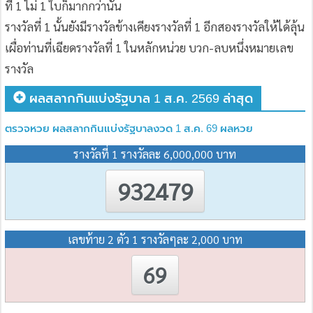
ที่ 1 ไม่ 1 ใบก็มากกว่านั้น
รางวัลที่ 1 นั้นยังมีรางวัลข้างเคียงรางวัลที่ 1 อีกสองรางวัลให้ได้ลุ้น
เผื่อท่านที่เฉียดรางวัลที่ 1 ในหลักหน่วย บวก-ลบหนึ่งหมายเลข
รางวัล
ผลสลากกินแบ่งรัฐบาล 1 ส.ค. 2569 ล่าสุด
ตรวจหวย ผลสลากกินแบ่งรัฐบาลงวด 1 ส.ค. 69 ผลหวย
รางวัลที่ 1 รางวัลละ 6,000,000 บาท
932479
เลขท้าย 2 ตัว 1 รางวัลๆละ 2,000 บาท
69