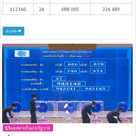
112360
26
688 005
226 489
อ่านต่อ
ผลสลากกินแบ่งรัฐบาล