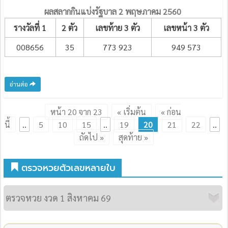
ผลสลากกินแบ่งรัฐบาล 2 พฤษภาคม 2560
รางวัลที่ 1
2 ตัว
เลขท้าย 3 ตัว
เลขหน้า 3 ตัว
008656
35
773 923
949 573
อ่านต่อ
หน้า 20 จาก 23
« เริ่มต้น
« ก่อน
นี้
..
5
10
15
..
19
20
21
22
..
ถัดไป »
สุดท้าย »
ตรวจหวยตัวเลขหลายใบ