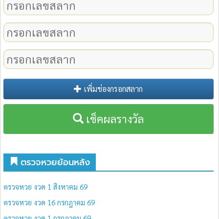
เพิ่มช่องกรอกสลาก
เช็คผลรางวัล
ตรวจหวยย้อนหลัง
ตรวจหวย งวด 1 สิงหาคม 69
ตรวจหวย งวด 16 กรกฎาคม 69
ตรวจหวย งวด 1 กรกฎาคม 69