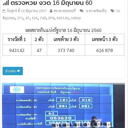
ตรวจหวย งวด 16 มิถุนายน 60
วันศุกร์ ที่ 16 มิถุนายน 2017
สยาม ลอตเตอรี่
4 ความคิดเห็น
16
,
,
,
,
,
,
,
มิถุนายน
373
47
626
740
878
943142
lottery
ผลสลากกินแบ่งรัฐบาล 16 มิถุนายน 2560
รางวัลที่ 1
2 ตัว
เลขท้าย 3 ตัว
เลขหน้า 3 ตัว
943142
47
373 740
626 878
อ่านต่อ