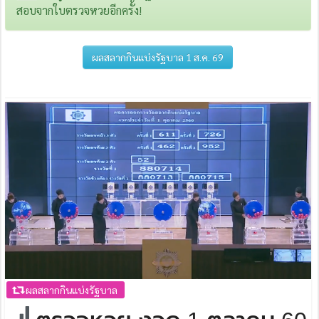
สอบจากใบตรวจหวยอีกครั้ง!
ผลสลากกินแบ่งรัฐบาล 1 ส.ค. 69
ผลสลากกินแบ่งรัฐบาล