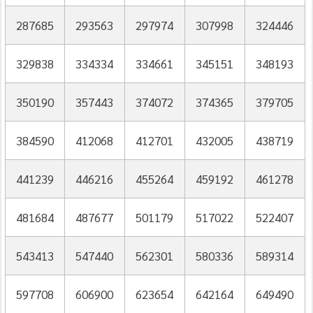
287685
293563
297974
307998
324446
329838
334334
334661
345151
348193
350190
357443
374072
374365
379705
384590
412068
412701
432005
438719
441239
446216
455264
459192
461278
481684
487677
501179
517022
522407
543413
547440
562301
580336
589314
597708
606900
623654
642164
649490