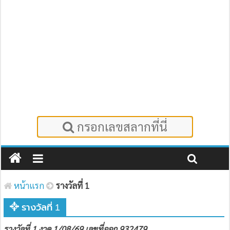
หน้าแรก
รางวัลที่ 1
รางวัลที่ 1
รางวัลที่ 1 งวด 1/08/69 เลขที่ออก 932479