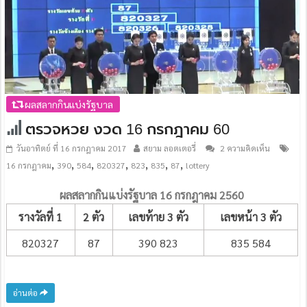
ผลสลากกินแบ่งรัฐบาล
ตรวจหวย งวด 16 กรกฎาคม 60
วันอาทิตย์ ที่ 16 กรกฎาคม 2017
สยาม ลอตเตอรี่
2 ความคิดเห็น
,
,
,
,
,
,
,
16 กรกฎาคม
390
584
820327
823
835
87
lottery
ผลสลากกินแบ่งรัฐบาล 16 กรกฎาคม 2560
รางวัลที่ 1
2 ตัว
เลขท้าย 3 ตัว
เลขหน้า 3 ตัว
820327
87
390 823
835 584
อ่านต่อ