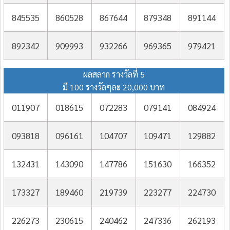
845535
860528
867644
879348
891144
892342
909993
932266
969365
979421
ผลสลาก รางวัลที่ 5
มี 100 รางวัลๆละ 20,000 บาท
011907
018615
072283
079141
084924
093818
096161
104707
109471
129882
132431
143090
147786
151630
166352
173327
189460
219739
223277
224730
226273
230615
240462
247336
262193