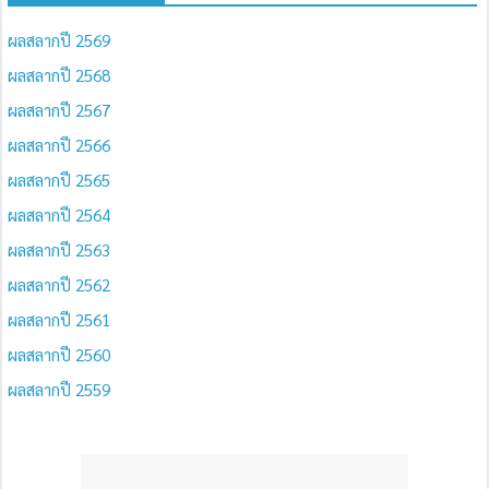
ผลสลากปี 2569
ผลสลากปี 2568
ผลสลากปี 2567
ผลสลากปี 2566
ผลสลากปี 2565
ผลสลากปี 2564
ผลสลากปี 2563
ผลสลากปี 2562
ผลสลากปี 2561
ผลสลากปี 2560
ผลสลากปี 2559