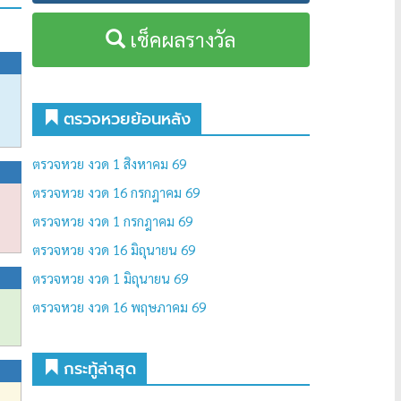
เช็คผลรางวัล
ตรวจหวยย้อนหลัง
ตรวจหวย งวด 1 สิงหาคม 69
ตรวจหวย งวด 16 กรกฎาคม 69
ตรวจหวย งวด 1 กรกฎาคม 69
ตรวจหวย งวด 16 มิถุนายน 69
ตรวจหวย งวด 1 มิถุนายน 69
ตรวจหวย งวด 16 พฤษภาคม 69
กระทู้ล่าสุด