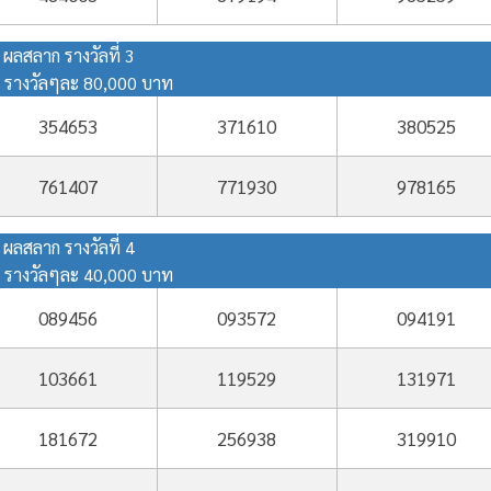
ผลสลาก รางวัลที่ 3
0 รางวัลๆละ 80,000 บาท
354653
371610
380525
761407
771930
978165
ผลสลาก รางวัลที่ 4
0 รางวัลๆละ 40,000 บาท
089456
093572
094191
103661
119529
131971
181672
256938
319910