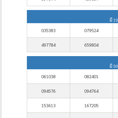
มี 1
035383
079524
497784
659804
มี 5
061038
082401
094576
094764
153613
167205