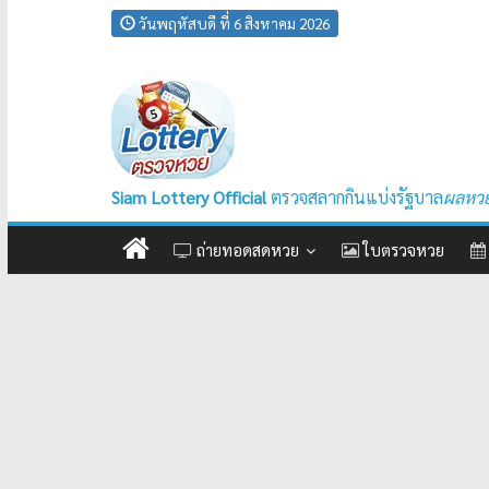
วันพฤหัสบดี ที่ 6 สิงหาคม 2026
Siam Lottery Official
ตรวจสลากกินแบ่งรัฐบาล
ผลหวย
ถ่ายทอดสดหวย
ใบตรวจหวย