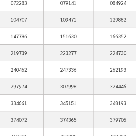
072283
079141
084924
104707
109471
129882
147786
151630
166352
219739
223277
224730
240462
247336
262193
297974
307998
324446
334661
345151
348193
374072
374365
379705