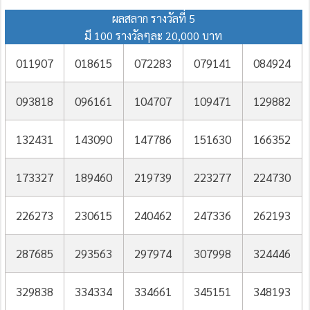
ผลสลาก รางวัลที่ 5
มี 100 รางวัลๆละ 20,000 บาท
011907
018615
072283
079141
084924
093818
096161
104707
109471
129882
132431
143090
147786
151630
166352
173327
189460
219739
223277
224730
226273
230615
240462
247336
262193
287685
293563
297974
307998
324446
329838
334334
334661
345151
348193