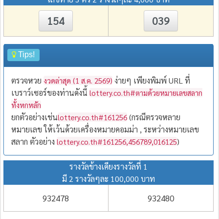
154
039
Tips!
ตรวจหวย
ง่ายๆ เพียงพิมพ์ URL ที่
งวดล่าสุด (1 ส.ค. 2569)
เบราว์เซอร์ของท่านดังนี้
lottery.co.th#ตามด้วยหมายเลขสลาก
ทั้งหกหลัก
ยกตัวอย่างเช่น
(กรณีตรวจหลาย
lottery.co.th#161256
หมายเลข ให้เว้นด้วยเครื่องหมายคอมม่า , ระหว่างหมายเลข
สลาก ตัวอย่าง
)
lottery.co.th#161256,456789,016125
รางวัลข้างเคียงรางวัลที่ 1
มี 2 รางวัลๆละ 100,000 บาท
932478
932480