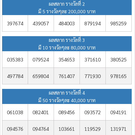
ผลสลาก รางวัลที่ 2
มี 5 รางวัลๆละ 200,000 บาท
397674
439057
484003
879194
985259
ผลสลาก รางวัลที่ 3
มี 10 รางวัลๆละ 80,000 บาท
035383
079524
354653
371610
380525
497784
659804
761407
771930
978165
ผลสลาก รางวัลที่ 4
มี 50 รางวัลๆละ 40,000 บาท
061038
082401
089456
093572
094191
094576
094764
103661
119529
131971