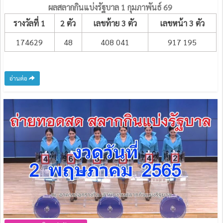
ผลสลากกินแบ่งรัฐบาล 1 กุมภาพันธ์ 69
รางวัลที่ 1
2 ตัว
เลขท้าย 3 ตัว
เลขหน้า 3 ตัว
174629
48
408 041
917 195
อ่านต่อ