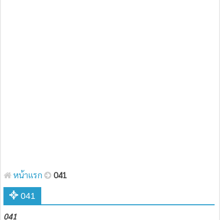
หน้าแรก
041
041
041