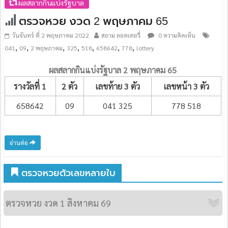
ผลสลากกินแบ่งรัฐบาล
ตรวจหวย งวด 2 พฤษภาคม 65
วันจันทร์ ที่ 2 พฤษภาคม 2022
สยาม ลอตเตอรี่
0 ความคิดเห็น
,
,
,
,
,
,
,
041
09
2 พฤษภาคม
325
518
658642
778
lottery
ผลสลากกินแบ่งรัฐบาล 2 พฤษภาคม 65
รางวัลที่ 1
2 ตัว
เลขท้าย 3 ตัว
เลขหน้า 3 ตัว
658642
09
041 325
778 518
อ่านต่อ
ตรวจหวยตัวเลขหลายใบ