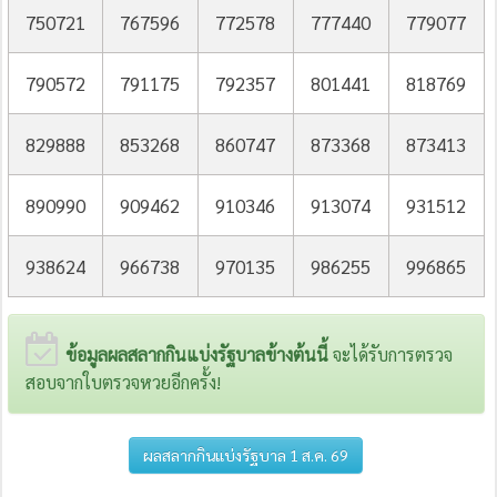
750721
767596
772578
777440
779077
790572
791175
792357
801441
818769
829888
853268
860747
873368
873413
890990
909462
910346
913074
931512
938624
966738
970135
986255
996865
ข้อมูลผลสลากกินแบ่งรัฐบาลข้างต้นนี้
จะได้รับการตรวจ
สอบจากใบตรวจหวยอีกครั้ง!
ผลสลากกินแบ่งรัฐบาล 1 ส.ค. 69