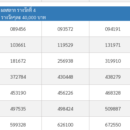
ผลสลาก รางวัลที่ 4
0 รางวัลๆละ 40,000 บาท
089456
093572
094191
103661
119529
131971
181672
256938
319910
372784
430448
438279
453190
456226
468328
497535
498424
509887
599328
626100
672550