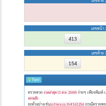
เลขท้าย 
เลขหน้า 
413
เลขท้าย 
154
Tips!
ตรวจหวย
ง่ายๆ เพียงพิมพ์ U
งวดล่าสุด (1 ส.ค. 2569)
หกหลัก
ยกตัวอย่างเช่น
(กรณีตรวจหลา
lottery.co.th#161256