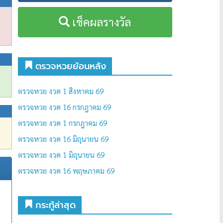
เช็คผลรางวัล
ตรวจหวยย้อนหลัง
ตรวจหวย งวด 1 สิงหาคม 69
ตรวจหวย งวด 16 กรกฎาคม 69
ตรวจหวย งวด 1 กรกฎาคม 69
ตรวจหวย งวด 16 มิถุนายน 69
ตรวจหวย งวด 1 มิถุนายน 69
ตรวจหวย งวด 16 พฤษภาคม 69
กระทู้ล่าสุด