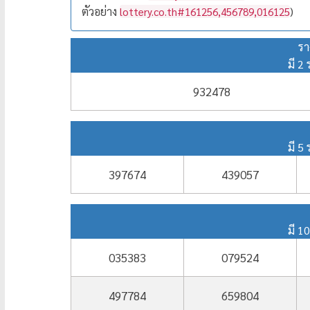
ตัวอย่าง
)
lottery.co.th#161256,456789,016125
รา
มี 2
932478
มี 5
397674
439057
มี 1
035383
079524
497784
659804