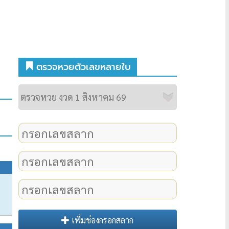
ตรวจหวยตัวเลขหลายใบ
เพิ่มช่องกรอกสลาก