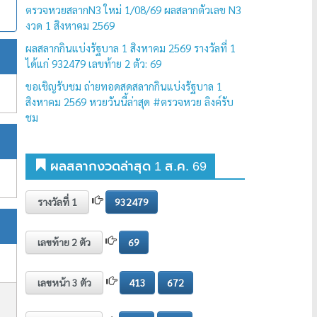
ตรวจหวยสลากN3 ใหม่ 1/08/69 ผลสลากตัวเลข N3
งวด 1 สิงหาคม 2569
ผลสลากกินแบ่งรัฐบาล 1 สิงหาคม 2569 รางวัลที่ 1
ได้แก่ 932479 เลขท้าย 2 ตัว: 69
ขอเชิญรับชม ถ่ายทอดสดสลากกินแบ่งรัฐบาล 1
สิงหาคม 2569 หวยวันนี้ล่าสุด #ตรวจหวย ลิงค์รับ
ชม
ผลสลากงวดล่าสุด 1 ส.ค. 69
รางวัลที่ 1
932479
เลขท้าย 2 ตัว
69
เลขหน้า 3 ตัว
413
672