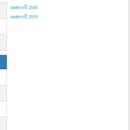
ผลสลากปี 2560
ผลสลากปี 2559