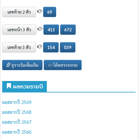
เลขท้าย 2 ตัว
69
เลขหน้า 3 ตัว
413
672
เลขท้าย 3 ตัว
154
039
ดูรางวัลเพิ่มเติม
โค้ดตรวจหวย
ผลหวยรายปี
ผลสลากปี 2569
ผลสลากปี 2568
ผลสลากปี 2567
ผลสลากปี 2566