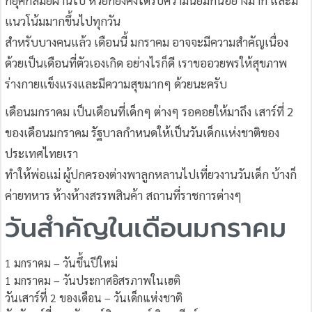
แนวโน้มมากขึ้นไปทุกวัน
สำหรับบางคนแล้ว เดือนนี้ มกราคม อาจจะมีความสำคัญเนื่อง
ด้วยเป็นเดือนที่ตัวเองเกิด อย่างไรก็ดี เราขออวยพรให้สุขภาพ
ร่างกายแข็งแรงและมีความสุขมากๆ ด้วยนะครับ
เดือนมกราคม เป็นเดือนที่เด็กๆ ต่างๆ รอคอยให้มาถึง เสาร์ที่ 2
ของเดือนมกราคม รัฐบาลกำหนดให้เป็นวันเด็กแห่งชาติของ
ประเทศไทยเรา
ทำให้พ่อแม่ ผู้ปกครองต่างพาลูกหลานไปเที่ยวงานวันเด็ก บ้างก็
ค่ายทหาร ห้างห้างสรรพสินค้า สถานที่ราชการต่างๆ
วันสำคัญในเดือนมกราคม
1 มกราคม – วันขึ้นปีใหม่
1 มกราคม – วันประกาศอิสรภาพในเฮติ
วันเสาร์ที่ 2 ของเดือน – วันเด็กแห่งชาติ