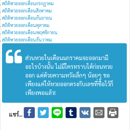
สถิติหวยออกเดือนกรกฎาคม
สถิติหวยออกเดือนสิงหาคม
สถิติหวยออกเดือนกันยายน
สถิติหวยออกเดือนตุลาคม
สถิติหวยออกเดือนพฤศจิกายน
สถิติหวยออกเดือนธันวาคม
ส่วนหวยในเดือนมกราคมจะออกมามี
อะไรบ้างนั้น ไม่มีใครทราบได้ก่อนหวย
ออก แต่ด้วยความหวังเล็กๆ น้อยๆ ขอ
เพียงแค่ให้หวยออกตรงกับเลขที่ซื้อไว้ก็
เพียงพอแล้ว!
แชร์...