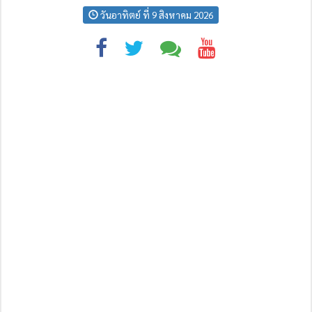
วันอาทิตย์ ที่ 9 สิงหาคม 2026