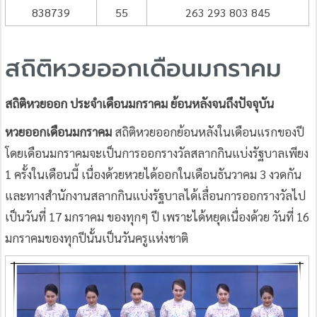
838739
55
263 293 803 845
สถิติหวยออกเดือนมกราคม
สถิติหวยออก ประจำเดือนมกราคม ย้อนหลังจนถึงปัจจุบัน
หวยออกเดือนมกราคม
สถิติหวยออกย้อนหลังในเดือนแรกของปี
โดยเดือนมกราคมจะเป็นการออกรางวัลสลากกินแบ่งรัฐบาลเพียง
1 ครั้งในเดือนนี้ เนื่องด้วยหวยได้ออกในเดือนธันวาคม 3 งวดกัน
และทางสำนักงานสลากกินแบ่งรัฐบาลได้เลื่อนการออกรางวัลไป
เป็นวันที่ 17 มกราคม ของทุกๆ ปี เพราะได้หยุดเนื่องด้วย วันที่ 16
มกราคมของทุกปีนั้นเป็นวันครูแห่งชาติ