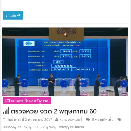
อ่านต่อ
ผลสลากกินแบ่งรัฐบาล
ตรวจหวย งวด 2 พฤษภาคม 60
วันอังคาร ที่ 2 พฤษภาคม 2017
สยาม ลอตเตอรี่
5 ความคิดเห็น
,
,
,
,
,
,
,
008656
35
573
773
923
949
lottery
กองสลาก