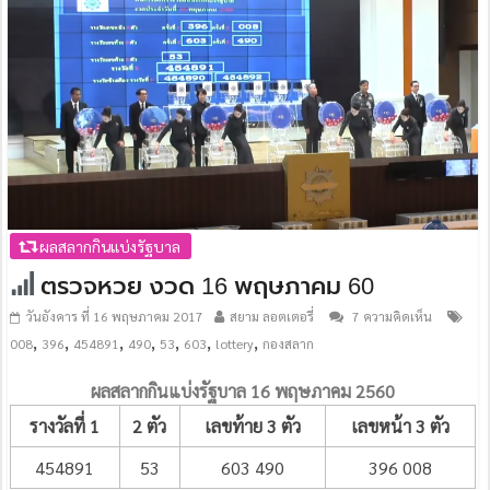
ผลสลากกินแบ่งรัฐบาล
ตรวจหวย งวด 16 พฤษภาคม 60
วันอังคาร ที่ 16 พฤษภาคม 2017
สยาม ลอตเตอรี่
7 ความคิดเห็น
,
,
,
,
,
,
,
008
396
454891
490
53
603
lottery
กองสลาก
ผลสลากกินแบ่งรัฐบาล 16 พฤษภาคม 2560
รางวัลที่ 1
2 ตัว
เลขท้าย 3 ตัว
เลขหน้า 3 ตัว
454891
53
603 490
396 008