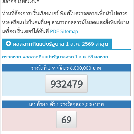
สลากฯ ไปขึ้นเงิน*
ท่านที่ต้องการปริ้นเรียงเบอร์ พิมพ์ใบตรวจสลากเพื่อนำไปตรวจ
หวยหรือแบ่งปันคนอื่นๆ สามารถกดดาวน์โหลดและสั่งพิมพ์ผ่าน
เครื่องปริ้นเตอร์ได้ทันที
PDF Sitemap
ผลสลากกินแบ่งรัฐบาล 1 ส.ค. 2569 ล่าสุด
ตรวจหวย ผลสลากกินแบ่งรัฐบาลงวด 1 ส.ค. 69 ผลหวย
รางวัลที่ 1 รางวัลละ 6,000,000 บาท
932479
เลขท้าย 2 ตัว 1 รางวัลๆละ 2,000 บาท
69