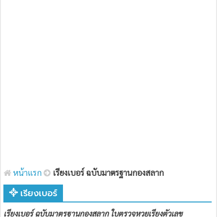
หน้าแรก
เรียงเบอร์ ฉบับมาตรฐานกองสลาก
เรียงเบอร์
เรียงเบอร์ ฉบับมาตรฐานกองสลาก ใบตรวจหวยเรียงตัวเลข