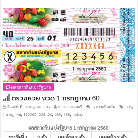
ผลสลากกินแบ่งรัฐบาล
ตรวจหวย งวด 1 กรกฎาคม 60
,
วันเสาร์ ที่ 1 กรกฎาคม 2017
สยาม ลอตเตอรี่
3 ความคิดเห็น
005
,
,
,
,
,
,
1 กรกฎาคม
112360
226
26
489
688
lottery
ผลสลากกินแบ่งรัฐบาล 1 กรกฎาคม 2560
รางวัลที่ 1
2 ตัว
เลขท้าย 3 ตัว
เลขหน้า 3 ตัว