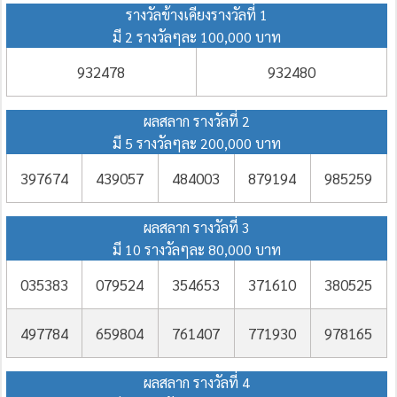
รางวัลข้างเคียงรางวัลที่ 1
มี 2 รางวัลๆละ 100,000 บาท
932478
932480
ผลสลาก รางวัลที่ 2
มี 5 รางวัลๆละ 200,000 บาท
397674
439057
484003
879194
985259
ผลสลาก รางวัลที่ 3
มี 10 รางวัลๆละ 80,000 บาท
035383
079524
354653
371610
380525
497784
659804
761407
771930
978165
ผลสลาก รางวัลที่ 4