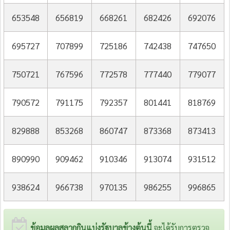
653548
656819
668261
682426
692076
695727
707899
725186
742438
747650
750721
767596
772578
777440
779077
790572
791175
792357
801441
818769
829888
853268
860747
873368
873413
890990
909462
910346
913074
931512
938624
966738
970135
986255
996865
ข้อมูลผลสลากกินแบ่งรัฐบาลข้างต้นนี้
จะได้รับการตรวจ