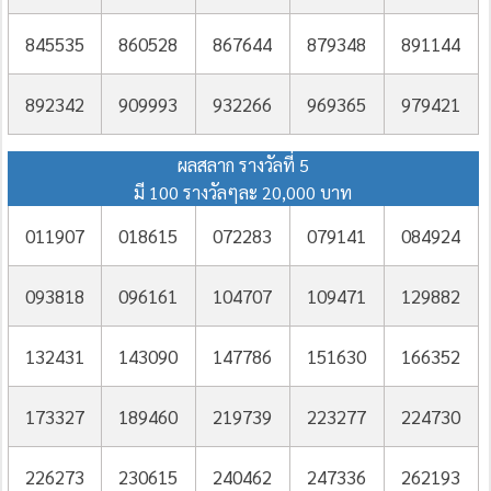
845535
860528
867644
879348
891144
892342
909993
932266
969365
979421
ผลสลาก รางวัลที่ 5
มี 100 รางวัลๆละ 20,000 บาท
011907
018615
072283
079141
084924
093818
096161
104707
109471
129882
132431
143090
147786
151630
166352
173327
189460
219739
223277
224730
226273
230615
240462
247336
262193