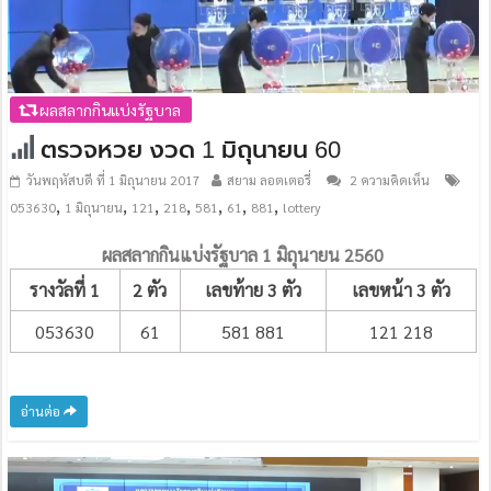
ผลสลากกินแบ่งรัฐบาล
ตรวจหวย งวด 1 มิถุนายน 60
วันพฤหัสบดี ที่ 1 มิถุนายน 2017
สยาม ลอตเตอรี่
2 ความคิดเห็น
,
,
,
,
,
,
,
053630
1 มิถุนายน
121
218
581
61
881
lottery
ผลสลากกินแบ่งรัฐบาล 1 มิถุนายน 2560
รางวัลที่ 1
2 ตัว
เลขท้าย 3 ตัว
เลขหน้า 3 ตัว
053630
61
581 881
121 218
อ่านต่อ