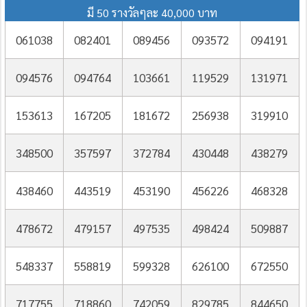
มี 50 รางวัลๆละ 40,000 บาท
061038
082401
089456
093572
094191
094576
094764
103661
119529
131971
153613
167205
181672
256938
319910
348500
357597
372784
430448
438279
438460
443519
453190
456226
468328
478672
479157
497535
498424
509887
548337
558819
599328
626100
672550
717755
718860
742059
829785
844650