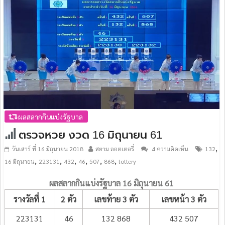
ผลสลากกินแบ่งรัฐบาล
ตรวจหวย งวด 16 มิถุนายน 61
,
วันเสาร์ ที่ 16 มิถุนายน 2018
สยาม ลอตเตอรี่
4 ความคิดเห็น
132
,
,
,
,
,
,
16 มิถุนายน
223131
432
46
507
868
lottery
ผลสลากกินแบ่งรัฐบาล 16 มิถุนายน 61
รางวัลที่ 1
2 ตัว
เลขท้าย 3 ตัว
เลขหน้า 3 ตัว
223131
46
132 868
432 507