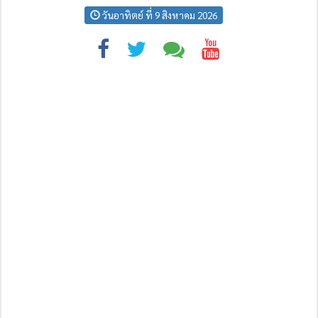
วันอาทิตย์ ที่ 9 สิงหาคม 2026