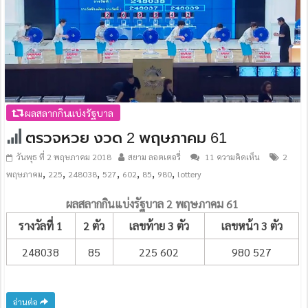
ผลสลากกินแบ่งรัฐบาล
ตรวจหวย งวด 2 พฤษภาคม 61
วันพุธ ที่ 2 พฤษภาคม 2018
สยาม ลอตเตอรี่
11 ความคิดเห็น
2
,
,
,
,
,
,
,
พฤษภาคม
225
248038
527
602
85
980
lottery
ผลสลากกินแบ่งรัฐบาล 2 พฤษภาคม 61
รางวัลที่ 1
2 ตัว
เลขท้าย 3 ตัว
เลขหน้า 3 ตัว
248038
85
225 602
980 527
อ่านต่อ