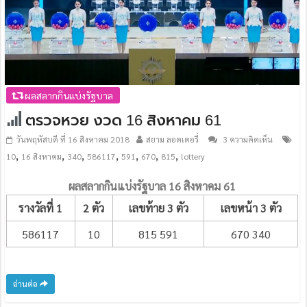
ผลสลากกินแบ่งรัฐบาล
ตรวจหวย งวด 16 สิงหาคม 61
วันพฤหัสบดี ที่ 16 สิงหาคม 2018
สยาม ลอตเตอรี่
3 ความคิดเห็น
,
,
,
,
,
,
,
10
16 สิงหาคม
340
586117
591
670
815
lottery
ผลสลากกินแบ่งรัฐบาล 16 สิงหาคม 61
รางวัลที่ 1
2 ตัว
เลขท้าย 3 ตัว
เลขหน้า 3 ตัว
586117
10
815 591
670 340
อ่านต่อ