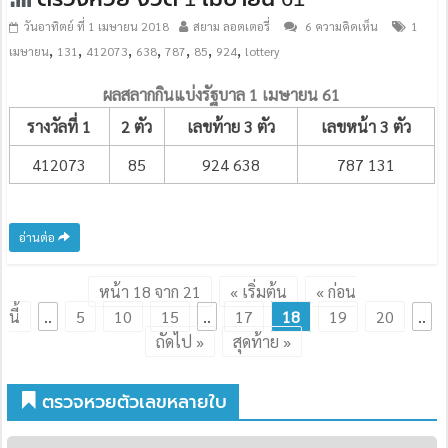
วันอาทิตย์ ที่ 1 เมษายน 2018
สยาม ลอตเตอรี่
6 ความคิดเห็น
1
,
,
,
,
,
,
,
เมษายน
131
412073
638
787
85
924
lottery
ผลสลากกินแบ่งรัฐบาล 1 เมษายน 61
รางวัลที่ 1
2 ตัว
เลขท้าย 3 ตัว
เลขหน้า 3 ตัว
412073
85
924 638
787 131
อ่านต่อ
หน้า 18 จาก 21
« เริ่มต้น
« ก่อน
นี้
..
5
10
15
..
17
18
19
20
..
ถัดไป »
สุดท้าย »
ตรวจหวยตัวเลขหลายใบ