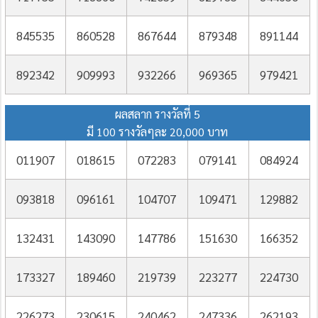
845535
860528
867644
879348
891144
892342
909993
932266
969365
979421
ผลสลาก รางวัลที่ 5
มี 100 รางวัลๆละ 20,000 บาท
011907
018615
072283
079141
084924
093818
096161
104707
109471
129882
132431
143090
147786
151630
166352
173327
189460
219739
223277
224730
226273
230615
240462
247336
262193