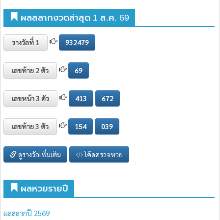
ผลสลากงวดล่าสุด 1 ส.ค. 69
รางวัลที่ 1
932479
เลขท้าย 2 ตัว
69
เลขหน้า 3 ตัว
413
672
เลขท้าย 3 ตัว
154
039
ดูรางวัลเพิ่มเติม
โค้ดตรวจหวย
ผลหวยรายปี
ผลสลากปี 2569