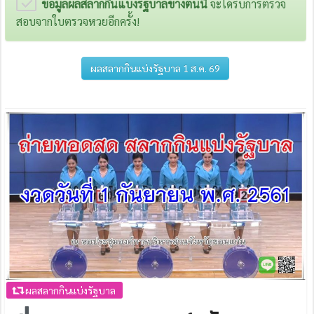
ข้อมูลผลสลากกินแบ่งรัฐบาลข้างต้นนี้
จะได้รับการตรวจ
สอบจากใบตรวจหวยอีกครั้ง!
ผลสลากกินแบ่งรัฐบาล 1 ส.ค. 69
ผลสลากกินแบ่งรัฐบาล