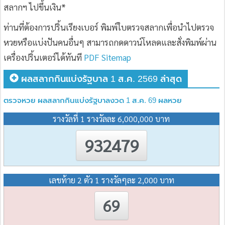
สลากฯ ไปขึ้นเงิน*
ท่านที่ต้องการปริ้นเรียงเบอร์ พิมพ์ใบตรวจสลากเพื่อนำไปตรวจ
หวยหรือแบ่งปันคนอื่นๆ สามารถกดดาวน์โหลดและสั่งพิมพ์ผ่าน
เครื่องปริ้นเตอร์ได้ทันที
PDF Sitemap
ผลสลากกินแบ่งรัฐบาล 1 ส.ค. 2569 ล่าสุด
ตรวจหวย ผลสลากกินแบ่งรัฐบาลงวด 1 ส.ค. 69 ผลหวย
รางวัลที่ 1 รางวัลละ 6,000,000 บาท
932479
เลขท้าย 2 ตัว 1 รางวัลๆละ 2,000 บาท
69