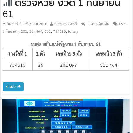
ตรวจหวย งวด 1 กันยายน
61
,
วันเสาร์ ที่ 1 กันยายน 2018
สยาม ลอตเตอรี่
3 ความคิดเห็น
097
,
,
,
,
,
,
1 กันยายน
202
26
464
512
734510
lottery
ผลสลากกินแบ่งรัฐบาล 1 กันยายน 61
รางวัลที่ 1
2 ตัว
เลขท้าย 3 ตัว
เลขหน้า 3 ตัว
734510
26
202 097
512 464
อ่านต่อ