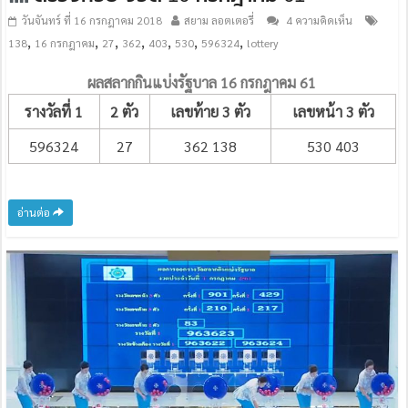
วันจันทร์ ที่ 16 กรกฎาคม 2018
สยาม ลอตเตอรี่
4 ความคิดเห็น
,
,
,
,
,
,
,
138
16 กรกฎาคม
27
362
403
530
596324
lottery
ผลสลากกินแบ่งรัฐบาล 16 กรกฎาคม 61
รางวัลที่ 1
2 ตัว
เลขท้าย 3 ตัว
เลขหน้า 3 ตัว
596324
27
362 138
530 403
อ่านต่อ