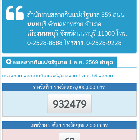
สำนักงานสลากกินแบ่งรัฐบาล 359 ถนน
นนทบุรี ตำบลท่าทราย อำเภอ
เมืองนนทบุรี จังหวัดนนทบุรี 11000 โทร.
0-2528-8888 โทรสาร. 0-2528-9228
ผลสลากกินแบ่งรัฐบาล 1 ส.ค. 2569 ล่าสุด
ตรวจหวย ผลสลากกินแบ่งรัฐบาลงวด 1 ส.ค. 69 ผลหวย
รางวัลที่ 1 รางวัลละ 6,000,000 บาท
932479
เลขท้าย 2 ตัว 1 รางวัลๆละ 2,000 บาท