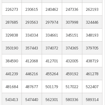
226273
230615
240462
247336
262193
287685
293563
297974
307998
324446
329838
334334
334661
345151
348193
350190
357443
374072
374365
379705
384590
412068
412701
432005
438719
441239
446216
455264
459192
461278
481684
487677
501179
517022
522407
543413
547440
562301
580336
589314