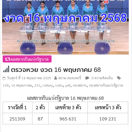
ผลสลากกินแบ่งรัฐบาล
ตรวจหวย งวด 16 พฤษภาคม 68
วันศุกร์ ที่ 16 พฤษภาคม 2025
สยาม ลอตเตอรี่
0 ความคิดเห็น
,
,
,
,
,
,
,
109
16 พฤษภาคม
231
lottery
lotto
pdf
กองสลาก
กองสลากกินแบ่งรัฐบาล
ผลสลากกินแบ่งรัฐบาล 16 พฤษภาคม 68
รางวัลที่ 1
2 ตัว
เลขท้าย 3 ตัว
เลขหน้า 3 ตัว
251309
87
965 631
109 231