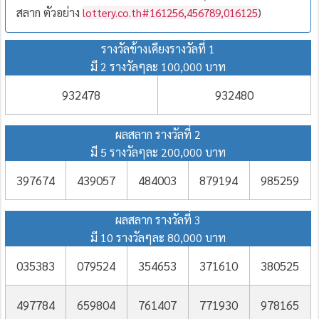
สลาก ตัวอย่าง
)
lottery.co.th#161256,456789,016125
รางวัลข้างเคียงรางวัลที่ 1
มี 2 รางวัลๆละ 100,000 บาท
932478
932480
ผลสลาก รางวัลที่ 2
มี 5 รางวัลๆละ 200,000 บาท
397674
439057
484003
879194
985259
ผลสลาก รางวัลที่ 3
มี 10 รางวัลๆละ 80,000 บาท
035383
079524
354653
371610
380525
497784
659804
761407
771930
978165