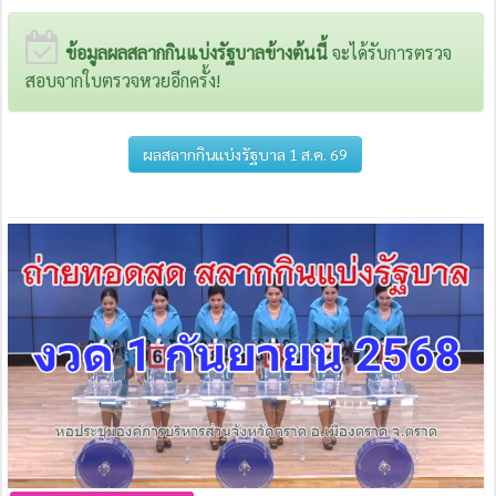
ข้อมูลผลสลากกินแบ่งรัฐบาลข้างต้นนี้
จะได้รับการตรวจ
สอบจากใบตรวจหวยอีกครั้ง!
ผลสลากกินแบ่งรัฐบาล 1 ส.ค. 69