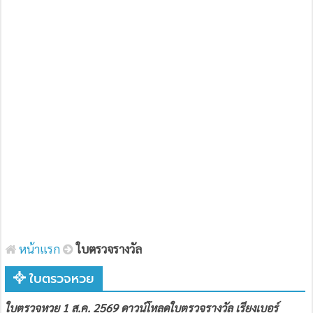
หน้าแรก
ใบตรวจรางวัล
ใบตรวจหวย
ใบตรวจหวย 1 ส.ค. 2569 ดาวน์โหลดใบตรวจรางวัล เรียงเบอร์