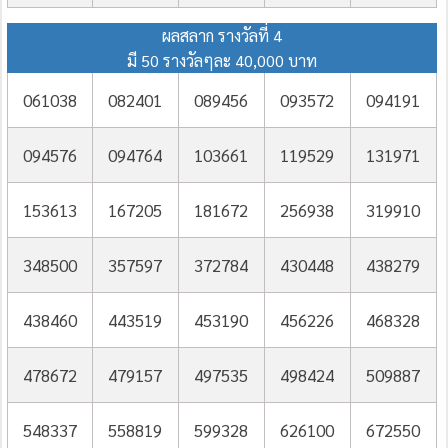
ผลสลาก รางวัลที่ 4
มี 50 รางวัลๆละ 40,000 บาท
061038
082401
089456
093572
094191
094576
094764
103661
119529
131971
153613
167205
181672
256938
319910
348500
357597
372784
430448
438279
438460
443519
453190
456226
468328
478672
479157
497535
498424
509887
548337
558819
599328
626100
672550