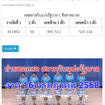
ตรวจผลสลากกินแบ่งรัฐบาล
ผลสลากกินแบ่งรัฐบาล 1 สิงหาคม 68
รางวัลที่ 1
2 ตัว
เลขท้าย 3 ตัว
เลขหน้า 3 ตัว
811852
50
891 512
525 142
อ่านต่อ