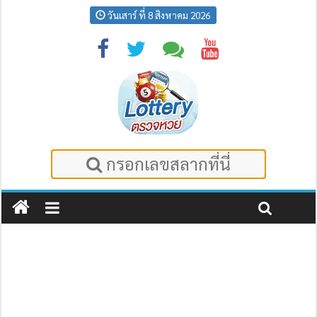
วันเสาร์ ที่ 8 สิงหาคม 2026