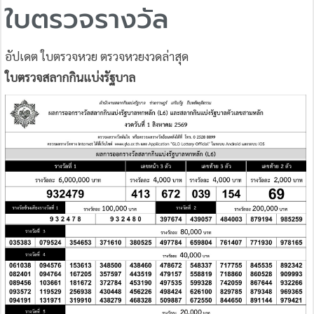
ใบตรวจรางวัล
อัปเดต ใบตรวจหวย ตรวจหวยงวดล่าสุด
ใบตรวจสลากกินแบ่งรัฐบาล