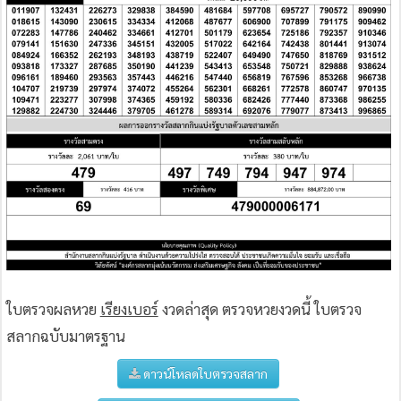
ใบตรวจผลหวย
เรียงเบอร์
งวดล่าสุด ตรวจหวยงวดนี้ ใบตรวจ
สลากฉบับมาตรฐาน
ดาวน์โหลดใบตรวจสลาก