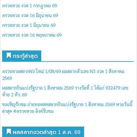
ตรวจหวย งวด 1 กรกฎาคม 69
ตรวจหวย งวด 16 มิถุนายน 69
ตรวจหวย งวด 1 มิถุนายน 69
ตรวจหวย งวด 16 พฤษภาคม 69
กระทู้ล่าสุด
ตรวจหวยสลากN3 ใหม่ 1/08/69 ผลสลากตัวเลข N3 งวด 1 สิงหาคม
2569
ผลสลากกินแบ่งรัฐบาล 1 สิงหาคม 2569 รางวัลที่ 1 ได้แก่ 932479 เลข
ท้าย 2 ตัว: 69
ขอเชิญรับชม ถ่ายทอดสดสลากกินแบ่งรัฐบาล 1 สิงหาคม 2569 หวยวันนี้
ล่าสุด #ตรวจหวย ลิงค์รับชม
ผลสลากงวดล่าสุด 1 ส.ค. 69