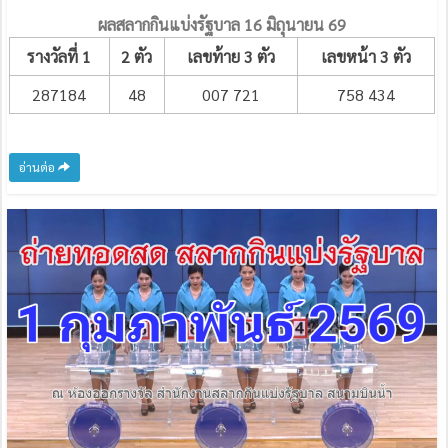
ผลสลากกินแบ่งรัฐบาล 16 มิถุนายน 69
รางวัลที่ 1
2 ตัว
เลขท้าย 3 ตัว
เลขหน้า 3 ตัว
287184
48
007 721
758 434
อ่านต่อ