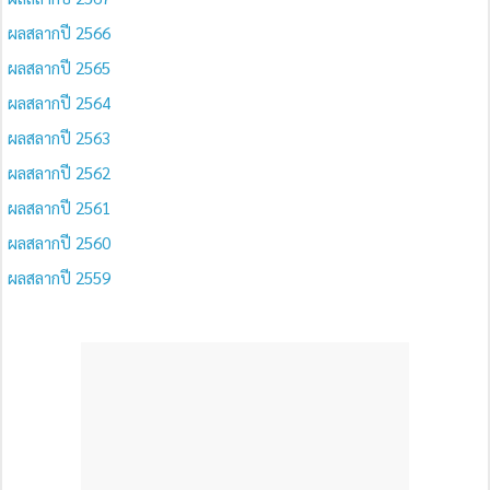
ผลสลากปี 2566
ผลสลากปี 2565
ผลสลากปี 2564
ผลสลากปี 2563
ผลสลากปี 2562
ผลสลากปี 2561
ผลสลากปี 2560
ผลสลากปี 2559