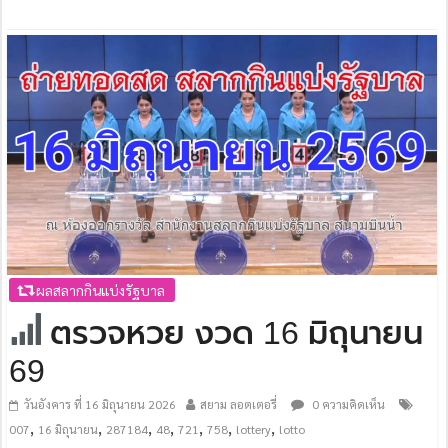
ผลสลากกินแบ่งรัฐบาล
ตรวจหวย งวด 16 มิถุนายน
69
วันอังคาร ที่ 16 มิถุนายน 2026
สยาม ลอตเตอรี่
0 ความคิดเห็น
,
,
,
,
,
,
,
007
16 มิถุนายน
287184
48
721
758
lottery
lotto