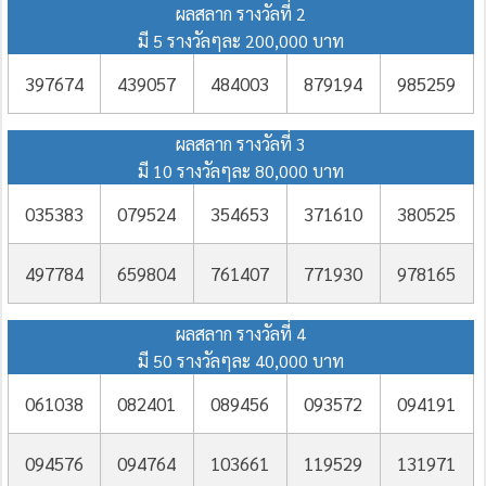
ผลสลาก รางวัลที่ 2
มี 5 รางวัลๆละ 200,000 บาท
397674
439057
484003
879194
985259
ผลสลาก รางวัลที่ 3
มี 10 รางวัลๆละ 80,000 บาท
035383
079524
354653
371610
380525
497784
659804
761407
771930
978165
ผลสลาก รางวัลที่ 4
มี 50 รางวัลๆละ 40,000 บาท
061038
082401
089456
093572
094191
094576
094764
103661
119529
131971