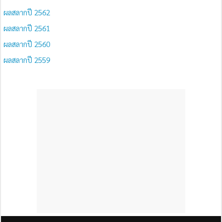
ผลสลากปี 2562
ผลสลากปี 2561
ผลสลากปี 2560
ผลสลากปี 2559