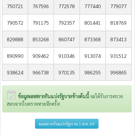
750721
767596
772578
777440
779077
790572
791175
792357
801441
818769
829888
853268
860747
873368
873413
890990
909462
910346
913074
931512
938624
966738
970135
986255
996865
ข้อมูลผลสลากกินแบ่งรัฐบาลข้างต้นนี้
จะได้รับการตรวจ
สอบจากใบตรวจหวยอีกครั้ง!
ผลสลากกินแบ่งรัฐบาล 1 ส.ค. 69