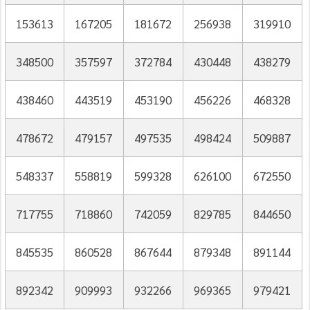
153613
167205
181672
256938
319910
348500
357597
372784
430448
438279
438460
443519
453190
456226
468328
478672
479157
497535
498424
509887
548337
558819
599328
626100
672550
717755
718860
742059
829785
844650
845535
860528
867644
879348
891144
892342
909993
932266
969365
979421