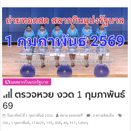
ผลสลากกินแบ่งรัฐบาล
ตรวจหวย งวด 1 กุมภาพันธ์
69
วันอาทิตย์ ที่ 1 กุมภาพันธ์ 2026
สยาม ลอตเตอรี่
0 ความคิดเห็น
,
,
,
,
,
,
,
041
1 กุมภาพันธ์
174629
195
408
48
917
lottery