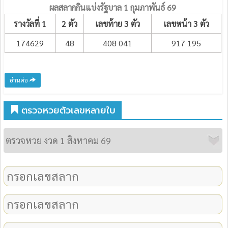
ผลสลากกินแบ่งรัฐบาล 1 กุมภาพันธ์ 69
รางวัลที่ 1
2 ตัว
เลขท้าย 3 ตัว
เลขหน้า 3 ตัว
174629
48
408 041
917 195
อ่านต่อ
ตรวจหวยตัวเลขหลายใบ