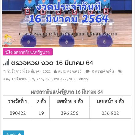
ผลสลากกินแบ่งรัฐบาล
ตรวจหวย งวด 16 มีนาคม 64
วันอังคาร ที่ 16 มีนาคม 2021
สยาม ลอตเตอรี่
0 ความคิดเห็น
,
,
,
,
,
,
,
036
16 มีนาคม
19
256
396
890422
902
lottery
ผลสลากกินแบ่งรัฐบาล 16 มีนาคม 64
รางวัลที่ 1
2 ตัว
เลขท้าย 3 ตัว
เลขหน้า 3 ตัว
890422
19
396 256
036 902
อ่านต่อ