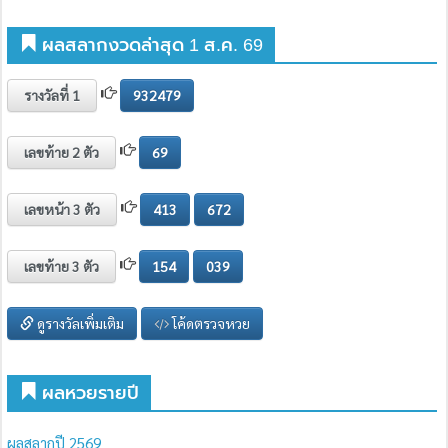
ผลสลากงวดล่าสุด 1 ส.ค. 69
รางวัลที่ 1
932479
เลขท้าย 2 ตัว
69
เลขหน้า 3 ตัว
413
672
เลขท้าย 3 ตัว
154
039
ดูรางวัลเพิ่มเติม
โค้ดตรวจหวย
ผลหวยรายปี
ผลสลากปี 2569