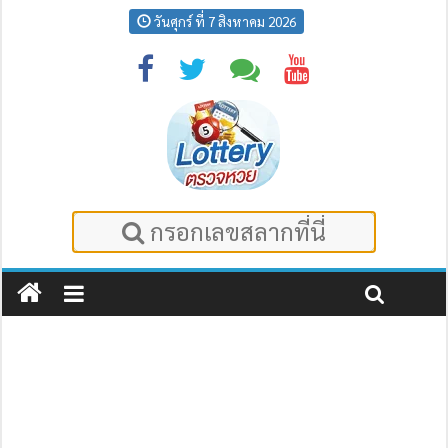
วันศุกร์ ที่ 7 สิงหาคม 2026