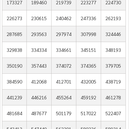
173327
189460
219739
223277
224730
226273
230615
240462
247336
262193
287685
293563
297974
307998
324446
329838
334334
334661
345151
348193
350190
357443
374072
374365
379705
384590
412068
412701
432005
438719
441239
446216
455264
459192
461278
481684
487677
501179
517022
522407