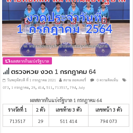
ผลสลากกินแบ่งรัฐบาล
ตรวจหวย งวด 1 กรกฎาคม 64
วันพฤหัสบดี ที่ 1 กรกฎาคม 2021
สยาม ลอตเตอรี่
0 ความคิดเห็น
,
,
,
,
,
,
,
073
1 กรกฎาคม
29
414
511
713517
794
July
ผลสลากกินแบ่งรัฐบาล 1 กรกฎาคม 64
รางวัลที่ 1
2 ตัว
เลขท้าย 3 ตัว
เลขหน้า 3 ตัว
713517
29
511 414
794 073