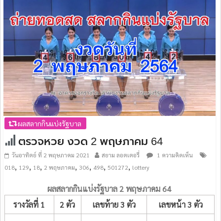
ผลสลากกินแบ่งรัฐบาล
ตรวจหวย งวด 2 พฤษภาคม 64
วันอาทิตย์ ที่ 2 พฤษภาคม 2021
สยาม ลอตเตอรี่
1 ความคิดเห็น
,
,
,
,
,
,
,
018
129
18
2 พฤษภาคม
306
498
501272
lottery
ผลสลากกินแบ่งรัฐบาล 2 พฤษภาคม 64
รางวัลที่ 1
2 ตัว
เลขท้าย 3 ตัว
เลขหน้า 3 ตัว