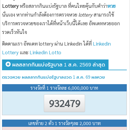
Lottery
หรือสลากกินแบ่งรัฐบาล ที่คนไทยคุ้นกับคำว่า
หวย
นั่นเอง หากท่านกำลังต้องการตรวจหวย
lottery
สามารถใช้
บริการตรวจหวยของเราได้ที่หน้าเว็บนี้ได้เลย อัพเดทหวยออก
รวดเร็วทันใจ
ติดตามเรา อัพเดท lottery ผ่าน Linkedin ได้ที่
Linkedin
Lottery
และ
Linkedin Lotto
ผลสลากกินแบ่งรัฐบาล 1 ส.ค. 2569 ล่าสุด
ตรวจหวย ผลสลากกินแบ่งรัฐบาลงวด 1 ส.ค. 69 ผลหวย
รางวัลที่ 1 รางวัลละ 6,000,000 บาท
932479
เลขท้าย 2 ตัว 1 รางวัลๆละ 2,000 บาท