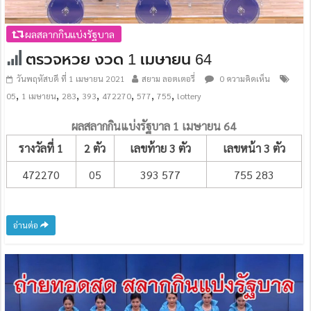
ผลสลากกินแบ่งรัฐบาล
ตรวจหวย งวด 1 เมษายน 64
วันพฤหัสบดี ที่ 1 เมษายน 2021
สยาม ลอตเตอรี่
0 ความคิดเห็น
,
,
,
,
,
,
,
05
1 เมษายน
283
393
472270
577
755
lottery
ผลสลากกินแบ่งรัฐบาล 1 เมษายน 64
รางวัลที่ 1
2 ตัว
เลขท้าย 3 ตัว
เลขหน้า 3 ตัว
472270
05
393 577
755 283
อ่านต่อ