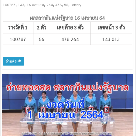
,
,
,
,
,
,
100787
143
16 เมษายน
264
478
56
lottery
ผลสลากกินแบ่งรัฐบาล 16 เมษายน 64
รางวัลที่ 1
2 ตัว
เลขท้าย 3 ตัว
เลขหน้า 3 ตัว
100787
56
478 264
143 013
อ่านต่อ