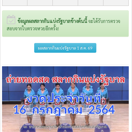
ข้อมูลผลสลากกินแบ่งรัฐบาลข้างต้นนี้
จะได้รับการตรวจ
สอบจากใบตรวจหวยอีกครั้ง!
ผลสลากกินแบ่งรัฐบาล 1 ส.ค. 69