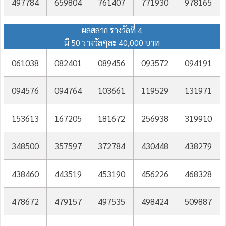
497784
659804
761407
771930
978165
ผลสลาก รางวัลที่ 4
มี 50 รางวัลๆละ 40,000 บาท
061038
082401
089456
093572
094191
094576
094764
103661
119529
131971
153613
167205
181672
256938
319910
348500
357597
372784
430448
438279
438460
443519
453190
456226
468328
478672
479157
497535
498424
509887