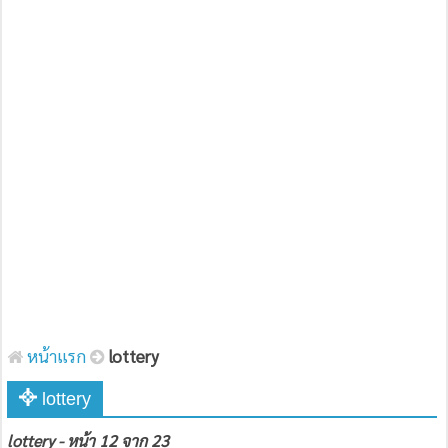
หน้าแรก
lottery
lottery
lottery - หน้า 12 จาก 23