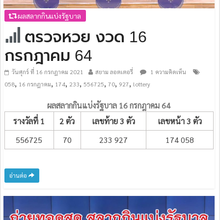
ผลสลากกินแบ่งรัฐบาล
ตรวจหวย งวด 16
กรกฎาคม 64
วันศุกร์ ที่ 16 กรกฎาคม 2021
สยาม ลอตเตอรี่
1 ความคิดเห็น
,
,
,
,
,
,
,
058
16 กรกฎาคม
174
233
556725
70
927
lottery
ผลสลากกินแบ่งรัฐบาล 16 กรกฎาคม 64
รางวัลที่ 1
2 ตัว
เลขท้าย 3 ตัว
เลขหน้า 3 ตัว
556725
70
233 927
174 058
อ่านต่อ