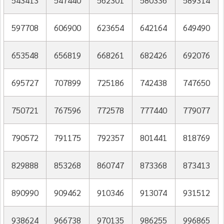
543413
547440
562301
580336
589314
597708
606900
623654
642164
649490
653548
656819
668261
682426
692076
695727
707899
725186
742438
747650
750721
767596
772578
777440
779077
790572
791175
792357
801441
818769
829888
853268
860747
873368
873413
890990
909462
910346
913074
931512
938624
966738
970135
986255
996865