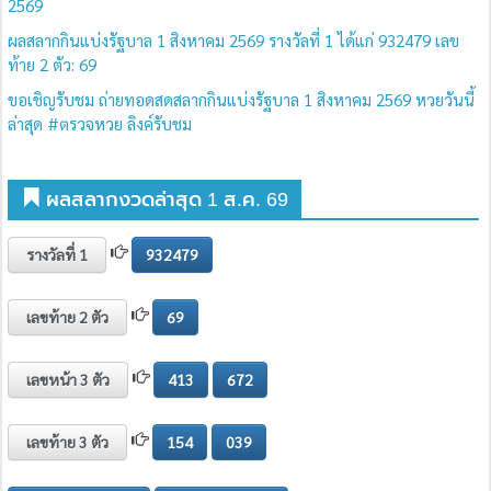
2569
ผลสลากกินแบ่งรัฐบาล 1 สิงหาคม 2569 รางวัลที่ 1 ได้แก่ 932479 เลข
ท้าย 2 ตัว: 69
ขอเชิญรับชม ถ่ายทอดสดสลากกินแบ่งรัฐบาล 1 สิงหาคม 2569 หวยวันนี้
ล่าสุด #ตรวจหวย ลิงค์รับชม
ผลสลากงวดล่าสุด 1 ส.ค. 69
รางวัลที่ 1
932479
เลขท้าย 2 ตัว
69
เลขหน้า 3 ตัว
413
672
เลขท้าย 3 ตัว
154
039