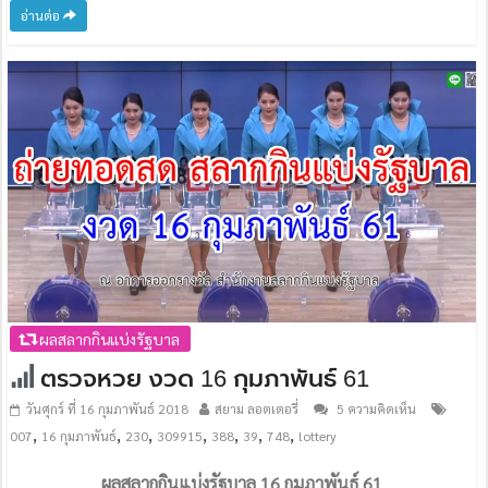
อ่านต่อ
ผลสลากกินแบ่งรัฐบาล
ตรวจหวย งวด 16 กุมภาพันธ์ 61
วันศุกร์ ที่ 16 กุมภาพันธ์ 2018
สยาม ลอตเตอรี่
5 ความคิดเห็น
,
,
,
,
,
,
,
007
16 กุมภาพันธ์
230
309915
388
39
748
lottery
ผลสลากกินแบ่งรัฐบาล 16 กุมภาพันธ์ 61