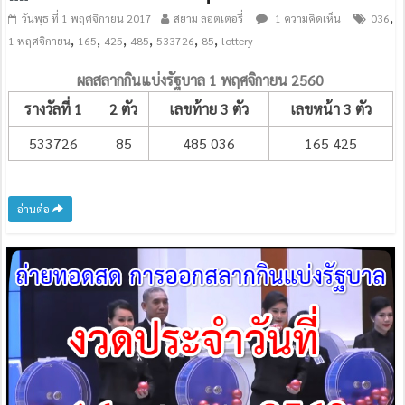
,
วันพุธ ที่ 1 พฤศจิกายน 2017
สยาม ลอตเตอรี่
1 ความคิดเห็น
036
,
,
,
,
,
,
1 พฤศจิกายน
165
425
485
533726
85
lottery
ผลสลากกินแบ่งรัฐบาล 1 พฤศจิกายน 2560
รางวัลที่ 1
2 ตัว
เลขท้าย 3 ตัว
เลขหน้า 3 ตัว
533726
85
485 036
165 425
อ่านต่อ