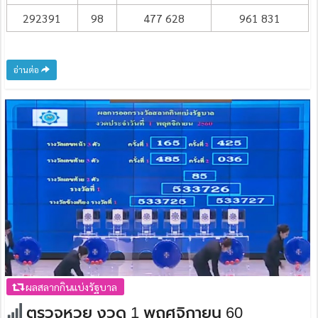
292391
98
477 628
961 831
อ่านต่อ
ผลสลากกินแบ่งรัฐบาล
ตรวจหวย งวด 1 พฤศจิกายน 60