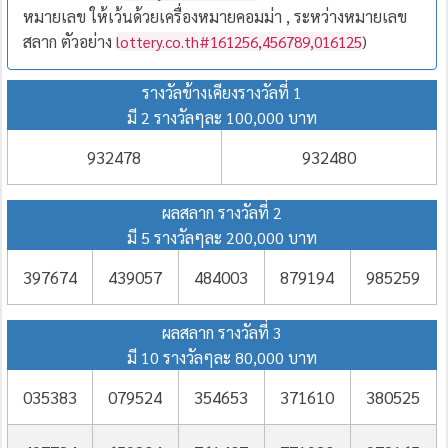
หมายเลข ให้เว้นด้วยเครื่องหมายคอมม่า , ระหว่างหมายเลข
สลาก ตัวอย่าง
)
lottery.co.th#161256,456789,016125
รางวัลข้างเคียงรางวัลที่ 1
มี 2 รางวัลๆละ 100,000 บาท
932478
932480
ผลสลาก รางวัลที่ 2
มี 5 รางวัลๆละ 200,000 บาท
397674
439057
484003
879194
985259
ผลสลาก รางวัลที่ 3
มี 10 รางวัลๆละ 80,000 บาท
035383
079524
354653
371610
380525