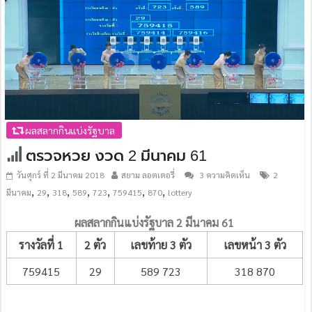
ผลสลากกินแบ่งรัฐบาล
ตรวจหวย งวด 2 มีนาคม 61
วันศุกร์ ที่ 2 มีนาคม 2018
สยาม ลอตเตอรี่
3 ความคิดเห็น
2
,
,
,
,
,
,
,
มีนาคม
29
318
589
723
759415
870
lottery
ผลสลากกินแบ่งรัฐบาล 2 มีนาคม 61
รางวัลที่ 1
2 ตัว
เลขท้าย 3 ตัว
เลขหน้า 3 ตัว
759415
29
589 723
318 870