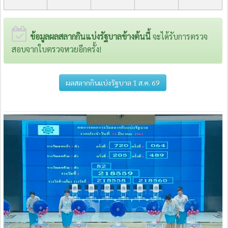
ข้อมูลผลสลากกินแบ่งรัฐบาลข้างต้นนี้
จะได้รับการตรวจ
สอบจากใบตรวจหวยอีกครั้ง!
ผลสลากกินแบ่งรัฐบาล 1 ส.ค. 69