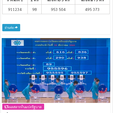
911234
98
953 504
495 373
อ่านต่อ
ผลสลากกินแบ่งรัฐบาล