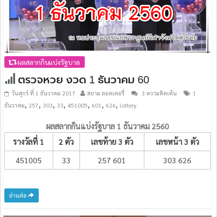
ผลสลากกินแบ่งรัฐบาล
ตรวจหวย งวด 1 ธันวาคม 60
วันศุกร์ ที่ 1 ธันวาคม 2017
สยาม ลอตเตอรี่
3 ความคิดเห็น
1
,
,
,
,
,
,
,
ธันวาคม
257
303
33
451005
601
626
lottery
ผลสลากกินแบ่งรัฐบาล 1 ธันวาคม 2560
รางวัลที่ 1
2 ตัว
เลขท้าย 3 ตัว
เลขหน้า 3 ตัว
451005
33
257 601
303 626
อ่านต่อ