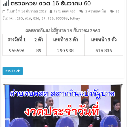
ตรวจหวย งวด 16 ธันวาคม 60
วันเสาร์ ที่ 16 ธันวาคม 2017
สยาม ลอตเตอรี่
2 ความคิดเห็น
16
,
,
,
,
,
,
,
ธันวาคม
290
616
836
89
938
955596
lottery
ผลสลากกินแบ่งรัฐบาล 16 ธันวาคม 2560
รางวัลที่ 1
2 ตัว
เลขท้าย 3 ตัว
เลขหน้า 3 ตัว
955596
89
290 938
616 836
อ่านต่อ