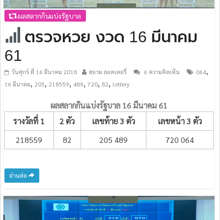
ผลสลากกินแบ่งรัฐบาล
ตรวจหวย งวด 16 มีนาคม
61
,
วันศุกร์ ที่ 16 มีนาคม 2018
สยาม ลอตเตอรี่
6 ความคิดเห็น
064
,
,
,
,
,
,
16 มีนาคม
205
218559
489
720
82
lottery
ผลสลากกินแบ่งรัฐบาล 16 มีนาคม 61
รางวัลที่ 1
2 ตัว
เลขท้าย 3 ตัว
เลขหน้า 3 ตัว
218559
82
205 489
720 064
อ่านต่อ