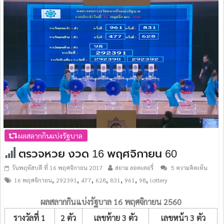
ผลสลากกินแบ่งรัฐบาล
ตรวจหวย งวด 16 พฤศจิกายน 60
วันพฤหัสบดี ที่ 16 พฤศจิกายน 2017
สยาม ลอตเตอรี่
5 ความคิดเห็น
,
,
,
,
,
,
,
16 พฤศจิกายน
292391
477
628
831
961
98
lottery
ผลสลากกินแบ่งรัฐบาล 16 พฤศจิกายน 2560
รางวัลที่ 1
2 ตัว
เลขท้าย 3 ตัว
เลขหน้า 3 ตัว