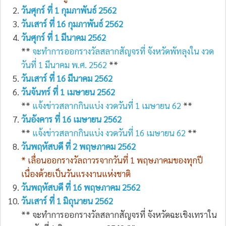
วันศุกร์ ที่ 1 กุมภาพันธ์ 2562
วันเสาร์ ที่ 16 กุมภาพันธ์ 2562
วันศุกร์ ที่ 1 มีนาคม 2562
**
จะทำการออกรางวัลสลากสัญจรที่ จังหวัดพัทลุงใน งวด
วันที่ 1 มีนาคม พ.ศ. 2562
**
วันเสาร์ ที่ 16 มีนาคม 2562
วันจันทร์ ที่ 1 เมษายน 2562
**
แจ้งข่าวสลากกินแบ่ง งวดวันที่ 1 เมษายน 62
**
วันอังคาร ที่ 16 เมษายน 2562
**
แจ้งข่าวสลากกินแบ่ง งวดวันที่ 16 เมษายน 62
**
วันพฤหัสบดี ที่ 2 พฤษภาคม 2562
* เลื่อนออกรางวัลถาวรจากวันที่ 1 พฤษภาคมของทุกปี
เนื่องด้วยเป็นวันแรงงานแห่งชาติ
วันพฤหัสบดี ที่ 16 พฤษภาคม 2562
วันเสาร์ ที่ 1 มิถุนายน 2562
** จะทำการออกรางวัลสลากสัญจรที่ จังหวัดฉะเชิงเทราใน