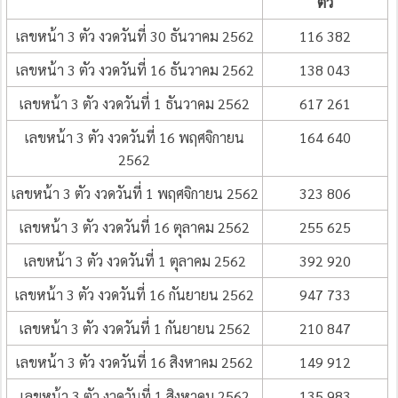
ตัว
เลขหน้า 3 ตัว งวดวันที่ 30 ธันวาคม 2562
116 382
เลขหน้า 3 ตัว งวดวันที่ 16 ธันวาคม 2562
138 043
เลขหน้า 3 ตัว งวดวันที่ 1 ธันวาคม 2562
617 261
เลขหน้า 3 ตัว งวดวันที่ 16 พฤศจิกายน
164 640
2562
เลขหน้า 3 ตัว งวดวันที่ 1 พฤศจิกายน 2562
323 806
เลขหน้า 3 ตัว งวดวันที่ 16 ตุลาคม 2562
255 625
เลขหน้า 3 ตัว งวดวันที่ 1 ตุลาคม 2562
392 920
เลขหน้า 3 ตัว งวดวันที่ 16 กันยายน 2562
947 733
เลขหน้า 3 ตัว งวดวันที่ 1 กันยายน 2562
210 847
เลขหน้า 3 ตัว งวดวันที่ 16 สิงหาคม 2562
149 912
เลขหน้า 3 ตัว งวดวันที่ 1 สิงหาคม 2562
135 983