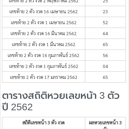
เลขท้าย 2 ตัว งวด 2 พฤษภาคม 2562
25
เลขท้าย 2 ตัว งวด 16 เมษายน 2562
23
เลขท้าย 2 ตัว งวด 1 เมษายน 2562
52
เลขท้าย 2 ตัว งวด 16 มีนาคม 2562
64
เลขท้าย 2 ตัว งวด 1 มีนาคม 2562
65
เลขท้าย 2 ตัว งวด 16 กุมภาพันธ์ 2562
56
เลขท้าย 2 ตัว งวด 1 กุมภาพันธ์ 2562
04
เลขท้าย 2 ตัว งวด 17 มกราคม 2562
65
ตารางสถิติหวยเลขหน้า 3 ตัว
ปี 2562
สถิติเลขหน้า 3 ตัว งวด
ผลหวยเลขหน้า 3