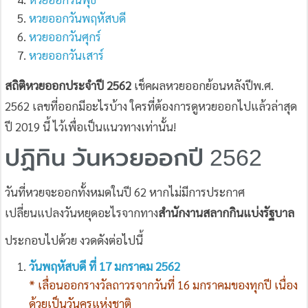
หวยออกวันพฤหัสบดี
หวยออกวันศุกร์
หวยออกวันเสาร์
สถิติหวยออกประจำปี 2562
เช็คผลหวยออกย้อนหลังปีพ.ศ.
2562 เลขที่ออกมีอะไรบ้าง ใครที่ต้องการดูหวยออกไปแล้วล่าสุด
ปี 2019 นี้ ไว้เพื่อเป็นแนวทางเท่านั้น!
ปฏิทิน วันหวยออกปี 2562
วันที่หวยจะออกทั้งหมดในปี 62 หากไม่มีการประกาศ
เปลี่ยนแปลงวันหยุดอะไรจากทาง
สำนักงานสลากกินแบ่งรัฐบาล
ประกอบไปด้วย งวดดังต่อไปนี้
วันพฤหัสบดี ที่ 17 มกราคม 2562
* เลื่อนออกรางวัลถาวรจากวันที่ 16 มกราคมของทุกปี เนื่อง
ด้วยเป็นวันครูแห่งชาติ