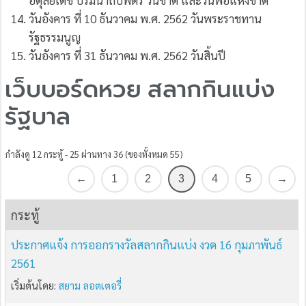
วันอังคาร ที่ 10 ธันวาคม พ.ศ. 2562 วันพระราชทาน
รัฐธรรมนูญ
วันอังคาร ที่ 31 ธันวาคม พ.ศ. 2562 วันสิ้นปี
เว็บบอร์ดหวย สลากกินแบ่ง
รัฐบาล
กำลังดู 12 กระทู้ - 25 ผ่านทาง 36 (ของทั้งหมด 55)
←
1
2
3
4
5
→
กระทู้
ประกาศแจ้ง การออกรางวัลสลากกินแบ่ง งวด 16 กุมภาพันธ์
2561
เริ่มต้นโดย:
สยาม ลอตเตอรี่