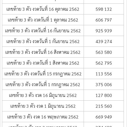
เลขท้าย 3 ตัว งวดวันที่ 16 ตุลาคม 2562
598 132
เลขท้าย 3 ตัว งวดวันที่ 1 ตุลาคม 2562
606 797
เลขท้าย 3 ตัว งวดวันที่ 16 กันยายน 2562
925 939
เลขท้าย 3 ตัว งวดวันที่ 1 กันยายน 2562
439 274
เลขท้าย 3 ตัว งวดวันที่ 16 สิงหาคม 2562
563 580
เลขท้าย 3 ตัว งวดวันที่ 1 สิงหาคม 2562
562 795
เลขท้าย 3 ตัว งวดวันที่ 15 กรกฎาคม 2562
113 556
เลขท้าย 3 ตัว งวดวันที่ 1 กรกฎาคม 2562
375 006
เลขท้าย 3 ตัว งวด 16 มิถุนายน 2562
127 800
เลขท้าย 3 ตัว งวด 1 มิถุนายน 2562
215 560
เลขท้าย 3 ตัว งวด 16 พฤษภาคม 2562
669 949