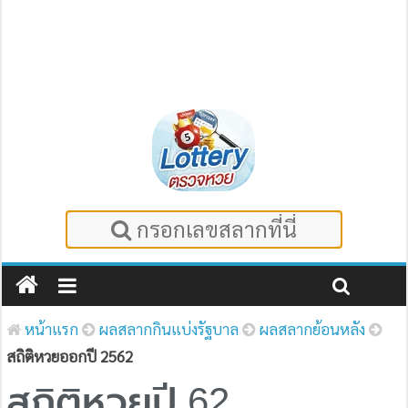
หน้าแรก
ผลสลากกินแบ่งรัฐบาล
ผลสลากย้อนหลัง
สถิติหวยออกปี 2562
สถิติหวยปี 62