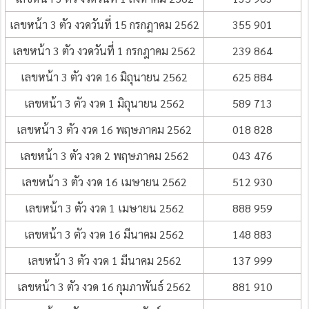
เลขหน้า 3 ตัว งวดวันที่ 15 กรกฎาคม 2562
355 901
เลขหน้า 3 ตัว งวดวันที่ 1 กรกฎาคม 2562
239 864
เลขหน้า 3 ตัว งวด 16 มิถุนายน 2562
625 884
เลขหน้า 3 ตัว งวด 1 มิถุนายน 2562
589 713
เลขหน้า 3 ตัว งวด 16 พฤษภาคม 2562
018 828
เลขหน้า 3 ตัว งวด 2 พฤษภาคม 2562
043 476
เลขหน้า 3 ตัว งวด 16 เมษายน 2562
512 930
เลขหน้า 3 ตัว งวด 1 เมษายน 2562
888 959
เลขหน้า 3 ตัว งวด 16 มีนาคม 2562
148 883
เลขหน้า 3 ตัว งวด 1 มีนาคม 2562
137 999
เลขหน้า 3 ตัว งวด 16 กุมภาพันธ์ 2562
881 910