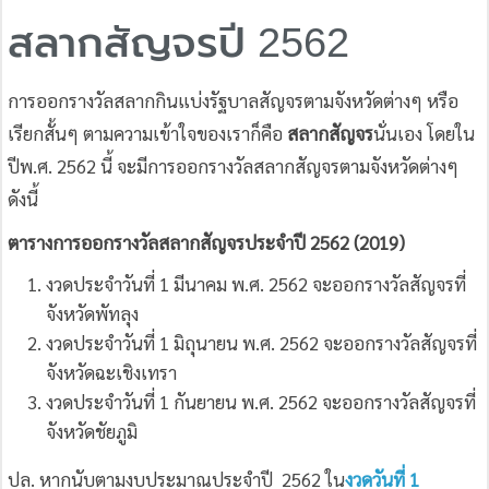
สลากสัญจรปี 2562
การออกรางวัลสลากกินแบ่งรัฐบาลสัญจรตามจังหวัดต่างๆ หรือ
เรียกสั้นๆ ตามความเข้าใจของเราก็คือ
สลากสัญจร
นั่นเอง โดยใน
ปีพ.ศ. 2562 นี้ จะมีการออกรางวัลสลากสัญจรตามจังหวัดต่างๆ
ดังนี้
ตารางการออกรางวัลสลากสัญจรประจำปี 2562 (2019)
งวดประจำวันที่ 1 มีนาคม พ.ศ. 2562 จะออกรางวัลสัญจรที่
จังหวัดพัทลุง
งวดประจำวันที่ 1 มิถุนายน พ.ศ. 2562 จะออกรางวัลสัญจรที่
จังหวัดฉะเชิงเทรา
งวดประจำวันที่ 1 กันยายน พ.ศ. 2562 จะออกรางวัลสัญจรที่
จังหวัดชัยภูมิ
ปล. หากนับตามงบประมาณประจำปี 2562 ใน
งวดวันที่ 1