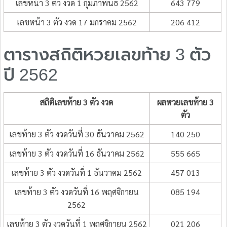
เลขหน้า 3 ตัว งวด 1 กุมภาพันธ์ 2562
643 779
เลขหน้า 3 ตัว งวด 17 มกราคม 2562
206 412
ตารางสถิติหวยเลขท้าย 3 ตัว
ปี 2562
สถิติเลขท้าย 3 ตัว งวด
ผลหวยเลขท้าย 3
ตัว
เลขท้าย 3 ตัว งวดวันที่ 30 ธันวาคม 2562
140 250
เลขท้าย 3 ตัว งวดวันที่ 16 ธันวาคม 2562
555 665
เลขท้าย 3 ตัว งวดวันที่ 1 ธันวาคม 2562
457 013
เลขท้าย 3 ตัว งวดวันที่ 16 พฤศจิกายน
085 194
2562
เลขท้าย 3 ตัว งวดวันที่ 1 พฤศจิกายน 2562
021 206