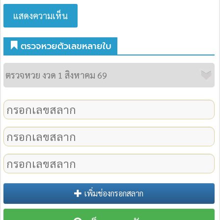
ตรวจหวยตัวเลขหลายใบ
เพิ่มช่องกรอกสลาก