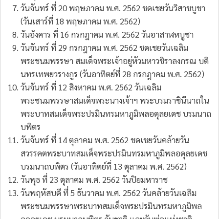
วันจันทร์ ที่ 20 พฤษภาคม พ.ศ. 2562 ชดเชยวันวิสาขบูชา​
(วันเสาร์ที่ 18 พฤษภาคม พ.ศ. 2562)
วันอังคาร ที่ 16 กรกฎาคม พ.ศ. 2562 วันอาสาฬหบูชา
วันจันทร์ ที่ 29 กรกฎาคม พ.ศ. 2562 ชดเชยวันเฉลิม
พระชนมพรรษา สมเด็จพระเจ้าอยู่หัวมหาวชิราลงกรณ บดิ
นทรเทพยวรางกูร (วันอาทิตย์ที่ 28 กรกฎาคม พ.ศ. 2562)
วันจันทร์ ที่ 12 สิงหาคม พ.ศ. 2562 วันเฉลิม
พระชนมพรรษาสมเด็จพระนางเจ้าฯ พระบรมราชินีนาถใน
พระบาทสมเด็จพระปรมินทรมหาภูมิพลอดุลยเดช บรมนาถ
บพิตร
วันจันทร์ ที่ 14 ตุลาคม พ.ศ. 2562 ชดเชยวันคล้ายวัน
สวรรคตพระบาทสมเด็จพระปรมินทรมหาภูมิพลอดุลยเดช
บรมนาถบพิตร (วันอาทิตย์ที่ 13 ตุลาคม พ.ศ. 2562)
วันพุธ ที่ 23 ตุลาคม พ.ศ. 2562 วันปิยมหาราช
วันพฤหัสบดี ที่ 5 ธันวาคม พ.ศ. 2562 วันคล้ายวันเฉลิม
พระชนมพรรษาพระบาทสมเด็จพระปรมินทรมหาภูมิพล
อดุลยเดช บรมนาถบพิตร วันชาติ และวันพ่อแห่งชาติ