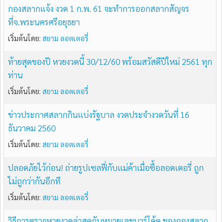
กองสลากแจ้ง งวด 1 ก.พ. 61 จะทำการออกสลากสัญจร
ที่จ.พระนครศรีอยุธยา
เริ่มต้นโดย:
สยาม ลอตเตอรี่
ท้ายสุดของปี หวยงวดนี้ 30/12/60 พร้อมสวัสดีปีใหม่ 2561 ทุก
ท่าน
เริ่มต้นโดย:
สยาม ลอตเตอรี่
ข่าวประกาศสลากกินแบ่งรัฐบาล งวดประจำงวดวันที่ 16
ธันวาคม 2560
เริ่มต้นโดย:
สยาม ลอตเตอรี่
ปลอดภัยไว้ก่อน! ถ่ายรูปเซลฟี่กับแม่ค้าเมื่อซื้อลอตเตอรี่ ถูก
ไม่ถูกว่ากันอีกที
เริ่มต้นโดย:
สยาม ลอตเตอรี่
วิธีการตรวจหวยงวดล่าสุดกับหมายเลขบาร์โค้ด ของกองสลาก