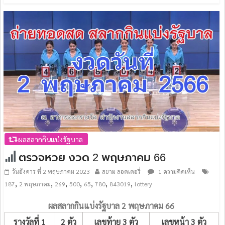
ผลสลากกินแบ่งรัฐบาล
ตรวจหวย งวด 2 พฤษภาคม 66
วันอังคาร ที่ 2 พฤษภาคม 2023
สยาม ลอตเตอรี่
1 ความคิดเห็น
,
,
,
,
,
,
,
187
2 พฤษภาคม
269
500
65
780
843019
lottery
ผลสลากกินแบ่งรัฐบาล 2 พฤษภาคม 66
รางวัลที่ 1
2 ตัว
เลขท้าย 3 ตัว
เลขหน้า 3 ตัว