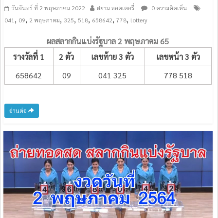
วันจันทร์ ที่ 2 พฤษภาคม 2022
สยาม ลอตเตอรี่
0 ความคิดเห็น
,
,
,
,
,
,
,
041
09
2 พฤษภาคม
325
518
658642
778
lottery
ผลสลากกินแบ่งรัฐบาล 2 พฤษภาคม 65
รางวัลที่ 1
2 ตัว
เลขท้าย 3 ตัว
เลขหน้า 3 ตัว
658642
09
041 325
778 518
อ่านต่อ