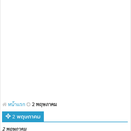
หน้าแรก
2 พฤษภาคม
2 พฤษภาคม
2 พฤษภาคม