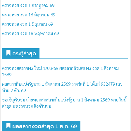
ตรวจหวย งวด 1 กรกฎาคม 69
ตรวจหวย งวด 16 มิถุนายน 69
ตรวจหวย งวด 1 มิถุนายน 69
ตรวจหวย งวด 16 พฤษภาคม 69
กระทู้ล่าสุด
ตรวจหวยสลากN3 ใหม่ 1/08/69 ผลสลากตัวเลข N3 งวด 1 สิงหาคม
2569
ผลสลากกินแบ่งรัฐบาล 1 สิงหาคม 2569 รางวัลที่ 1 ได้แก่ 932479 เลข
ท้าย 2 ตัว: 69
ขอเชิญรับชม ถ่ายทอดสดสลากกินแบ่งรัฐบาล 1 สิงหาคม 2569 หวยวันนี้
ล่าสุด #ตรวจหวย ลิงค์รับชม
ผลสลากงวดล่าสุด 1 ส.ค. 69